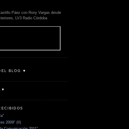
astillo Páez con Rony Vargas desde
xteriores, LV3 Radio Córdoba
DEL BLOG ▼
S▼
RECIBIDOS
ía"
es 2009" (II)
la Comunicación 2011"