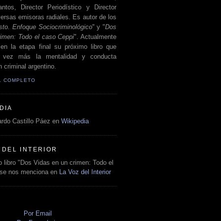
antos, Director Periodístico y Director
ersas emisoras radiales. Es autor de los
sto. Enfoque Sociocriminológico
" y "
Dos
rimen: Todo el caso Ceppi
". Actualmente
en la etapa final su próximo libro que
a vez más la mentalidad y conducta
 criminal argentino.
IL COMPLETO
DIA
rdo Castillo Páez en
Wikipedia
 DEL INTERIOR
 libro "Dos Vidas en un crimen: Todo el
 se nos menciona en
La Voz del Interior
O
Por Email