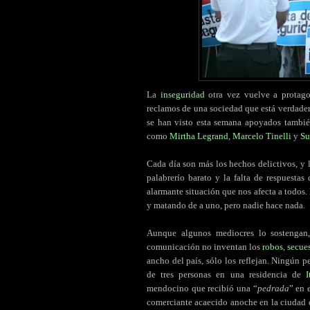
La
inseguridad
otra vez vuelve a protagon
reclamos de una sociedad que está verdadera
se han visto esta semana apoyados también
como
Mirtha Legrand
,
Marcelo Tinelli
y
Su
Cada día son más los hechos delictivos, y l
palabrerío barato y la falta de respuestas
alarmante situación que nos afecta a todos.
y matando de a uno, pero nadie hace nada.
Aunque algunos mediocres lo sostengan,
comunicación no inventan los
robos
,
secue
ancho del país, sólo los reflejan. Ningún p
de tres personas en una residencia de
I
mendocino que recibió una “
pedrada
” en 
comerciante acaecido anoche en la ciudad