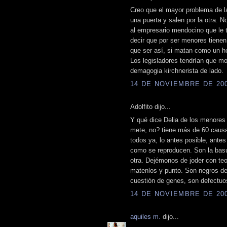
Creo que el mayor problema de l
una puerta y salen por la otra. 
al empresario mendocino que le t
decir que por ser menores tienen 
que ser así, si matan como un 
Los legisladores tendrían que mod
demagogia kirchnerista de lado.
14 DE NOVIEMBRE DE 2009
Adolfito dijo...
Y qué dice Delia de los menores
mete, no? tiene más de 60 causa
todos ya, lo antes posible, ant
como se reproducen. Son la basu
otra. Dejémonos de joder con teor
matenlos y punto. Son negros de 
cuestión de genes, son defectuo
14 DE NOVIEMBRE DE 2009
aquiles m.
dijo...