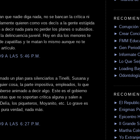
n que nadie diga nada, no se bancan la crítica ni
RECOMIEN
solamente quieren como vos decís a la gente estúpida
► Corrupción 
a decir nada para no perder los planes o subsidios.
► Crear Conci
 la delincuencia juvenil. Hoy en día los menores te
► FMM Educa
e zapatillas y te matan lo mismo aunque no te
► Gen Periodí
artículo.
► Informate O
 A LAS 5:46 P.M.
► Lo Que S
► Loading Ba
► Odontologí
rmado un plan para silenciarlos a Tinelli, Susana y
quier cosa, la parte impositiva, empleados, lo que
berse animado a decir algo. Este es el gobierno
RECOMIEN
tas que no soportan crítica alguna y salen a
► El Republica
elía, los piqueteros, Moyanito, etc. Lo grave es
la pura verdad, nada más.
► Enigmas P
► Epicentro H
► Il Grande 
 A LAS 6:27 P.M.
► Martha Col
► Yo Extranje