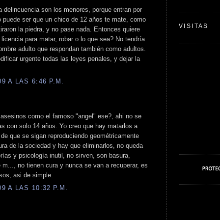
a delincuencia son los menores, porque entran por
No puede ser que un chico de 12 años te mate, como
VISITAS
iraron la piedra, y no pase nada. Entonces quiere
licencia para matar, robar o lo que sea? No tendría
hombre adulto que respondan también como adultos.
ificar urgente todas las leyes penales, y dejar la
 A LAS 6:46 P.M.
 asesinos como el famoso "angel" ese?, ahi no se
s con solo 14 años. Yo creo que hay matarlos a
es de que se sigan reproduciendo geométricamente
ra de la sociedad y hay que eliminarlos, no queda
ías y psicología inutil, no sirven, son basura,
m..., no tienen cura y nunca se van a recuperar, es
sos, asi de simple.
 A LAS 10:32 P.M.