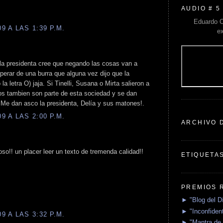
AUDIO # 5
Eduardo C
 A LAS 1:39 P.M.
e
la presidenta cree que negando las cosas van a
perar de una burra que alguna vez dijo que la
a letra O) jaja. Si Tinelli, Susana o Mirta salieron a
llos tambien son parte de esta sociedad y se dan
 Me dan asco la presidenta, Delía y sus matones!.
 A LAS 2:00 P.M.
ARCHIVO 
oso!! un placer leer un texto de tremenda calidad!!
ETIQUETA
PREMIOS 
► "Blog del D
► "Inconfident
 A LAS 3:32 P.M.
► "Mantra de 