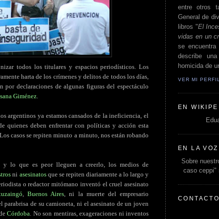
entre otros t
General de div
libros "
El Ince
vidas en un c
se encuentra 
describe un
homicida de un
izar todos los titulares y espacios periodísticos. Los
mente harta de los crímenes y delitos de todos los días,
VER MI PERF
 por declaraciones de algunas figuras del espectáculo
sana Giménez
.
EN WIKIPE
os argentinos ya estamos cansados de la ineficiencia, el
Edua
 de quienes deben enfrentar con políticas y acción esta
 Los casos se repiten minuto a minuto, nos están robando
EN LA VOZ
Sobre nuestro
 y lo que es peor lleguen a creerlo, los medios de
caso ceppi"
stros
ni
asesinatos
que se repiten diariamente a lo largo y
eriodista o redactor mitómano inventó el cruel asesinato
tuzaingó
,
Buenos Aires
, ni la muerte del empresario
CONTACT
el parabrisa de su camioneta, ni el asesinato de un joven
 de
Córdoba
. No son mentiras, exageraciones ni inventos