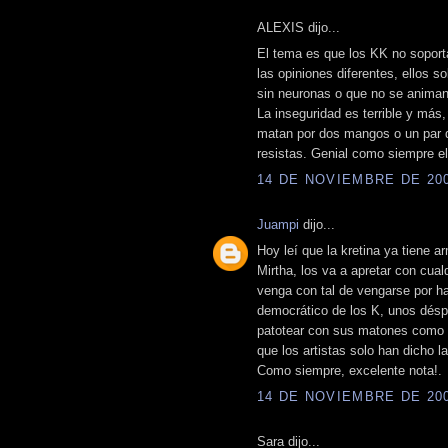
ALEXIS dijo...
El tema es que los KK no soporta
las opiniones diferentes, ellos 
sin neuronas o que no se animan 
La inseguridad es terrible y más,
matan por dos mangos o un par d
resistas. Genial como siempre el 
14 DE NOVIEMBRE DE 2009
Juampi
dijo...
Hoy leí que la kretina ya tiene a
Mirtha, los va a apretar con cual
venga con tal de vengarse por ha
democrático de los K, unos déspo
patotear con sus matones como D
que los artistas solo han dicho 
Como siempre, excelente nota!.
14 DE NOVIEMBRE DE 2009
Sara dijo...