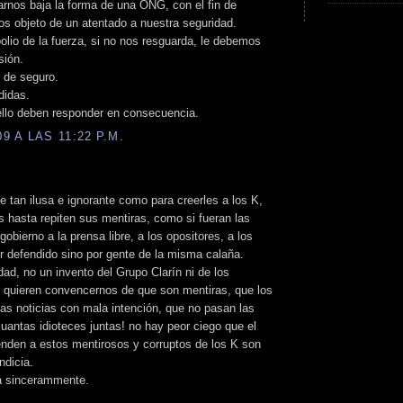
rnos baja la forma de una ONG, con el fin de
 objeto de un atentado a nuestra seguridad.
io de la fuerza, si no nos resguarda, le debemos
sión.
 de seguro.
didas.
 ello deben responder en consecuencia.
 A LAS 11:22 P.M.
 tan ilusa e ignorante como para creerles a los K,
s hasta repiten sus mentiras, como si fueran las
obierno a la prensa libre, a los opositores, a los
r defendido sino por gente de la misma calaña.
idad, no un invento del Grupo Clarín ni de los
s quieren convencernos de que son mentiras, que los
las noticias con mala intención, que no pasan las
cuantas idioteces juntas! no hay peor ciego que el
enden a estos mentirosos y corruptos de los K son
ndicia.
na sincerammente.