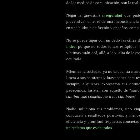
de los medios de comunicación, son la reali
Negar la gravísima
inseguridad
que padec
preventivamente, es de una inconsistencia
en una burbuja de ficción y engaños, como 
No se puede tapar con un dedo las cifras 
Indec
, porque no todos somos estúpidos ni
víctimas están acá, allá, a la vuelta de la e
ocultarla.
Mientras la sociedad ya no encuentra maner
libera a sus patoteros y bravucones para re
siempre, a quienes expresaron sus opini
padecemos. Insisten con aquello de “
mata
canibalismo comiéndose a los caníbales
”.
Nadie soluciona sus problemas, sino em
conducen a resultados positivos, y meno
eficiencia y prontitud respuestas concreta
un reclamo que es de todos
.-