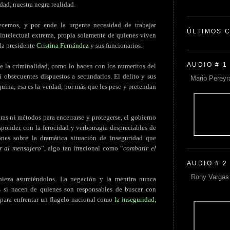
dad, nuestra negra realidad.
emos, y por ende la urgente necesidad de trabajar
ÚLTIMOS 
 intelectual extrema, propia solamente de quienes viven
la presidente
Cristina Fernández
y sus funcionarios.
AUDIO # 1
de la criminalidad, como lo hacen con los numeritos del
 obsecuentes dispuestos a secundarlos. El delito y sus
Mario Pereyr
squina, esa es la verdad, por más que les pese y pretendan
as ni métodos para encerrarse y protegerse, el gobierno
sponder, con la ferocidad y verborragia despreciables de
ones sobre la dramática situación de inseguridad que
r al mensajero
”, algo tan irracional como “
combatir el
AUDIO # 2
Rony Vargas 
pieza asumiéndolos. La negación y la mentira nunca
s si nacen de quienes son responsables de buscar con
s para enfrentar un flagelo nacional como
la inseguridad,