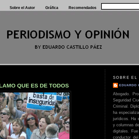
Sobre el Autor
Gráfica
Recomendados
SOBRE EL
CLAMO QUE ES DE TODOS
EDUARDO 
Abogado. Pro
Seguridad Ciu
Criminal. Di
ha especializa
jurídicos. Ha 
y columnas de
digitales. Fue
conductor del 