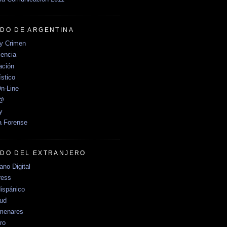
DO DE ARGENTINA
y Crimen
encia
ción
stico
n-Line
e@
y
a Forense
DO DEL EXTRANJERO
no Digital
ress
ispánico
Sud
menares
ro