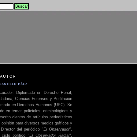
 AUTOR
CASTILLO PÁEZ
curador. Diplomado en Derecho Penal,
dadana, Ciencias Forenses y Perfilación
plomado en Derechos Humanos (UPC). Se
do en temas policiales, criminológicos y
escrito cientos de artículos periodísticos
 opinión para diversos medios gráficos y
 Director del periódico "
El Observador
",
ciclo político "
El Observador Radial
",