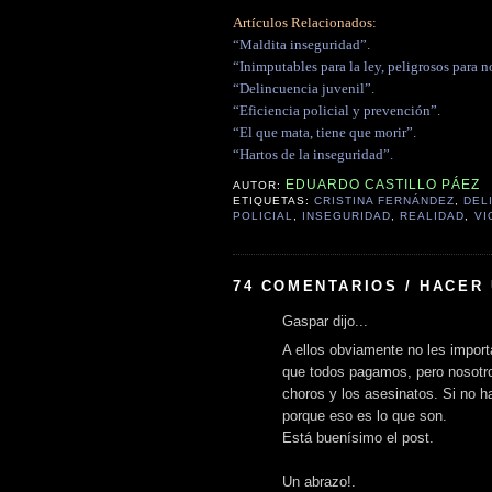
Artículos Relacionados:
“Maldita inseguridad”.
“Inimputables para la ley, peligrosos para n
“Delincuencia juvenil”.
“Eficiencia policial y prevención”.
“El que mata, tiene que morir”.
“Hartos de la inseguridad”.
EDUARDO CASTILLO PÁEZ
AUTOR:
ETIQUETAS:
CRISTINA FERNÁNDEZ
,
DEL
POLICIAL
,
INSEGURIDAD
,
REALIDAD
,
VI
74 COMENTARIOS / HACER
Gaspar dijo...
A ellos obviamente no les importa
que todos pagamos, pero nosotr
choros y los asesinatos. Si no 
porque eso es lo que son.
Está buenísimo el post.
Un abrazo!.