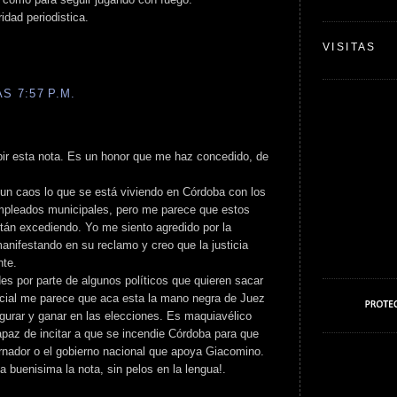
ridad periodistica.
VISITAS
S 7:57 P.M.
bir esta nota. Es un honor que me haz concedido, de
s un caos lo que se está viviendo en Córdoba con los
pleados municipales, pero me parece que estos
stán excediendo. Yo me siento agredido por la
nifestando en su reclamo y creo que la justicia
nte.
s por parte de algunos políticos que quieren sacar
ecial me parece que aca esta la mano negra de Juez
gurar y ganar en las elecciones. Es maquiavélico
apaz de incitar a que se incendie Córdoba para que
ernador o el gobierno nacional que apoya Giacomino.
ta buenisima la nota, sin pelos en la lengua!.