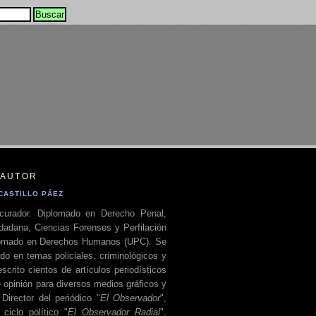
 AUTOR
CASTILLO PÁEZ
curador. Diplomado en Derecho Penal,
dadana, Ciencias Forenses y Perfilación
plomado en Derechos Humanos (UPC). Se
do en temas policiales, criminológicos y
escrito cientos de artículos periodísticos
 opinión para diversos medios gráficos y
 Director del periódico "
El Observador
",
ciclo político "
El Observador Radial
",