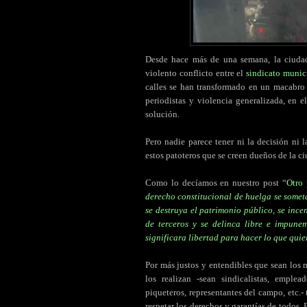
Desde hace más de una semana, la ciud
violento conflicto entre el
sindicato munic
calles se han transformado en un macabro 
periodistas y violencia generalizada, en 
solución.
Pero nadie parece tener ni la decisión ni 
estos patoteros que se creen dueños de la c
Como lo decíamos en nuestro post “
Otro 
derecho constitucional de huelga se somet
se destruya el patrimonio público, se ince
de terceros y se delinca libre e impune
significara libertad para hacer lo que qui
Por más justos y entendibles que sean los
los realizan -sean sindicalistas, emplea
piqueteros, representantes del campo, etc.
respetar los derechos y garantías de todos.