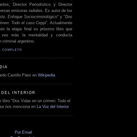
antos, Director Periodístico y Director
ersas emisoras radiales. Es autor de los
sto. Enfoque Sociocriminológico
" y "
Dos
rimen: Todo el caso Ceppi
". Actualmente
en la etapa final su próximo libro que
a vez más la mentalidad y conducta
 criminal argentino.
IL COMPLETO
DIA
rdo Castillo Páez en
Wikipedia
 DEL INTERIOR
 libro "Dos Vidas en un crimen: Todo el
 se nos menciona en
La Voz del Interior
O
Por Email