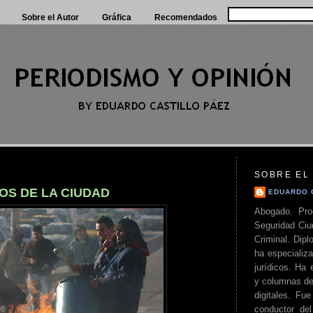
Sobre el Autor
Gráfica
Recomendados
SOBRE EL
OS DE LA CIUDAD
EDUARDO 
Abogado. Pro
Seguridad Ciu
Criminal. Di
ha especializa
jurídicos. Ha 
y columnas de
digitales. Fue
conductor del 