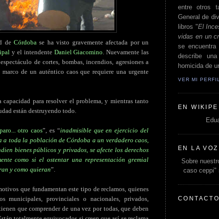
entre otros t
General de div
libros "
El Ince
vidas en un c
ad de
Córdoba
se ha visto gravemente afectada por un
se encuentra 
ipal
y el intendente
Daniel Giacomino
. Nuevamente las
describe un
espectáculo de cortes, bombas, incendios, agresiones a
homicida de un
el marco de un auténtico caos que requiere una urgente
VER MI PERF
la capacidad para resolver el problema, y mientras tanto
EN WIKIPE
iudad están destruyendo todo.
Edua
paro... otro caos
”, es “
inadmisible que en ejercicio del
a a toda la población de Córdoba a un verdadero caos,
EN LA VOZ
ndien bienes públicos y privados, se afecte los derechos
mente como si el ostentar una representación gremial
Sobre nuestro
eran y como quieran
”.
caso ceppi"
 motivos que fundamentan este tipo de reclamos, quienes
CONTACT
dos municipales, provinciales o nacionales, privados,
- tienen que comprender de una vez por todas, que deben
 Están totalmente equivocados si creen que así se reclama