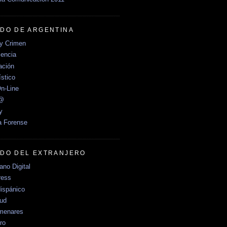
DO DE ARGENTINA
y Crimen
encia
ción
stico
n-Line
e@
y
a Forense
DO DEL EXTRANJERO
no Digital
ress
ispánico
Sud
menares
ro