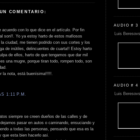
 UN COMENTARIO:
AUDIO # 3
 acuerdo con lo que dice en el artículo. Por fin
Luis Beresovs
ual son!!. Yo ya estoy harto de estos mafiosos
la ciudad, me tienen podrido con sus cortes y los
 de inútiles, delincuentes de cuarta!! Estoy harto
 culpa de ellos, harto de que tengamos que dar mil
d es una mugre, porque tiran todo, rompen todo, son
dad.
r la nota, está buenísima!!!!!.
AUDIO # 4
Luis Beresovs
S 1:11 P.M.
catos siempre se creen dueños de las calles y de
n dejarnos pasar en autos o caminando, ensuciando y
iendo a todas las personas, pensando que esa es la
y que esta bien hacerlo asi.