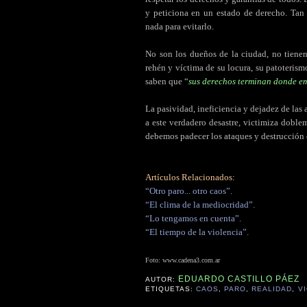
y peticiona en un estado de derecho. Ta
nada para evitarlo.
No son los dueños de la ciudad, no tiene
rehén y víctima de su locura, su patoterism
saben que “
sus derechos terminan donde em
La pasividad, ineficiencia y dejadez de las 
a este verdadero desastre, victimiza doble
debemos padecer los ataques y destrucción d
Artículos Relacionados:
“Otro paro... otro caos”.
“El clima de la mediocridad”.
“Lo tengamos en cuenta”.
“El tiempo de la violencia”.
Foto:
www.cadena3.com.ar
EDUARDO CASTILLO PÁEZ
AUTOR:
ETIQUETAS:
CAOS
,
PARO
,
REALIDAD
,
V