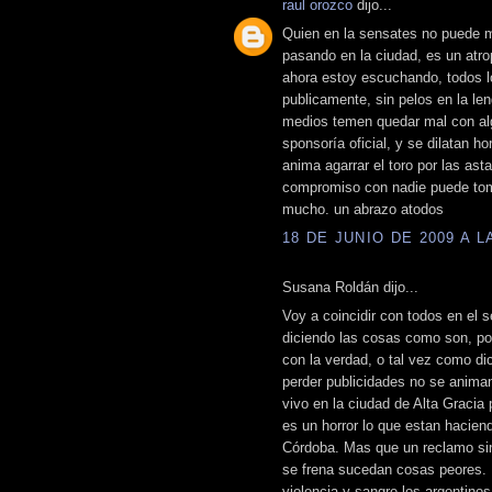
raul orozco
dijo...
Quien en la sensates no puede m
pasando en la ciudad, es un atrope
ahora estoy escuchando, todos l
publicamente, sin pelos en la le
medios temen quedar mal con alg
sponsoría oficial, y se dilatan h
anima agarrar el toro por las ast
compromiso con nadie puede toma
mucho. un abrazo atodos
18 DE JUNIO DE 2009 A LA
Susana Roldán dijo...
Voy a coincidir con todos en el s
diciendo las cosas como son, po
con la verdad, o tal vez como di
perder publicidades no se anima
vivo en la ciudad de Alta Gracia
es un horror lo que estan hacien
Córdoba. Mas que un reclamo sin
se frena sucedan cosas peores.
violencia y sangre los argentino