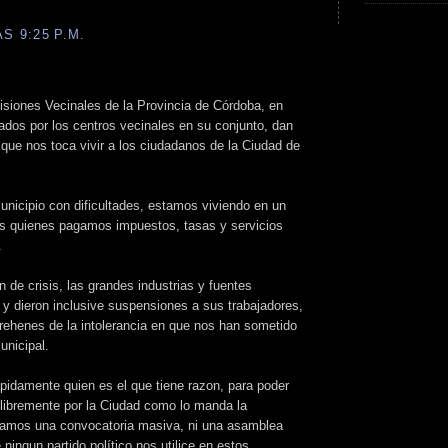
S 9:25 P.M.
siones Vecinales de la Provincia de Córdoba, en
ados por los centros vecinales en su conjunto, dan
n que nos toca vivir a los ciudadanos de la Ciudad de
unicipio con dificultades, estamos viviendo en un
s quienes pagamos impuestos, tasas y servicios
.
de crisis, las grandes industrias y fuentes
s y dieron inclusive suspensiones a sus trabajadores,
 rehenes de la intolerancia en que nos han sometido
unicipal.
pidamente quien es el que tiene razon, para poder
 libremente por la Ciudad como lo manda la
samos una convocatoria masiva, ni una asamblea
ningun partido político nos utilice en estos