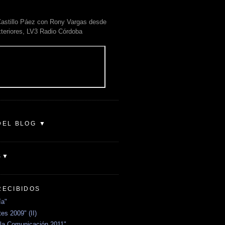
astillo Páez con Rony Vargas desde
xteriores, LV3 Radio Córdoba
DEL BLOG ▼
S▼
RECIBIDOS
ía"
es 2009" (II)
la Comunicación 2011"