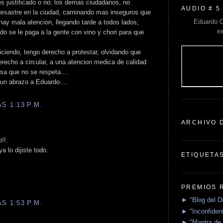
es justificado o no; los demas ciudadanos, no
AUDIO # 5
desastre en la ciudad, caminando mas inseguros que
Eduardo C
hay mala atencion, llegando tarde a todos lados;
e
do se le paga a la gente con vino y chori para que
diciendo, tengo derecho a protestar, olvidando que
erecho a circular, a una atencion medica de calidad
sa que no se respeta....
 un abrazo a Eduardo....
S 1:13 P.M.
ARCHIVO 
!!.
 lo dijiste todo.
ETIQUETA
PREMIOS 
► "Blog del D
S 1:53 P.M.
► "Inconfident
► "Mantra de 