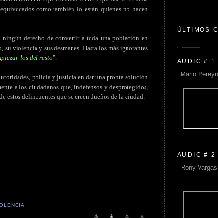
n equivocados como también lo están quienes no hacen
ÚLTIMOS 
n ningún derecho de convertir a toda una población en
o, su violencia y sus desmanes. Hasta los más ignorantes
piezan los del resto
”.
AUDIO # 1
Mario Pereyr
autoridades, policía y justicia en dar una pronta solución
mente a los ciudadanos que, indefensos y desprotegidos,
e estos delincuentes que se creen dueños de la ciudad.-
AUDIO # 2
Rony Vargas 
IOLENCIA