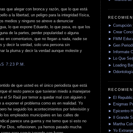
as que alegar con bronca y razón, que lo que está
llo a la libertad, un peligro para la integridad física,
RECOMIEN
os medios y ninguno se atreve a denunciar
► Corrupción 
ngua, lo que expone Eduardo, lo que pasa, es que los
► Crear Conci
una de la partes, perder popularidad o alguna
► FMM Educa
oras en comentarios, que no llegan a nada, nadie se
as y decir la verdad, solo una persona sin
► Gen Periodí
r la pluma y decir la verdad aunque moleste y
► Informate O
► Lo Que S
S 7:23 P.M.
► Loading Ba
► Odontologí
entido de que usted es el único periodista que está
RECOMIEN
rque el resto parece que tuvieran miedo a manejarse
ce el Sr Raúl por temor a quedar mal con alguien o
► El Republica
n a exponer el problema como es en realidad. Yo
► Enigmas P
 pero he seguido los acontecimientos por televisión y
► Epicentro H
do los empleados municipales en las calles de
► Il Grande 
dical parece una guerra y me temo que si esto no
► Martha Col
 Por Dios, reflexionen, ya hemos pasado mucha
► Yo Extranje
s como para seguir jugando con fuego.