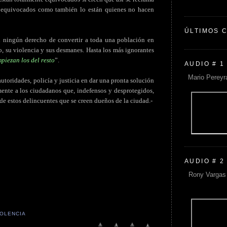
n equivocados como también lo están quienes no hacen
ÚLTIMOS 
n ningún derecho de convertir a toda una población en
o, su violencia y sus desmanes. Hasta los más ignorantes
piezan los del resto
”.
AUDIO # 1
Mario Pereyr
autoridades, policía y justicia en dar una pronta solución
mente a los ciudadanos que, indefensos y desprotegidos,
e estos delincuentes que se creen dueños de la ciudad.-
AUDIO # 2
Rony Vargas 
IOLENCIA