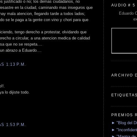
es justificado o no; los demas ciudadanos, no
AUDIO # 5
desastre en la ciudad, caminando mas inseguros que
Eduardo C
hay mala atencion, llegando tarde a todos lados;
e
do se le paga a la gente con vino y chori para que
diciendo, tengo derecho a protestar, olvidando que
erecho a circular, a una atencion medica de calidad
sa que no se respeta....
 un abrazo a Eduardo....
S 1:13 P.M.
ARCHIVO 
!!.
 lo dijiste todo.
ETIQUETA
PREMIOS 
► "Blog del D
S 1:53 P.M.
► "Inconfident
► "Mantra de 