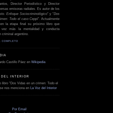
antos, Director Periodístico y Director
ersas emisoras radiales. Es autor de los
sto. Enfoque Sociocriminológico
" y "
Dos
rimen: Todo el caso Ceppi
". Actualmente
en la etapa final su próximo libro que
a vez más la mentalidad y conducta
 criminal argentino.
IL COMPLETO
DIA
rdo Castillo Páez en
Wikipedia
 DEL INTERIOR
 libro "Dos Vidas en un crimen: Todo el
 se nos menciona en
La Voz del Interior
O
Por Email