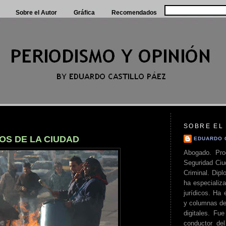
Sobre el Autor
Gráfica
Recomendados
SOBRE EL
OS DE LA CIUDAD
EDUARDO 
Abogado. Pro
Seguridad Ciu
Criminal. Di
ha especializa
jurídicos. Ha 
y columnas de
digitales. Fue
conductor del 