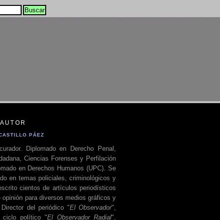
 AUTOR
CASTILLO PÁEZ
curador. Diplomado en Derecho Penal,
dadana, Ciencias Forenses y Perfilación
plomado en Derechos Humanos (UPC). Se
do en temas policiales, criminológicos y
escrito cientos de artículos periodísticos
 opinión para diversos medios gráficos y
 Director del periódico "
El Observador
",
ciclo político "
El Observador Radial
",