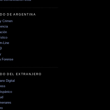
DO DE ARGENTINA
y Crimen
encia
ción
stico
n-Line
e@
y
a Forense
DO DEL EXTRANJERO
no Digital
ress
ispánico
Sud
menares
ro