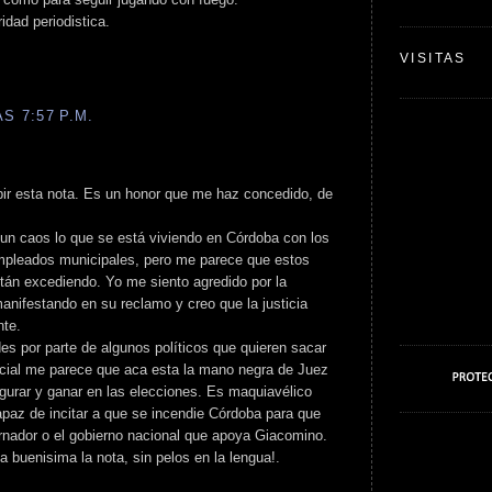
ridad periodistica.
VISITAS
S 7:57 P.M.
bir esta nota. Es un honor que me haz concedido, de
s un caos lo que se está viviendo en Córdoba con los
pleados municipales, pero me parece que estos
stán excediendo. Yo me siento agredido por la
nifestando en su reclamo y creo que la justicia
nte.
s por parte de algunos políticos que quieren sacar
ecial me parece que aca esta la mano negra de Juez
gurar y ganar en las elecciones. Es maquiavélico
apaz de incitar a que se incendie Córdoba para que
ernador o el gobierno nacional que apoya Giacomino.
ta buenisima la nota, sin pelos en la lengua!.