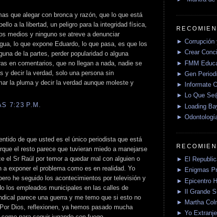
as que alegar con bronca y razón, que lo que está
llo a la libertad, un peligro para la integridad física,
RECOMIEN
os medios y ninguno se atreve a denunciar
► Corrupción 
ngua, lo que expone Eduardo, lo que pasa, es que los
► Crear Conci
una de la partes, perder popularidad o alguna
► FMM Educa
oras en comentarios, que no llegan a nada, nadie se
as y decir la verdad, solo una persona sin
► Gen Periodí
r la pluma y decir la verdad aunque moleste y
► Informate O
► Lo Que S
S 7:23 P.M.
► Loading Ba
► Odontologí
entido de que usted es el único periodista que está
RECOMIEN
rque el resto parece que tuvieran miedo a manejarse
ce el Sr Raúl por temor a quedar mal con alguien o
► El Republica
n a exponer el problema como es en realidad. Yo
► Enigmas P
 pero he seguido los acontecimientos por televisión y
► Epicentro H
do los empleados municipales en las calles de
► Il Grande 
dical parece una guerra y me temo que si esto no
► Martha Col
 Por Dios, reflexionen, ya hemos pasado mucha
► Yo Extranje
s como para seguir jugando con fuego.