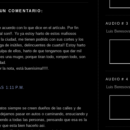
 UN COMENTARIO:
AUDIO # 3
 acuerdo con lo que dice en el artículo. Por fin
Luis Beresovs
ual son!!. Yo ya estoy harto de estos mafiosos
la ciudad, me tienen podrido con sus cortes y los
 de inútiles, delincuentes de cuarta!! Estoy harto
 culpa de ellos, harto de que tengamos que dar mil
d es una mugre, porque tiran todo, rompen todo, son
dad.
r la nota, está buenísima!!!!!.
AUDIO # 4
Luis Beresovs
S 1:11 P.M.
catos siempre se creen dueños de las calles y de
n dejarnos pasar en autos o caminando, ensuciando y
iendo a todas las personas, pensando que esa es la
y que esta bien hacerlo asi.