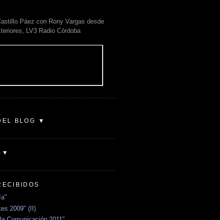
astillo Páez con Rony Vargas desde
xteriores, LV3 Radio Córdoba
DEL BLOG ▼
S▼
RECIBIDOS
ía"
es 2009" (II)
la Comunicación 2011"