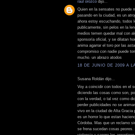
raul orozco
dijo...
Quien en la sensates no puede m
pasando en la ciudad, es un atrope
ahora estoy escuchando, todos l
publicamente, sin pelos en la le
medios temen quedar mal con alg
sponsoría oficial, y se dilatan h
anima agarrar el toro por las ast
compromiso con nadie puede toma
mucho. un abrazo atodos
18 DE JUNIO DE 2009 A LA
Susana Roldán dijo...
Voy a coincidir con todos en el s
diciendo las cosas como son, po
con la verdad, o tal vez como di
perder publicidades no se anima
vivo en la ciudad de Alta Gracia
es un horror lo que estan hacien
Córdoba. Mas que un reclamo sin
se frena sucedan cosas peores.
violencia y sangre los argentino