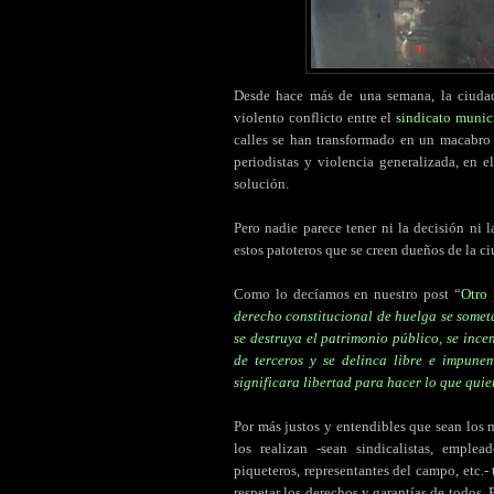
Desde hace más de una semana, la ciud
violento conflicto entre el
sindicato munic
calles se han transformado en un macabro 
periodistas y violencia generalizada, en 
solución.
Pero nadie parece tener ni la decisión ni 
estos patoteros que se creen dueños de la c
Como lo decíamos en nuestro post “
Otro 
derecho constitucional de huelga se somet
se destruya el patrimonio público, se ince
de terceros y se delinca libre e impune
significara libertad para hacer lo que qui
Por más justos y entendibles que sean los
los realizan -sean sindicalistas, emplea
piqueteros, representantes del campo, etc.
respetar los derechos y garantías de todos.