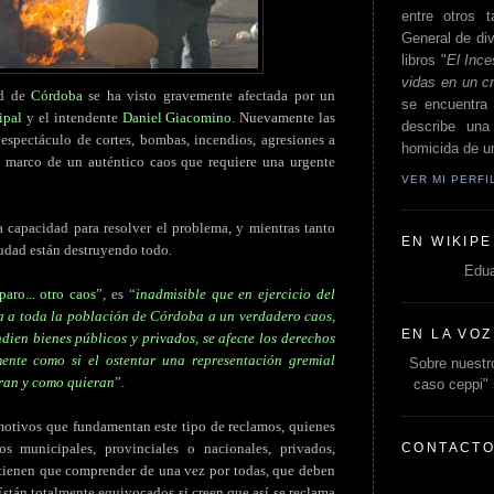
entre otros t
General de div
libros "
El Ince
vidas en un c
ad de
Córdoba
se ha visto gravemente afectada por un
se encuentra 
ipal
y el intendente
Daniel Giacomino
. Nuevamente las
describe un
espectáculo de cortes, bombas, incendios, agresiones a
homicida de un
el marco de un auténtico caos que requiere una urgente
VER MI PERF
la capacidad para resolver el problema, y mientras tanto
EN WIKIPE
iudad están destruyendo todo.
Edua
paro... otro caos
”, es “
inadmisible que en ejercicio del
a a toda la población de Córdoba a un verdadero caos,
EN LA VOZ
ndien bienes públicos y privados, se afecte los derechos
mente como si el ostentar una representación gremial
Sobre nuestro
eran y como quieran
”.
caso ceppi"
 motivos que fundamentan este tipo de reclamos, quienes
CONTACT
dos municipales, provinciales o nacionales, privados,
- tienen que comprender de una vez por todas, que deben
 Están totalmente equivocados si creen que así se reclama