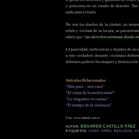
y peticiona en un estado de derecho. Ta
nada para evitarlo.
No son los dueños de la ciudad, no tiene
rehén y víctima de su locura, su patoterism
saben que “
sus derechos terminan donde em
La pasividad, ineficiencia y dejadez de las 
a este verdadero desastre, victimiza doble
debemos padecer los ataques y destrucción d
Artículos Relacionados:
“Otro paro... otro caos”.
“El clima de la mediocridad”.
“Lo tengamos en cuenta”.
“El tiempo de la violencia”.
Foto:
www.cadena3.com.ar
EDUARDO CASTILLO PÁEZ
AUTOR:
ETIQUETAS:
CAOS
,
PARO
,
REALIDAD
,
V