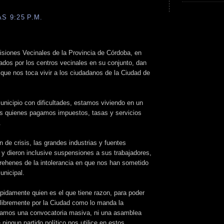
S 9:25 P.M.
siones Vecinales de la Provincia de Córdoba, en
ados por los centros vecinales en su conjunto, dan
n que nos toca vivir a los ciudadanos de la Ciudad de
unicipio con dificultades, estamos viviendo en un
s quienes pagamos impuestos, tasas y servicios
.
de crisis, las grandes industrias y fuentes
s y dieron inclusive suspensiones a sus trabajadores,
 rehenes de la intolerancia en que nos han sometido
unicipal.
pidamente quien es el que tiene razon, para poder
 libremente por la Ciudad como lo manda la
samos una convocatoria masiva, ni una asamblea
ningun partido político nos utilice en estos