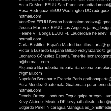
Anita DuMont EEUU San Francisco anitadumont
Rosa Rodriguez EEUU Washington DC rodrigue
hotmail.com
VeneRed EEUU Boston bostonsinmordaza@ gmai
Jesusa Martínez EEUU Los Angeles jams_desig
Helene Villalonga EEUU Ft. Lauderdale helenevil
hotmail.com
Carla Bustillos España Madrid bustillos.carla@ g
Victoria Luzardo España Bilbao vickyluzardo@ g
Leonardo Gónzález España Tenerife leonardogonz
n@hotmail. com
Alejandro Berrisbeitia España Barcelona barcelo
@gmail.com
Napoleón Bonaparte Francia Paris gralbonaparte
Pura Mendez Guatemala Guatemala puramenen
hotmail.com
Dennis Ortega Honduras Tegucigalpa ortegavilla
Kevy Alcindor Mexico DF kevynathaliealcindo r
Edgardo Pinell Nicaragua Managua ed_pinellmed