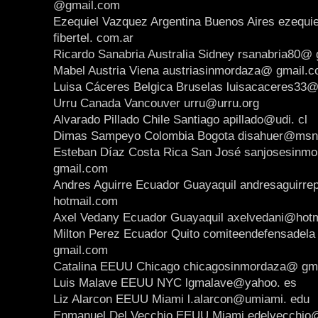
@gmail.com
Ezequiel Vazquez Argentina Buenos Aires ezequ
fibertel. com.ar
Ricardo Sanabria Australia Sidney rsanabria80@
Mabel Austria Viena austriasinmordaza@ gmail.
Luisa Cáceres Belgica Bruselas luisacaceres33@
Urru Canada Vancouver urru@urru.org
Alvarado Pillado Chile Santiago apillado@udi. cl
Dimas Sampeyo Colombia Bogota disahuer@msn
Esteban Díaz Costa Rica San José sanjosesinm
gmail.com
Andres Aguirre Ecuador Guayaquil andresaguirr
hotmail.com
Axel Vedany Ecuador Guayaquil axelvedani@hotm
Milton Perez Ecuador Quito comiteendefensadela
gmail.com
Catalina EEUU Chicago chicagosinmordaza@ gm
Luis Malave EEUU NYC lgmalave@yahoo. es
Liz Alarcon EEUU Miami l.alarcon@umiami. edu
Enmanuel Del Vecchio EEUU Miami edelvecchio