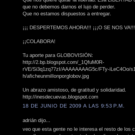
que no debemos darnos el lujo de perder.
Que no estamos dispuestos a entregar.
¡¡¡ DESPERTEMOS AHORA!!! ¡¡¡O SE NOS VA!!!
¡¡COLABORA!
Tu aporte para GLOBOVISIÓN:
http://2.bp.blogspot.com/_1QfuM0R-
rVE/Si3q1zq77zI/AAAAAAAAG5c/FTy-iLeC4Oo/s
h/aficheunmillonporglobov.jpg
Un abrazo amistoso, de gratitud y solidaridad.
http://inesdecuevas.blogspot.com
18 DE JUNIO DE 2009 A LAS 9:53 P.M.
adrián dijo...
veo que esta gente no le interesa el resto de los