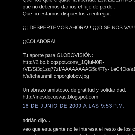
que no debemos darnos el lujo de perder.
Que no estamos dispuestos a entregar.
¡¡¡ DESPERTEMOS AHORA!!! ¡¡¡O SE NOS VA!!!
¡¡COLABORA!
Tu aporte para GLOBOVISIÓN:
http://2.bp.blogspot.com/_1QfuM0R-
rVE/Si3q1zq77zI/AAAAAAAAG5c/FTy-iLeC4Oo/s
h/aficheunmillonporglobov.jpg
Un abrazo amistoso, de gratitud y solidaridad.
http://inesdecuevas.blogspot.com
18 DE JUNIO DE 2009 A LAS 9:53 P.M.
adrián dijo...
veo que esta gente no le interesa el resto de los