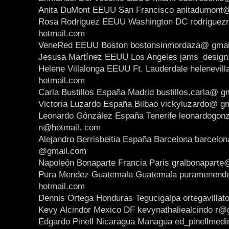
Anita DuMont EEUU San Francisco anitadumont
Rosa Rodriguez EEUU Washington DC rodrigue
hotmail.com
VeneRed EEUU Boston bostonsinmordaza@ gmai
Jesusa Martínez EEUU Los Angeles jams_desig
Helene Villalonga EEUU Ft. Lauderdale helenevil
hotmail.com
Carla Bustillos España Madrid bustillos.carla@ g
Victoria Luzardo España Bilbao vickyluzardo@ g
Leonardo Gónzález España Tenerife leonardogonz
n@hotmail. com
Alejandro Berrisbeitia España Barcelona barcelo
@gmail.com
Napoleón Bonaparte Francia Paris gralbonaparte
Pura Mendez Guatemala Guatemala puramenen
hotmail.com
Dennis Ortega Honduras Tegucigalpa ortegavilla
Kevy Alcindor Mexico DF kevynathaliealcindo r
Edgardo Pinell Nicaragua Managua ed_pinellmed