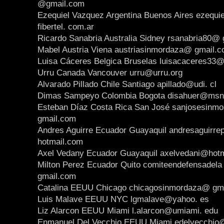
@gmail.com
Ezequiel Vazquez Argentina Buenos Aires ezequ
fibertel. com.ar
Ricardo Sanabria Australia Sidney rsanabria80@
Mabel Austria Viena austriasinmordaza@ gmail.
Luisa Cáceres Belgica Bruselas luisacaceres33@
Urru Canada Vancouver urru@urru.org
Alvarado Pillado Chile Santiago apillado@udi. cl
Dimas Sampeyo Colombia Bogota disahuer@msn
Esteban Díaz Costa Rica San José sanjosesinm
gmail.com
Andres Aguirre Ecuador Guayaquil andresaguirr
hotmail.com
Axel Vedany Ecuador Guayaquil axelvedani@hotm
Milton Perez Ecuador Quito comiteendefensadela
gmail.com
Catalina EEUU Chicago chicagosinmordaza@ gm
Luis Malave EEUU NYC lgmalave@yahoo. es
Liz Alarcon EEUU Miami l.alarcon@umiami. edu
Enmanuel Del Vecchio EEUU Miami edelvecchio