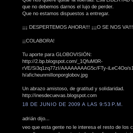
que no debemos darnos el lujo de perder.
Que no estamos dispuestos a entregar.
¡¡¡ DESPERTEMOS AHORA!!! ¡¡¡O SE NOS VA!!!
¡¡COLABORA!
Tu aporte para GLOBOVISIÓN:
http://2.bp.blogspot.com/_1QfuM0R-
rVE/Si3q1zq77zI/AAAAAAAAG5c/FTy-iLeC4Oo/s
h/aficheunmillonporglobov.jpg
Un abrazo amistoso, de gratitud y solidaridad.
http://inesdecuevas.blogspot.com
18 DE JUNIO DE 2009 A LAS 9:53 P.M.
adrián dijo...
veo que esta gente no le interesa el resto de los