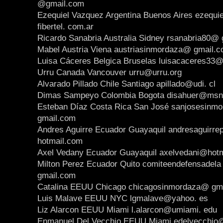
@gmail.com
Ezequiel Vazquez Argentina Buenos Aires ezequ
fibertel. com.ar
Ricardo Sanabria Australia Sidney rsanabria80@
Mabel Austria Viena austriasinmordaza@ gmail.
Luisa Cáceres Belgica Bruselas luisacaceres33@
Urru Canada Vancouver urru@urru.org
Alvarado Pillado Chile Santiago apillado@udi. cl
Dimas Sampeyo Colombia Bogota disahuer@msn
Esteban Díaz Costa Rica San José sanjosesinm
gmail.com
Andres Aguirre Ecuador Guayaquil andresaguirr
hotmail.com
Axel Vedany Ecuador Guayaquil axelvedani@hotm
Milton Perez Ecuador Quito comiteendefensadela
gmail.com
Catalina EEUU Chicago chicagosinmordaza@ gm
Luis Malave EEUU NYC lgmalave@yahoo. es
Liz Alarcon EEUU Miami l.alarcon@umiami. edu
Enmanuel Del Vecchio EEUU Miami edelvecchio