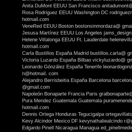
Anita DuMont EEUU San Francisco anitadumont
Rosa Rodriguez EEUU Washington DC rodrigue
hotmail.com
VeneRed EEUU Boston bostonsinmordaza@ gmai
Jesusa Martínez EEUU Los Angeles jams_desig
Helene Villalonga EEUU Ft. Lauderdale helenevil
hotmail.com
Carla Bustillos España Madrid bustillos.carla@ g
Victoria Luzardo España Bilbao vickyluzardo@ g
Leonardo Gónzález España Tenerife leonardogonz
n@hotmail. com
Alejandro Berrisbeitia España Barcelona barcelo
@gmail.com
Napoleón Bonaparte Francia Paris gralbonaparte
Pura Mendez Guatemala Guatemala puramenen
hotmail.com
Dennis Ortega Honduras Tegucigalpa ortegavilla
Kevy Alcindor Mexico DF kevynathaliealcindo r
Edgardo Pinell Nicaragua Managua ed_pinellmed