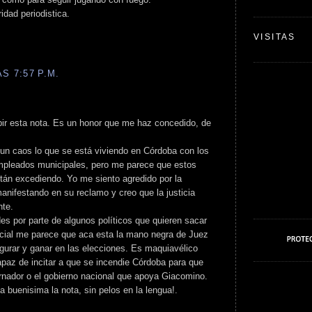
ridad periodistica.
VISITAS
S 7:57 P.M.
bir esta nota. Es un honor que me haz concedido, de
s un caos lo que se está viviendo en Córdoba con los
pleados municipales, pero me parece que estos
stán excediendo. Yo me siento agredido por la
nifestando en su reclamo y creo que la justicia
nte.
s por parte de algunos políticos que quieren sacar
ecial me parece que aca esta la mano negra de Juez
gurar y ganar en las elecciones. Es maquiavélico
apaz de incitar a que se incendie Córdoba para que
ernador o el gobierno nacional que apoya Giacomino.
ta buenisima la nota, sin pelos en la lengua!.