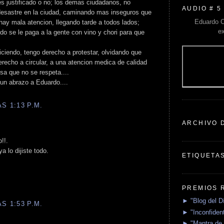
es justificado o no; los demas ciudadanos, no
AUDIO # 5
desastre en la ciudad, caminando mas inseguros que
Eduardo C
hay mala atencion, llegando tarde a todos lados;
e
do se le paga a la gente con vino y chori para que
diciendo, tengo derecho a protestar, olvidando que
erecho a circular, a una atencion medica de calidad
sa que no se respeta....
 un abrazo a Eduardo....
S 1:13 P.M.
ARCHIVO 
!!.
 lo dijiste todo.
ETIQUETA
PREMIOS 
► "Blog del D
S 1:53 P.M.
► "Inconfident
► "Mantra de 