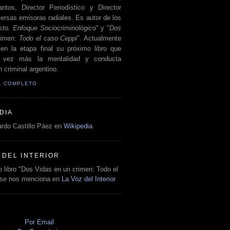
antos, Director Periodístico y Director
ersas emisoras radiales. Es autor de los
sto. Enfoque Sociocriminológico
" y "
Dos
rimen: Todo el caso Ceppi
". Actualmente
en la etapa final su próximo libro que
a vez más la mentalidad y conducta
 criminal argentino.
IL COMPLETO
DIA
rdo Castillo Páez en
Wikipedia
 DEL INTERIOR
 libro "Dos Vidas en un crimen: Todo el
 se nos menciona en
La Voz del Interior
O
Por Email