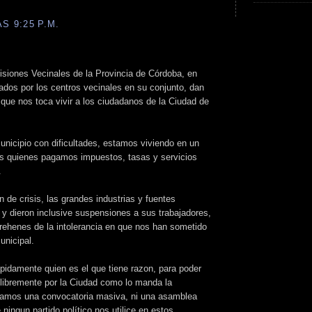
S 9:25 P.M.
siones Vecinales de la Provincia de Córdoba, en
ados por los centros vecinales en su conjunto, dan
n que nos toca vivir a los ciudadanos de la Ciudad de
unicipio con dificultades, estamos viviendo en un
s quienes pagamos impuestos, tasas y servicios
.
de crisis, las grandes industrias y fuentes
s y dieron inclusive suspensiones a sus trabajadores,
 rehenes de la intolerancia en que nos han sometido
unicipal.
pidamente quien es el que tiene razon, para poder
 libremente por la Ciudad como lo manda la
samos una convocatoria masiva, ni una asamblea
ningun partido político nos utilice en estos