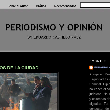
Sobre el Autor
Gráfica
Recomendados
SOBRE EL
OS DE LA CIUDAD
EDUARDO 
Abogado. Pro
Seguridad Ciu
Criminal. Di
ha especializa
jurídicos. Ha 
y columnas de
digitales. Fue
conductor del 