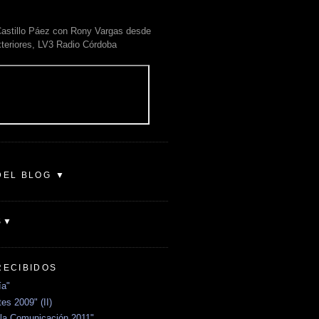
astillo Páez con Rony Vargas desde
xteriores, LV3 Radio Córdoba
DEL BLOG ▼
S▼
RECIBIDOS
ía"
es 2009" (II)
la Comunicación 2011"