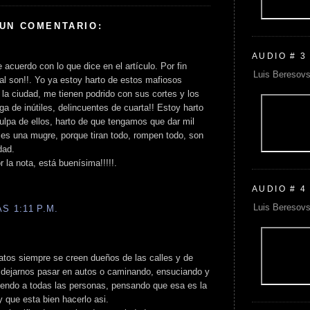
 UN COMENTARIO:
AUDIO # 3
 acuerdo con lo que dice en el artículo. Por fin
Luis Beresovs
ual son!!. Yo ya estoy harto de estos mafiosos
la ciudad, me tienen podrido con sus cortes y los
 de inútiles, delincuentes de cuarta!! Estoy harto
 culpa de ellos, harto de que tengamos que dar mil
d es una mugre, porque tiran todo, rompen todo, son
dad.
r la nota, está buenísima!!!!!.
AUDIO # 4
Luis Beresovs
S 1:11 P.M.
catos siempre se creen dueños de las calles y de
n dejarnos pasar en autos o caminando, ensuciando y
iendo a todas las personas, pensando que esa es la
y que esta bien hacerlo asi.