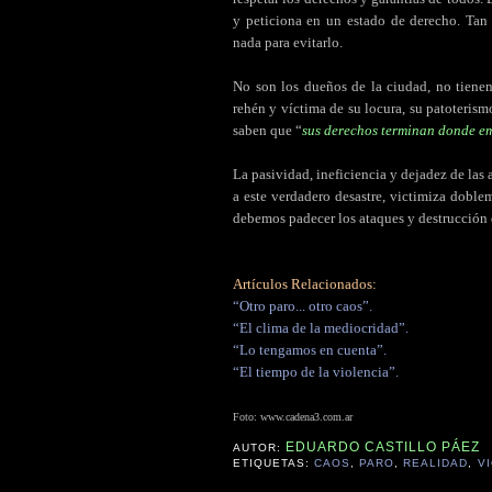
y peticiona en un estado de derecho. Ta
nada para evitarlo.
No son los dueños de la ciudad, no tiene
rehén y víctima de su locura, su patoterism
saben que “
sus derechos terminan donde em
La pasividad, ineficiencia y dejadez de las 
a este verdadero desastre, victimiza doble
debemos padecer los ataques y destrucción d
Artículos Relacionados:
“Otro paro... otro caos”.
“El clima de la mediocridad”.
“Lo tengamos en cuenta”.
“El tiempo de la violencia”.
Foto:
www.cadena3.com.ar
EDUARDO CASTILLO PÁEZ
AUTOR:
ETIQUETAS:
CAOS
,
PARO
,
REALIDAD
,
V