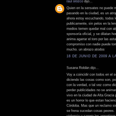
raul orozco
dijo...
Quien en la sensates no puede m
pasando en la ciudad, es un atrope
ahora estoy escuchando, todos l
publicamente, sin pelos en la le
medios temen quedar mal con alg
sponsoría oficial, y se dilatan h
anima agarrar el toro por las ast
compromiso con nadie puede toma
mucho. un abrazo atodos
18 DE JUNIO DE 2009 A LA
Susana Roldán dijo...
Voy a coincidir con todos en el s
diciendo las cosas como son, po
con la verdad, o tal vez como di
perder publicidades no se anima
vivo en la ciudad de Alta Gracia
es un horror lo que estan hacien
Córdoba. Mas que un reclamo sin
se frena sucedan cosas peores.
violencia y sangre los argentino