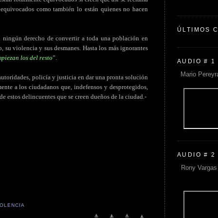
n equivocados como también lo están quienes no hacen
ÚLTIMOS 
n ningún derecho de convertir a toda una población en
o, su violencia y sus desmanes. Hasta los más ignorantes
piezan los del resto
”.
AUDIO # 1
Mario Pereyr
autoridades, policía y justicia en dar una pronta solución
mente a los ciudadanos que, indefensos y desprotegidos,
e estos delincuentes que se creen dueños de la ciudad.-
AUDIO # 2
Rony Vargas 
IOLENCIA