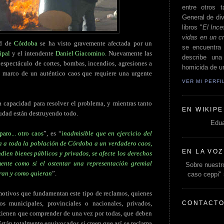
entre otros t
General de div
libros "
El Ince
vidas en un c
ad de
Córdoba
se ha visto gravemente afectada por un
se encuentra 
ipal
y el intendente
Daniel Giacomino
. Nuevamente las
describe un
espectáculo de cortes, bombas, incendios, agresiones a
homicida de un
el marco de un auténtico caos que requiere una urgente
VER MI PERF
la capacidad para resolver el problema, y mientras tanto
EN WIKIPE
iudad están destruyendo todo.
Edua
paro... otro caos
”, es “
inadmisible que en ejercicio del
a a toda la población de Córdoba a un verdadero caos,
EN LA VOZ
ndien bienes públicos y privados, se afecte los derechos
mente como si el ostentar una representación gremial
Sobre nuestro
eran y como quieran
”.
caso ceppi"
 motivos que fundamentan este tipo de reclamos, quienes
CONTACT
dos municipales, provinciales o nacionales, privados,
- tienen que comprender de una vez por todas, que deben
 Están totalmente equivocados si creen que así se reclama