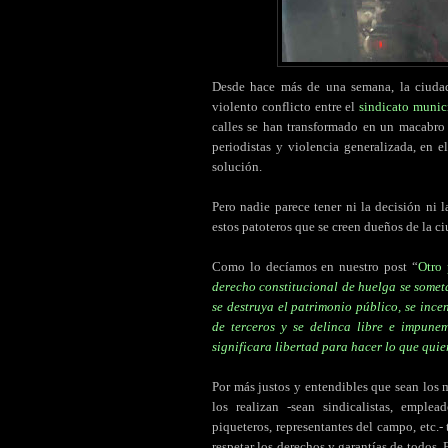
Desde hace más de una semana, la ciud
violento conflicto entre el
sindicato munic
calles se han transformado en un macabro 
periodistas y violencia generalizada, en 
solución.
Pero nadie parece tener ni la decisión ni 
estos patoteros que se creen dueños de la c
Como lo decíamos en nuestro post “
Otro 
derecho constitucional de huelga se somet
se destruya el patrimonio público, se ince
de terceros y se delinca libre e impune
significara libertad para hacer lo que qui
Por más justos y entendibles que sean los
los realizan -sean sindicalistas, emplea
piqueteros, representantes del campo, etc.
respetar los derechos y garantías de todos.