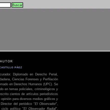
 AUTOR
CASTILLO PÁEZ
curador. Diplomado en Derecho Penal,
dadana, Ciencias Forenses y Perfilación
plomado en Derechos Humanos (UPC). Se
do en temas policiales, criminológicos y
escrito cientos de artículos periodísticos
 opinión para diversos medios gráficos y
 Director del periódico "
El Observador
",
ciclo político "
El Observador Radial
",