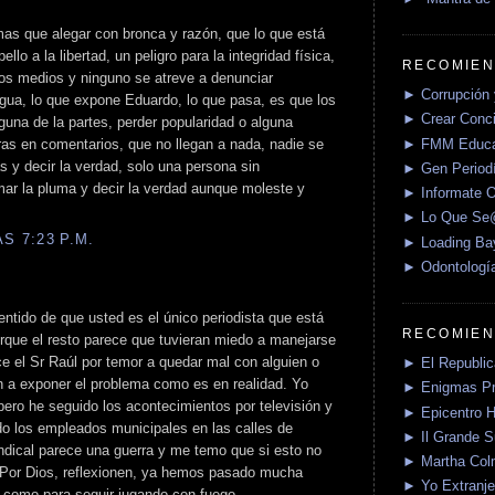
as que alegar con bronca y razón, que lo que está
llo a la libertad, un peligro para la integridad física,
RECOMIEN
os medios y ninguno se atreve a denunciar
► Corrupción 
ngua, lo que expone Eduardo, lo que pasa, es que los
► Crear Conci
una de la partes, perder popularidad o alguna
► FMM Educa
oras en comentarios, que no llegan a nada, nadie se
as y decir la verdad, solo una persona sin
► Gen Periodí
r la pluma y decir la verdad aunque moleste y
► Informate O
► Lo Que S
S 7:23 P.M.
► Loading Ba
► Odontologí
entido de que usted es el único periodista que está
RECOMIEN
rque el resto parece que tuvieran miedo a manejarse
ce el Sr Raúl por temor a quedar mal con alguien o
► El Republica
n a exponer el problema como es en realidad. Yo
► Enigmas P
 pero he seguido los acontecimientos por televisión y
► Epicentro H
do los empleados municipales en las calles de
► Il Grande 
dical parece una guerra y me temo que si esto no
► Martha Col
 Por Dios, reflexionen, ya hemos pasado mucha
► Yo Extranje
s como para seguir jugando con fuego.