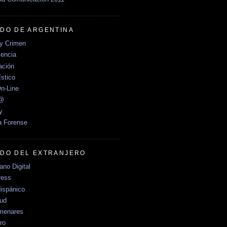
DO DE ARGENTINA
y Crimen
encia
ción
stico
n-Line
e@
y
a Forense
DO DEL EXTRANJERO
no Digital
ress
ispánico
Sud
menares
ro