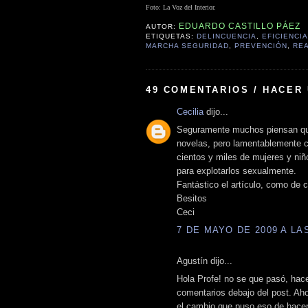
Foto: La Voz del Interior.
EDUARDO CASTILLO PÁEZ
AUTOR:
ETIQUETAS:
DELINCUENCIA
,
EFICIENCIA
MARCHA SEGURIDAD
,
PREVENCIÓN
,
RE
49 COMENTARIOS / HACER
Cecilia
dijo...
Seguramente muchos piensan que 
novelas, pero lamentablemente 
cientos y miles de mujeres y niñ
para explotarlos sexualmente.
Fantástico el artículo, como de 
Besitos
Ceci
7 DE MAYO DE 2009 A LAS
Agustín dijo...
Hola Profe! no se que pasó, hace
comentarios debajo del post. Aho
el cambio que puso eso de hacer