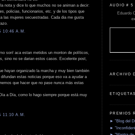
AUDIO # 5
e la nota y dice lo que muchos no se animan a decir:
, policias, funcionarios, etc. y de los tipos que
Eduardo C
 a las mujeres secuestradas. Cada dia me gusta
e
razo.
 10:46 A.M.
omo son! aca estan metidos un monton de políticos,
es, sino no se darian estos casos. Excelente post,
ue hayan organizado la marcha y muy bien también
ARCHIVO 
difundan estas noticias porque eso va a ayudar a
 tenemos que hacer que no pase nunca más estas
ETIQUETA
Día a Día, como lo hago siempre porque está muy
PREMIOS 
 11:10 A.M.
► "Blog del D
► "Inconfident
► "Mantra de 