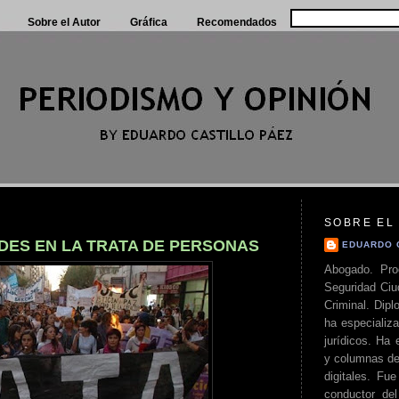
Sobre el Autor
Gráfica
Recomendados
SOBRE EL
ADES EN LA TRATA DE PERSONAS
EDUARDO 
Abogado. Pro
Seguridad Ciu
Criminal. Di
ha especializa
jurídicos. Ha 
y columnas de
digitales. Fue
conductor del 