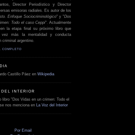
antos, Director Periodístico y Director
ersas emisoras radiales. Es autor de los
sto. Enfoque Sociocriminológico
" y "
Dos
rimen: Todo el caso Ceppi
". Actualmente
en la etapa final su próximo libro que
a vez más la mentalidad y conducta
 criminal argentino.
IL COMPLETO
DIA
rdo Castillo Páez en
Wikipedia
 DEL INTERIOR
 libro "Dos Vidas en un crimen: Todo el
 se nos menciona en
La Voz del Interior
O
Por Email