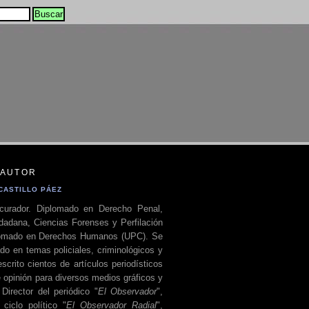
 AUTOR
CASTILLO PÁEZ
curador. Diplomado en Derecho Penal,
dadana, Ciencias Forenses y Perfilación
plomado en Derechos Humanos (UPC). Se
do en temas policiales, criminológicos y
escrito cientos de artículos periodísticos
 opinión para diversos medios gráficos y
 Director del periódico "
El Observador
",
ciclo político "
El Observador Radial
",