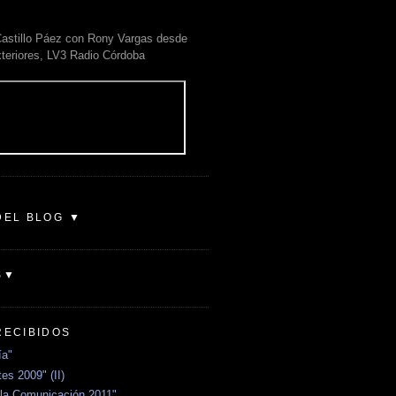
astillo Páez con Rony Vargas desde
xteriores, LV3 Radio Córdoba
DEL BLOG ▼
S▼
RECIBIDOS
ía"
es 2009" (II)
la Comunicación 2011"