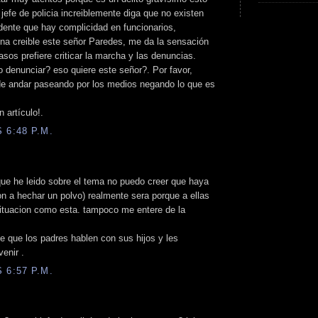
 jefe de policia increiblemente diga que no existen
dente que hay complicidad en funcionarios,
ena creible este señor Paredes, me da la sensación
sos prefiere criticar la marcha y las denuncias.
 denunciar? eso quiere este señor?. Por favor,
de andar paseando por los medios negando lo que es
 artículo!.
 6:48 P.M.
que he leido sobre el tema no puedo creer que haya
n a hechar un polvo) realmente sera porque a ellas
situacion como esta. tampoco me entere de la
que los padres hablen con sus hijos y les
enir .
 6:57 P.M.