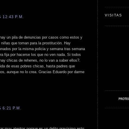
VISITAS
 12:43 P.M.
 hay un pila de denuncias por casos como estos y
 niñas que toman para la prostitución. Hay
onados por la misma policia y semana tras semana
fra fija por hacerse los que no ven nada. Si todos
hay chicas de rehenes, no lo van a saber ellos?.
ida de esas pobres chicas, hasta padres que
os, aunque no lo crea. Gracias Eduardo por darme
 6:21 P.M.
r muy atentos porque es un delito gravísimo esto