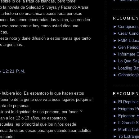
sobre lo de la trata de blancas, pero tomé
o la novela de Soledad Silveyra y Facundo Arana
la historia de una chica secuestrada por esas
RECOMIEN
cen, las tienen encerradas, las violan, las venden
o eso pasa porque hay como usted dice una
► Corrupción 
icas.
► Crear Conci
ir esta nota y darle difusión a estos temas que tanto
► FMM Educa
s argentinas.
► Gen Periodí
► Informate O
► Lo Que S
► Loading Ba
 12:21 P.M.
► Odontologí
o hubiera ido. Es espantoso lo que hacen estos
RECOMIEN
eor lo de la gente que va a esos lugares porque si
► El Republica
rata de personas.
► Enigmas P
r asi la dignidad de una persona, por favor. Y
► Epicentro H
tan a los 12 o 13 años, es espantoso.
► Il Grande 
escuelas, es primordial que los niños desde
► Martha Col
cia de estas cosas para que cuando sean adultos
► Yo Extranje
mercado.