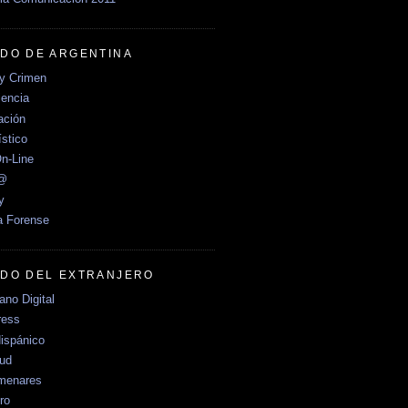
DO DE ARGENTINA
y Crimen
encia
ción
stico
n-Line
e@
y
a Forense
DO DEL EXTRANJERO
no Digital
ress
ispánico
Sud
menares
ro