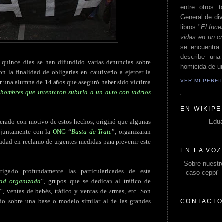
entre otros t
General de div
libros "
El Ince
vidas en un c
se encuentra 
describe un
s quince días se han difundido varias denuncias sobre
homicida de un
n la finalidad de obligarlas en cautiverio a ejercer la
VER MI PERF
por una alumna de 14 años que aseguró haber sido víctima
 hombres que intentaron subirla a un auto con vidrios
EN WIKIPE
Edua
nerado con motivo de estos hechos, originó que algunas
onjuntamente con la
ONG
“
Basta de Trata
”, organizaran
ciudad en reclamo de urgentes medidas para prevenir este
EN LA VOZ
Sobre nuestro
igado profundamente las particularidades de esta
caso ceppi"
dad organizada
”, grupos que se dedican al tráfico de
”, ventas de bebés, tráfico y ventas de armas, etc. Son
do sobre una base o modelo similar al de las grandes
CONTACT