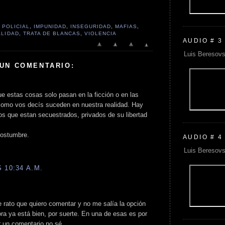
 POLICIAL
,
IMPUNIDAD
,
INSEGURIDAD
,
MAFIAS
,
ALIDAD
,
TRATA DE BLANCAS
,
VIOLENCIA
AUDIO # 3
Luis Beresovs
 UN COMENTARIO:
estas cosas solo pasan en la ficción o en las
como vos decís suceden en nuestra realidad. Hay
os que estan secuestrados, privados de su libertad
costumbre.
AUDIO # 4
Luis Beresovs
 10:34 A.M.
 rato que quiero comentar y no me salía la opción
ra ya está bien, por suerte. En una de esas es por
 un comentario no sé.