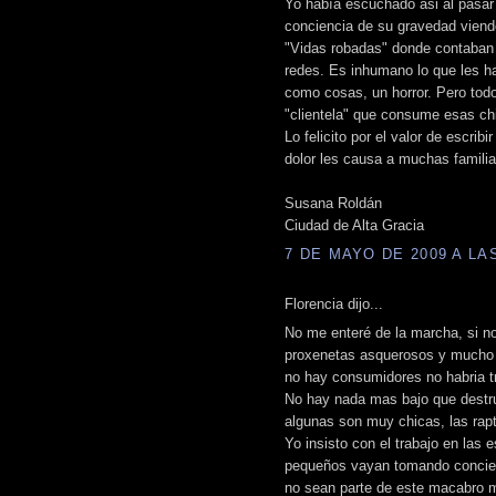
Yo había escuchado asi al pasar 
conciencia de su gravedad viend
"Vidas robadas" donde contaban 
redes. Es inhumano lo que les ha
como cosas, un horror. Pero tod
"clientela" que consume esas ch
Lo felicito por el valor de escrib
dolor les causa a muchas familia
Susana Roldán
Ciudad de Alta Gracia
7 DE MAYO DE 2009 A LAS
Florencia dijo...
No me enteré de la marcha, si n
proxenetas asquerosos y mucho p
no hay consumidores no habria t
No hay nada mas bajo que destrui
algunas son muy chicas, las rap
Yo insisto con el trabajo en las 
pequeños vayan tomando concien
no sean parte de este macabro 