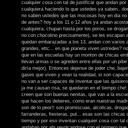
cualquier cosa con tal de justificar que andan por
cualquiera haciendo lo que ustedes ya saben.. d
no saben ustedes que las mocosas hoy en dia no
de antes? hoy a los 11 o 12 años ya andan acost
cualquiera, chupan hasta por los poros, se droga
no con chocolino precisamente), se les escapan a
quedan embarazadas a los 13, andan con varios a 
grandes, ettc... en que planeta viven ustredes? 
que en las escuelas hay un monton de chicas e
llevan armas o se agreden entre ellas por un pib
diría mejor). Entonces dejense de joder che, baje
gases que viven y vean la realidad, si son capac
no van a ser capaces de inventar que las quisiero
ja me causan risa, se quedaron en el tiempo che!
creen que son buenas nenitas, que van a la escuel
que hacen los deberes, como eran nuestras madr
son de lo peor!! son promiscuas, alcolicas, droga
farranderas, fiesteras, put... esas son las chicas
tiempo y por eso inventan cualquier cosa con tal d
andaban por ahi revolcandose con el primero que 