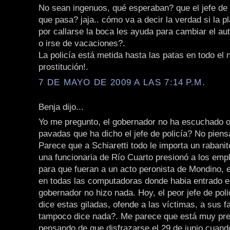
No sean ingenuos, qué esperaban? que el jefe de 
que pasa? jaja.. cómo va a decir la verdad si la pl
por callarse la boca les ayuda para cambiar el aut
o irse de vacaciones?.
La policía está metida hasta las patas en todo el 
prostitución!.
7 DE MAYO DE 2009 A LAS 7:14 P.M.
Benja dijo...
Yo me pregunto, el gobernador no ha escuchado o 
pavadas que ha dicho el jefe de policía? No pien
Parece que a Schiaretti todo le importa un rabanito
una funcionaria de Río Cuarto presionó a los emp
para que fueran a un acto peronista de Mondino, 
en todas las computadoras donde habia entrado el
gobernador no hizo nada. Hoy, el peor jefe de polic
dice estas giladas, ofende a las víctimas, a sus f
tampoco dice nada?. Me parece que está muy pr
pensando de que disfrazarse el 29 de junio cuando