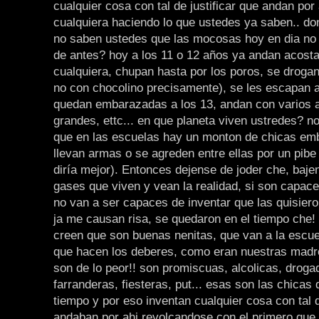
cualquier cosa con tal de justificar que andan por
cualquiera haciendo lo que ustedes ya saben.. d
no saben ustedes que las mocosas hoy en dia no
de antes? hoy a los 11 o 12 años ya andan acost
cualquiera, chupan hasta por los poros, se droga
no con chocolino precisamente), se les escapan a
quedan embarazadas a los 13, andan con varios a 
grandes, ettc... en que planeta viven ustredes? 
que en las escuelas hay un monton de chicas e
llevan armas o se agreden entre ellas por un pib
diría mejor). Entonces dejense de joder che, baje
gases que viven y vean la realidad, si son capac
no van a ser capaces de inventar que las quisiero
ja me causan risa, se quedaron en el tiempo che!
creen que son buenas nenitas, que van a la escuel
que hacen los deberes, como eran nuestras madr
son de lo peor!! son promiscuas, alcolicas, droga
farranderas, fiesteras, put... esas son las chicas
tiempo y por eso inventan cualquier cosa con tal d
andaban por ahi revolcandose con el primero que 