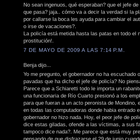
No sean ingenuos, qué esperaban? que el jefe de 
que pasa? jaja.. cómo va a decir la verdad si la pl
por callarse la boca les ayuda para cambiar el aut
o irse de vacaciones?.
La policía está metida hasta las patas en todo el 
prostitución!.
7 DE MAYO DE 2009 A LAS 7:14 P.M.
Benja dijo...
Yo me pregunto, el gobernador no ha escuchado o 
pavadas que ha dicho el jefe de policía? No pien
Parece que a Schiaretti todo le importa un rabanito
una funcionaria de Río Cuarto presionó a los emp
para que fueran a un acto peronista de Mondino, 
en todas las computadoras donde habia entrado el
gobernador no hizo nada. Hoy, el peor jefe de polic
dice estas giladas, ofende a las víctimas, a sus f
tampoco dice nada?. Me parece que está muy pr
pensando de que disfrazarse el 29 de junio cuando