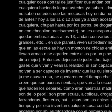
cualquier cosa con tal de justificar que andan por
cualquiera haciendo lo que ustedes ya saben.. d
no saben ustedes que las mocosas hoy en dia no
de antes? hoy a los 11 o 12 años ya andan acost
cualquiera, chupan hasta por los poros, se droga
no con chocolino precisamente), se les escapan a
quedan embarazadas a los 13, andan con varios a 
grandes, ettc... en que planeta viven ustredes? 
que en las escuelas hay un monton de chicas e
llevan armas o se agreden entre ellas por un pib
diría mejor). Entonces dejense de joder che, baje
gases que viven y vean la realidad, si son capac
no van a ser capaces de inventar que las quisiero
ja me causan risa, se quedaron en el tiempo che!
creen que son buenas nenitas, que van a la escuel
que hacen los deberes, como eran nuestras madr
son de lo peor!! son promiscuas, alcolicas, droga
farranderas, fiesteras, put... esas son las chicas
tiempo y por eso inventan cualquier cosa con tal d
andaban por ahi revolcandose con el primero que 