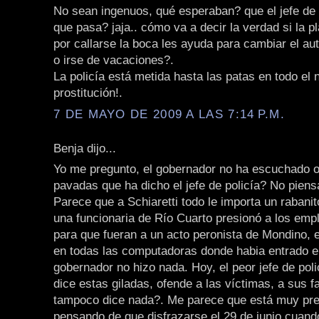
No sean ingenuos, qué esperaban? que el jefe de 
que pasa? jaja.. cómo va a decir la verdad si la pl
por callarse la boca les ayuda para cambiar el aut
o irse de vacaciones?.
La policía está metida hasta las patas en todo el 
prostitución!.
7 DE MAYO DE 2009 A LAS 7:14 P.M.
Benja dijo...
Yo me pregunto, el gobernador no ha escuchado o 
pavadas que ha dicho el jefe de policía? No pien
Parece que a Schiaretti todo le importa un rabanito
una funcionaria de Río Cuarto presionó a los emp
para que fueran a un acto peronista de Mondino, 
en todas las computadoras donde habia entrado el
gobernador no hizo nada. Hoy, el peor jefe de polic
dice estas giladas, ofende a las víctimas, a sus f
tampoco dice nada?. Me parece que está muy pr
pensando de que disfrazarse el 29 de junio cuando