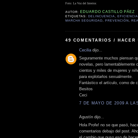
Foto: La Voz del Interior.
EDUARDO CASTILLO PÁEZ
AUTOR:
ETIQUETAS:
DELINCUENCIA
,
EFICIENCIA
MARCHA SEGURIDAD
,
PREVENCIÓN
,
RE
49 COMENTARIOS / HACER
Cecilia
dijo...
Seguramente muchos piensan que 
novelas, pero lamentablemente 
cientos y miles de mujeres y niñ
para explotarlos sexualmente.
Fantástico el artículo, como de 
Besitos
Ceci
7 DE MAYO DE 2009 A LAS
Agustín dijo...
Hola Profe! no se que pasó, hace
comentarios debajo del post. Aho
el cambio que puso eso de hacer