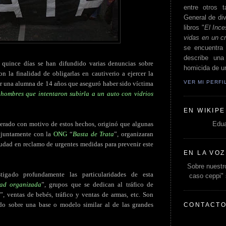
entre otros t
General de div
libros "
El Ince
vidas en un c
se encuentra 
describe un
s quince días se han difundido varias denuncias sobre
homicida de un
n la finalidad de obligarlas en cautiverio a ejercer la
VER MI PERF
por una alumna de 14 años que aseguró haber sido víctima
 hombres que intentaron subirla a un auto con vidrios
EN WIKIPE
Edua
nerado con motivo de estos hechos, originó que algunas
onjuntamente con la
ONG
“
Basta de Trata
”, organizaran
ciudad en reclamo de urgentes medidas para prevenir este
EN LA VOZ
Sobre nuestro
igado profundamente las particularidades de esta
caso ceppi"
dad organizada
”, grupos que se dedican al tráfico de
”, ventas de bebés, tráfico y ventas de armas, etc. Son
do sobre una base o modelo similar al de las grandes
CONTACT