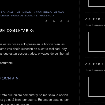
 POLICIAL
,
IMPUNIDAD
,
INSEGURIDAD
,
MAFIAS
,
ALIDAD
,
TRATA DE BLANCAS
,
VIOLENCIA
AUDIO # 3
Luis Beresovs
 UN COMENTARIO:
estas cosas solo pasan en la ficción o en las
como vos decís suceden en nuestra realidad. Hay
os que estan secuestrados, privados de su libertad
costumbre.
AUDIO # 4
Luis Beresovs
 10:34 A.M.
 rato que quiero comentar y no me salía la opción
ra ya está bien, por suerte. En una de esas es por
 un comentario no sé.