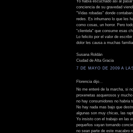
Yo había escuchado asi al pasar 
conciencia de su gravedad viend
"Vidas robadas" donde contaban 
redes. Es inhumano lo que les ha
como cosas, un horror. Pero tod
"clientela" que consume esas ch
Lo felicito por el valor de escrib
dolor les causa a muchas familia
Susana Roldán
Ciudad de Alta Gracia
7 DE MAYO DE 2009 A LAS
Florencia dijo...
No me enteré de la marcha, si n
proxenetas asquerosos y mucho p
no hay consumidores no habria t
No hay nada mas bajo que destrui
algunas son muy chicas, las rap
Yo insisto con el trabajo en las 
pequeños vayan tomando concien
no sean parte de este macabro 