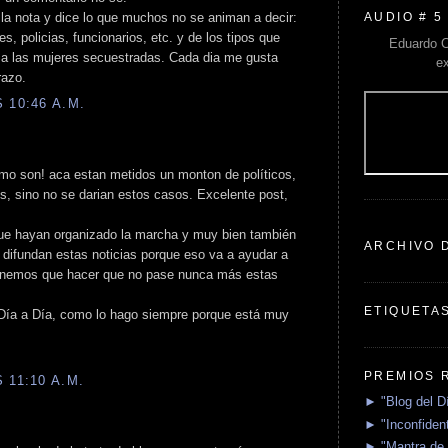
AUDIO # 5
e la nota y dice lo que muchos no se animan a decir:
, policias, funcionarios, etc. y de los tipos que
Eduardo C
 a las mujeres secuestradas. Cada dia me gusta
e
razo.
 10:46 A.M.
omo son! aca estan metidos un monton de políticos,
es, sino no se darian estos casos. Excelente post,
ue hayan organizado la marcha y muy bien también
ARCHIVO 
difundan estas noticias porque eso va a ayudar a
 tenemos que hacer que no pase nunca más estas
ETIQUETA
Día a Día, como lo hago siempre porque está muy
PREMIOS 
 11:10 A.M.
► "Blog del D
► "Inconfident
► "Mantra de 