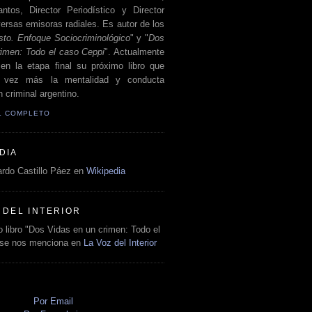
antos, Director Periodístico y Director
ersas emisoras radiales. Es autor de los
sto. Enfoque Sociocriminológico
" y "
Dos
rimen: Todo el caso Ceppi
". Actualmente
en la etapa final su próximo libro que
a vez más la mentalidad y conducta
 criminal argentino.
IL COMPLETO
DIA
rdo Castillo Páez en
Wikipedia
 DEL INTERIOR
 libro "Dos Vidas en un crimen: Todo el
 se nos menciona en
La Voz del Interior
O
Por Email