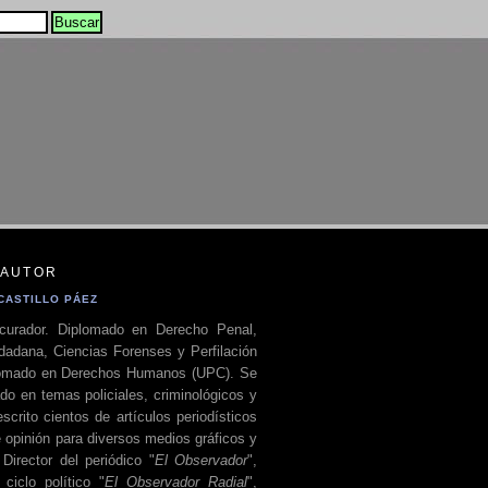
 AUTOR
CASTILLO PÁEZ
curador. Diplomado en Derecho Penal,
dadana, Ciencias Forenses y Perfilación
plomado en Derechos Humanos (UPC). Se
do en temas policiales, criminológicos y
escrito cientos de artículos periodísticos
 opinión para diversos medios gráficos y
 Director del periódico "
El Observador
",
ciclo político "
El Observador Radial
",