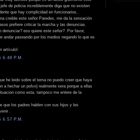
 jefe de policia increiblemente diga que no existen
dente que hay complicidad en funcionarios,
ena creible este señor Paredes, me da la sensación
sos prefiere criticar la marcha y las denuncias.
 denunciar? eso quiere este señor?. Por favor,
de andar paseando por los medios negando lo que es
 artículo!.
 6:48 P.M.
que he leido sobre el tema no puedo creer que haya
n a hechar un polvo) realmente sera porque a ellas
situacion como esta. tampoco me entere de la
que los padres hablen con sus hijos y les
enir .
 6:57 P.M.