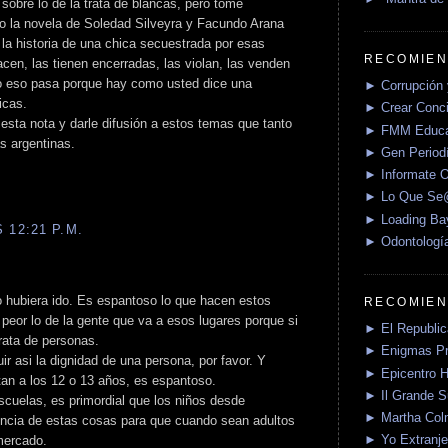
sobre lo de la trata de blancas, pero tomé
o la novela de Soledad Silveyra y Facundo Arana
la historia de una chica secuestrada por esas
RECOMIEN
cen, las tienen encerradas, las violan, las venden
o eso pasa porque hay como usted dice una
► Corrupción 
icas.
► Crear Conci
ir esta nota y darle difusión a estos temas que tanto
► FMM Educa
s argentinas.
► Gen Periodí
► Informate O
► Lo Que S
► Loading Ba
 12:21 P.M.
► Odontologí
o hubiera ido. Es espantoso lo que hacen estos
RECOMIEN
eor lo de la gente que va a esos lugares porque si
► El Republica
rata de personas.
► Enigmas P
r asi la dignidad de una persona, por favor. Y
► Epicentro H
tan a los 12 o 13 años, es espantoso.
► Il Grande 
escuelas, es primordial que los niños desde
► Martha Col
cia de estas cosas para que cuando sean adultos
► Yo Extranje
mercado.