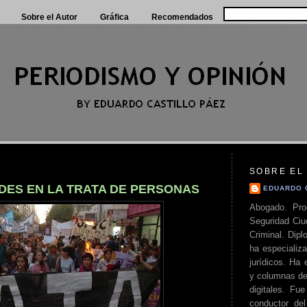
Sobre el Autor
Gráfica
Recomendados
SOBRE EL
ADES EN LA TRATA DE PERSONAS
EDUARDO 
Abogado. Pro
Seguridad Ciu
Criminal. Di
ha especializa
jurídicos. Ha 
y columnas de
digitales. Fue
conductor del 