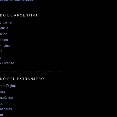
DO DE ARGENTINA
y Crimen
encia
ción
stico
n-Line
e@
y
a Forense
DO DEL EXTRANJERO
no Digital
ress
ispánico
Sud
menares
ro