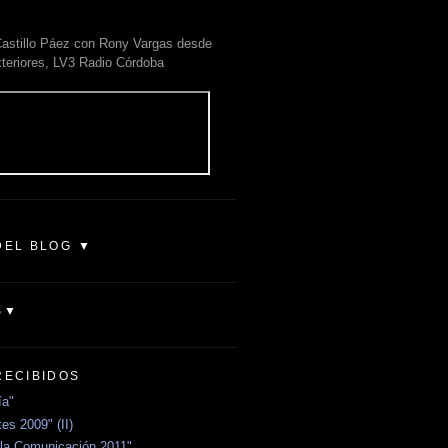
astillo Páez con Rony Vargas desde
xteriores, LV3 Radio Córdoba
DEL BLOG ▼
S▼
RECIBIDOS
ía"
es 2009" (II)
la Comunicación 2011"