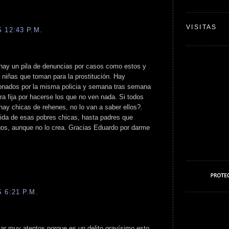
VISITAS
 12:43 P.M.
 hay un pila de denuncias por casos como estos y
 niñas que toman para la prostitución. Hay
onados por la misma policia y semana tras semana
fra fija por hacerse los que no ven nada. Si todos
hay chicas de rehenes, no lo van a saber ellos?.
ida de esas pobres chicas, hasta padres que
os, aunque no lo crea. Gracias Eduardo por darme
 6:21 P.M.
r muy atentos porque es un delito gravísimo esto