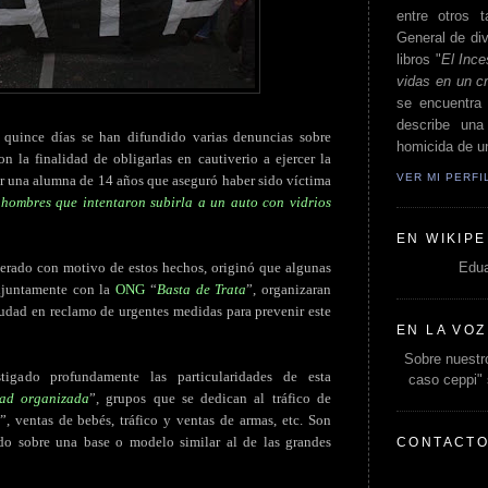
entre otros t
General de div
libros "
El Ince
vidas en un c
se encuentra 
describe un
s quince días se han difundido varias denuncias sobre
homicida de un
n la finalidad de obligarlas en cautiverio a ejercer la
VER MI PERF
por una alumna de 14 años que aseguró haber sido víctima
 hombres que intentaron subirla a un auto con vidrios
EN WIKIPE
Edua
nerado con motivo de estos hechos, originó que algunas
onjuntamente con la
ONG
“
Basta de Trata
”, organizaran
ciudad en reclamo de urgentes medidas para prevenir este
EN LA VOZ
Sobre nuestro
igado profundamente las particularidades de esta
caso ceppi"
dad organizada
”, grupos que se dedican al tráfico de
”, ventas de bebés, tráfico y ventas de armas, etc. Son
do sobre una base o modelo similar al de las grandes
CONTACT