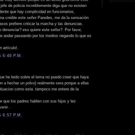
 jefe de policia increiblemente diga que no existen
dente que hay complicidad en funcionarios,
ena creible este señor Paredes, me da la sensación
sos prefiere criticar la marcha y las denuncias.
 denunciar? eso quiere este señor?. Por favor,
de andar paseando por los medios negando lo que es
 artículo!.
 6:48 P.M.
que he leido sobre el tema no puedo creer que haya
n a hechar un polvo) realmente sera porque a ellas
situacion como esta. tampoco me entere de la
que los padres hablen con sus hijos y les
enir .
 6:57 P.M.