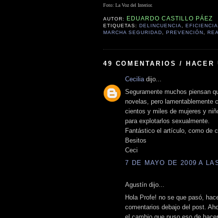
Foto: La Voz del Interior.
EDUARDO CASTILLO PÁEZ
AUTOR:
ETIQUETAS:
DELINCUENCIA
,
EFICIENCIA
MARCHA SEGURIDAD
,
PREVENCIÓN
,
RE
49 COMENTARIOS / HACER
Cecilia
dijo...
Seguramente muchos piensan que 
novelas, pero lamentablemente 
cientos y miles de mujeres y niñ
para explotarlos sexualmente.
Fantástico el artículo, como de 
Besitos
Ceci
7 DE MAYO DE 2009 A LAS
Agustín dijo...
Hola Profe! no se que pasó, hace
comentarios debajo del post. Aho
el cambio que puso eso de hacer