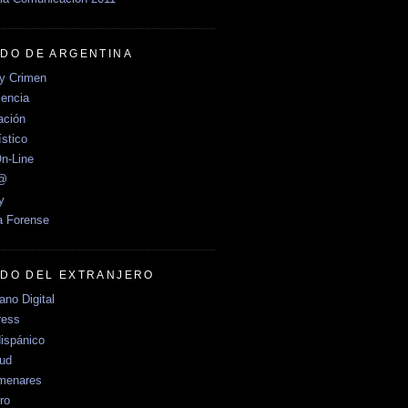
DO DE ARGENTINA
y Crimen
encia
ción
stico
n-Line
e@
y
a Forense
DO DEL EXTRANJERO
no Digital
ress
ispánico
Sud
menares
ro