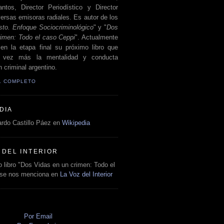
antos, Director Periodístico y Director
ersas emisoras radiales. Es autor de los
sto. Enfoque Sociocriminológico
" y "
Dos
rimen: Todo el caso Ceppi
". Actualmente
en la etapa final su próximo libro que
a vez más la mentalidad y conducta
 criminal argentino.
IL COMPLETO
DIA
rdo Castillo Páez en
Wikipedia
 DEL INTERIOR
 libro "Dos Vidas en un crimen: Todo el
 se nos menciona en
La Voz del Interior
O
Por Email