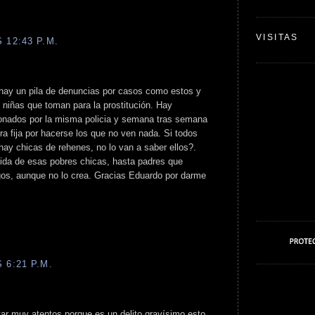
VISITAS
 12:43 P.M.
 hay un pila de denuncias por casos como estos y
 niñas que toman para la prostitución. Hay
onados por la misma policia y semana tras semana
fra fija por hacerse los que no ven nada. Si todos
hay chicas de rehenes, no lo van a saber ellos?.
ida de esas pobres chicas, hasta padres que
os, aunque no lo crea. Gracias Eduardo por darme
 6:21 P.M.
r muy atentos porque es un delito gravísimo esto