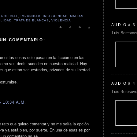
 POLICIAL
,
IMPUNIDAD
,
INSEGURIDAD
,
MAFIAS
,
ALIDAD
,
TRATA DE BLANCAS
,
VIOLENCIA
AUDIO # 3
Luis Beresovs
 UN COMENTARIO:
estas cosas solo pasan en la ficción o en las
como vos decís suceden en nuestra realidad. Hay
os que estan secuestrados, privados de su libertad
costumbre.
AUDIO # 4
Luis Beresovs
 10:34 A.M.
 rato que quiero comentar y no me salía la opción
ra ya está bien, por suerte. En una de esas es por
 un comentario no sé.