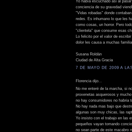
Yo había escuchado asi al pasar 
conciencia de su gravedad viend
"Vidas robadas" donde contaban 
redes. Es inhumano lo que les ha
como cosas, un horror. Pero tod
"clientela" que consume esas ch
Lo felicito por el valor de escrib
dolor les causa a muchas familia
Susana Roldán
Ciudad de Alta Gracia
7 DE MAYO DE 2009 A LAS
Florencia dijo...
No me enteré de la marcha, si n
proxenetas asquerosos y mucho p
no hay consumidores no habria t
No hay nada mas bajo que destrui
algunas son muy chicas, las rap
Yo insisto con el trabajo en las 
pequeños vayan tomando concien
no sean parte de este macabro 