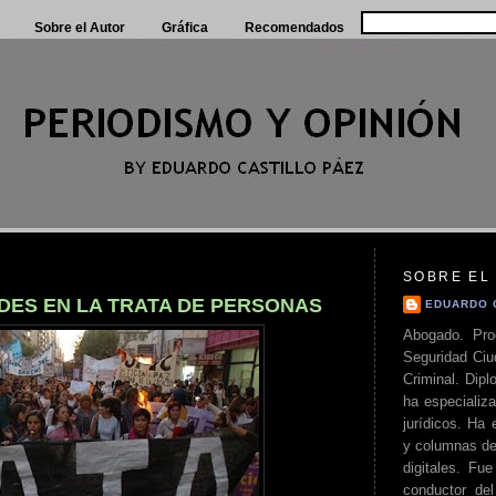
Sobre el Autor
Gráfica
Recomendados
SOBRE EL
ADES EN LA TRATA DE PERSONAS
EDUARDO 
Abogado. Pro
Seguridad Ciu
Criminal. Di
ha especializa
jurídicos. Ha 
y columnas de
digitales. Fue
conductor del 