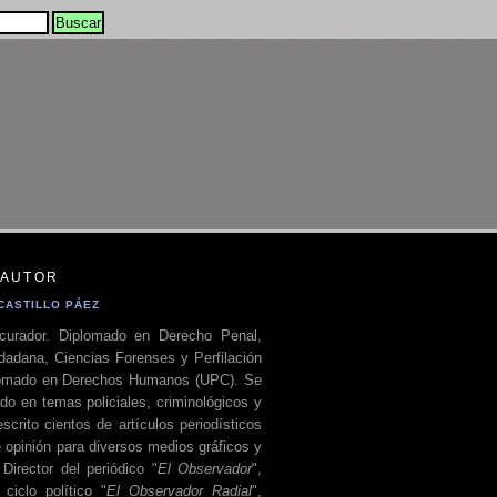
 AUTOR
CASTILLO PÁEZ
curador. Diplomado en Derecho Penal,
dadana, Ciencias Forenses y Perfilación
plomado en Derechos Humanos (UPC). Se
do en temas policiales, criminológicos y
escrito cientos de artículos periodísticos
 opinión para diversos medios gráficos y
 Director del periódico "
El Observador
",
ciclo político "
El Observador Radial
",