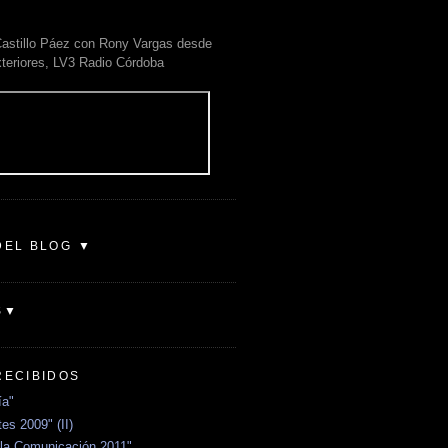
astillo Páez con Rony Vargas desde
xteriores, LV3 Radio Córdoba
DEL BLOG ▼
S▼
RECIBIDOS
ía"
es 2009" (II)
la Comunicación 2011"