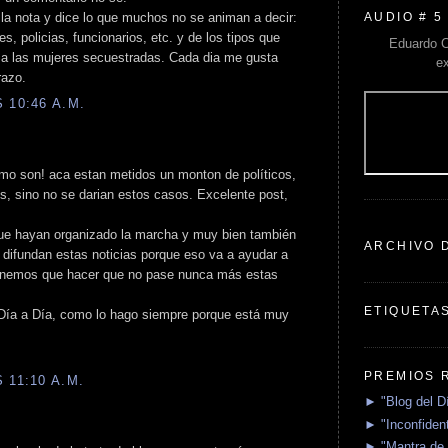
AUDIO # 5
e la nota y dice lo que muchos no se animan a decir:
, policias, funcionarios, etc. y de los tipos que
Eduardo C
 a las mujeres secuestradas. Cada dia me gusta
e
razo.
 10:46 A.M.
omo son! aca estan metidos un monton de políticos,
es, sino no se darian estos casos. Excelente post,
ue hayan organizado la marcha y muy bien también
ARCHIVO 
difundan estas noticias porque eso va a ayudar a
 tenemos que hacer que no pase nunca más estas
ETIQUETA
Día a Día, como lo hago siempre porque está muy
PREMIOS 
 11:10 A.M.
► "Blog del D
► "Inconfident
► "Mantra de 