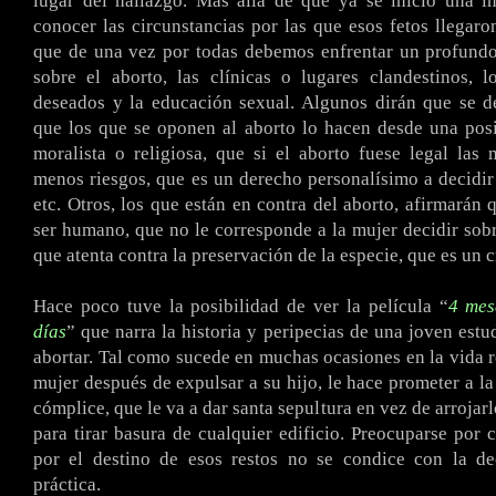
lugar del hallazgo. Más allá de que ya se inició una i
conocer las circunstancias por las que esos fetos llegaron
que de una vez por todas debemos enfrentar un profundo
sobre el aborto, las clínicas o lugares clandestinos, 
deseados y la educación sexual. Algunos dirán que se d
que los que se oponen al aborto lo hacen desde una posi
moralista o religiosa, que si el aborto fuese legal las 
menos riesgos, que es un derecho personalísimo a decidir
etc. Otros, los que están en contra del aborto, afirmarán 
ser humano, que no le corresponde a la mujer decidir sobr
que atenta contra la preservación de la especie, que es un c
Hace poco tuve la posibilidad de ver la película “
4 mes
días
” que narra la historia y peripecias de una joven estu
abortar. Tal como sucede en muchas ocasiones en la vida re
mujer después de expulsar a su hijo, le hace prometer a la
cómplice, que le va a dar santa sepultura en vez de arrojar
para tirar basura de cualquier edificio. Preocuparse por 
por el destino de esos restos no se condice con la de
práctica.