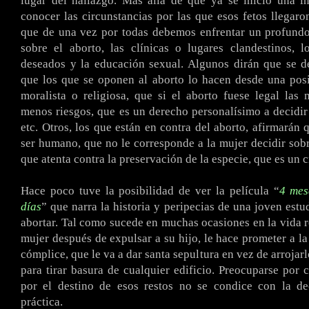
lugar del hallazgo. Más allá de que ya se inició una i
conocer las circunstancias por las que esos fetos llegaron
que de una vez por todas debemos enfrentar un profundo
sobre el aborto, las clínicas o lugares clandestinos, 
deseados y la educación sexual. Algunos dirán que se d
que los que se oponen al aborto lo hacen desde una posi
moralista o religiosa, que si el aborto fuese legal las 
menos riesgos, que es un derecho personalísimo a decidir
etc. Otros, los que están en contra del aborto, afirmarán 
ser humano, que no le corresponde a la mujer decidir sobr
que atenta contra la preservación de la especie, que es un c
Hace poco tuve la posibilidad de ver la película “
4 mes
días
” que narra la historia y peripecias de una joven estu
abortar. Tal como sucede en muchas ocasiones en la vida re
mujer después de expulsar a su hijo, le hace prometer a la
cómplice, que le va a dar santa sepultura en vez de arrojar
para tirar basura de cualquier edificio. Preocuparse por 
por el destino de esos restos no se condice con la de
práctica.