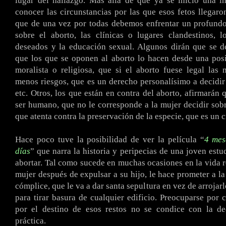
lugar del hallazgo. Más allá de que ya se inició una i
conocer las circunstancias por las que esos fetos llegaron
que de una vez por todas debemos enfrentar un profundo
sobre el aborto, las clínicas o lugares clandestinos, 
deseados y la educación sexual. Algunos dirán que se d
que los que se oponen al aborto lo hacen desde una posi
moralista o religiosa, que si el aborto fuese legal las 
menos riesgos, que es un derecho personalísimo a decidir
etc. Otros, los que están en contra del aborto, afirmarán 
ser humano, que no le corresponde a la mujer decidir sobr
que atenta contra la preservación de la especie, que es un c
Hace poco tuve la posibilidad de ver la película “
4 mes
días
” que narra la historia y peripecias de una joven estu
abortar. Tal como sucede en muchas ocasiones en la vida re
mujer después de expulsar a su hijo, le hace prometer a la
cómplice, que le va a dar santa sepultura en vez de arrojar
para tirar basura de cualquier edificio. Preocuparse por 
por el destino de esos restos no se condice con la de
práctica.