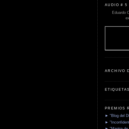
AUDIO # 5
Eduardo C
e
ARCHIVO 
ETIQUETA
PREMIOS 
► "Blog del D
► "Inconfident
► "Mantra de 