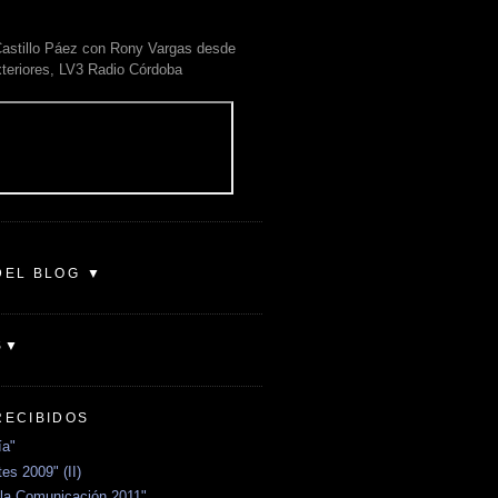
astillo Páez con Rony Vargas desde
xteriores, LV3 Radio Córdoba
DEL BLOG ▼
S▼
RECIBIDOS
ía"
es 2009" (II)
la Comunicación 2011"