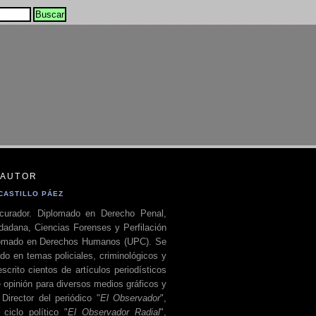
 AUTOR
CASTILLO PÁEZ
curador. Diplomado en Derecho Penal,
dadana, Ciencias Forenses y Perfilación
plomado en Derechos Humanos (UPC). Se
do en temas policiales, criminológicos y
escrito cientos de artículos periodísticos
 opinión para diversos medios gráficos y
 Director del periódico "
El Observador
",
ciclo político "
El Observador Radial
",