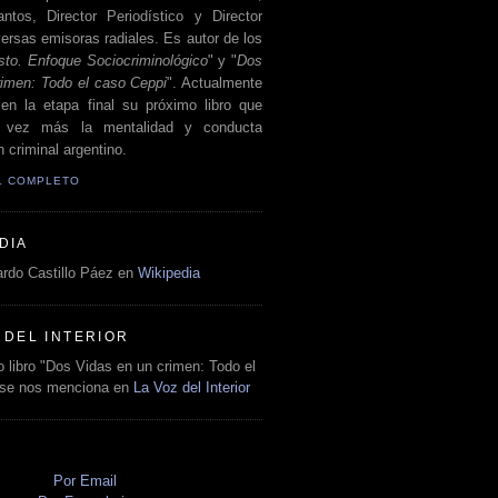
antos, Director Periodístico y Director
ersas emisoras radiales. Es autor de los
sto. Enfoque Sociocriminológico
" y "
Dos
rimen: Todo el caso Ceppi
". Actualmente
en la etapa final su próximo libro que
a vez más la mentalidad y conducta
 criminal argentino.
IL COMPLETO
DIA
rdo Castillo Páez en
Wikipedia
 DEL INTERIOR
 libro "Dos Vidas en un crimen: Todo el
 se nos menciona en
La Voz del Interior
O
Por Email