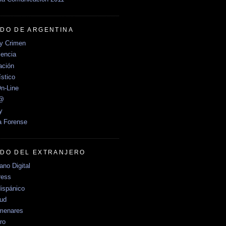
DO DE ARGENTINA
y Crimen
encia
ción
stico
n-Line
e@
y
a Forense
DO DEL EXTRANJERO
no Digital
ress
ispánico
Sud
menares
ro