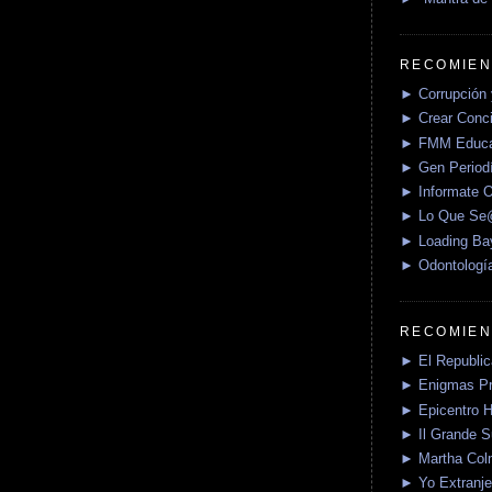
RECOMIEN
► Corrupción 
► Crear Conci
► FMM Educa
► Gen Periodí
► Informate O
► Lo Que S
► Loading Ba
► Odontologí
RECOMIEN
► El Republica
► Enigmas P
► Epicentro H
► Il Grande 
► Martha Col
► Yo Extranje