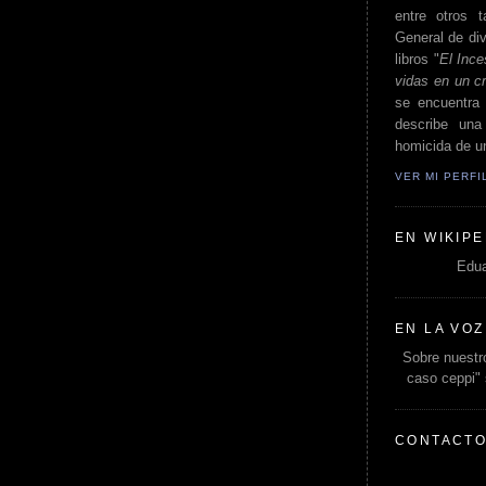
entre otros t
General de div
libros "
El Ince
vidas en un c
se encuentra 
describe un
homicida de un
VER MI PERF
EN WIKIPE
Edua
EN LA VOZ
Sobre nuestro
caso ceppi"
CONTACT