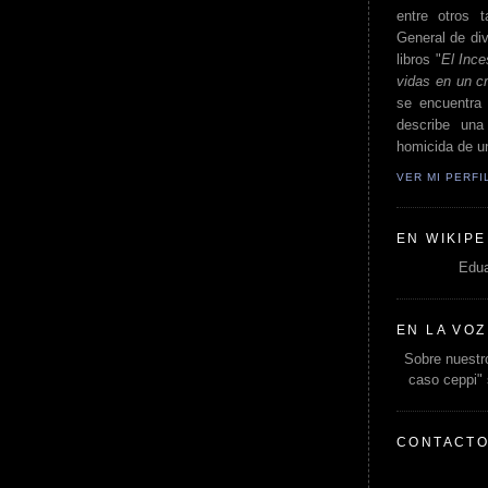
entre otros t
General de div
libros "
El Ince
vidas en un c
se encuentra 
describe un
homicida de un
VER MI PERF
EN WIKIPE
Edua
EN LA VOZ
Sobre nuestro
caso ceppi"
CONTACT