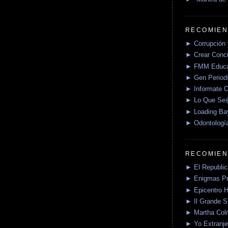
RECOMIEN
► Corrupción 
► Crear Conci
► FMM Educa
► Gen Periodí
► Informate O
► Lo Que S
► Loading Ba
► Odontologí
RECOMIEN
► El Republica
► Enigmas P
► Epicentro H
► Il Grande 
► Martha Col
► Yo Extranje