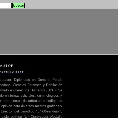
 AUTOR
CASTILLO PÁEZ
curador. Diplomado en Derecho Penal,
dadana, Ciencias Forenses y Perfilación
plomado en Derechos Humanos (UPC). Se
do en temas policiales, criminológicos y
escrito cientos de artículos periodísticos
 opinión para diversos medios gráficos y
 Director del periódico "
El Observador
",
ciclo político "
El Observador Radial
",