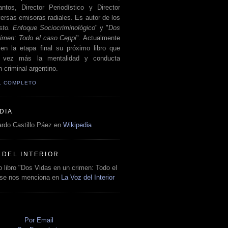
antos, Director Periodístico y Director
ersas emisoras radiales. Es autor de los
sto. Enfoque Sociocriminológico
" y "
Dos
rimen: Todo el caso Ceppi
". Actualmente
en la etapa final su próximo libro que
a vez más la mentalidad y conducta
 criminal argentino.
IL COMPLETO
DIA
rdo Castillo Páez en
Wikipedia
 DEL INTERIOR
 libro "Dos Vidas en un crimen: Todo el
 se nos menciona en
La Voz del Interior
O
Por Email