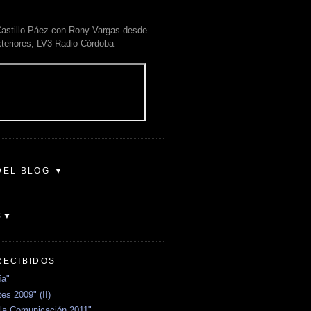
astillo Páez con Rony Vargas desde
xteriores, LV3 Radio Córdoba
DEL BLOG ▼
S▼
RECIBIDOS
ía"
es 2009" (II)
la Comunicación 2011"