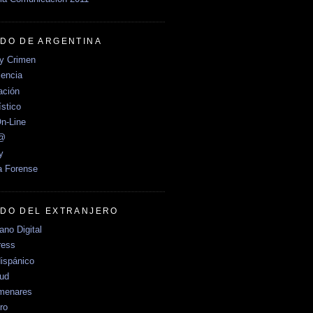
DO DE ARGENTINA
y Crimen
encia
ción
stico
n-Line
e@
y
a Forense
DO DEL EXTRANJERO
no Digital
ress
ispánico
Sud
menares
ro