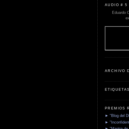
AUDIO # 5
Eduardo C
e
ARCHIVO 
ETIQUETA
PREMIOS 
► "Blog del D
► "Inconfident
► "Mantra de 