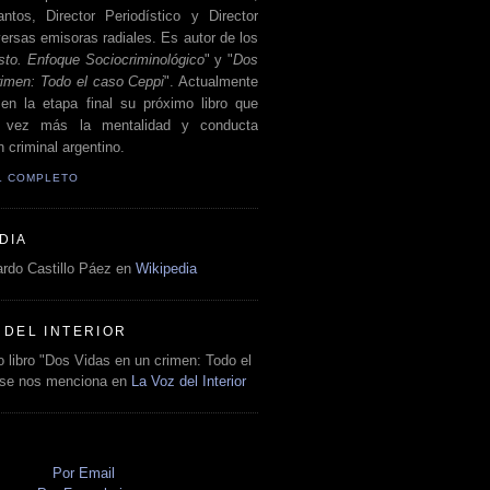
antos, Director Periodístico y Director
ersas emisoras radiales. Es autor de los
sto. Enfoque Sociocriminológico
" y "
Dos
rimen: Todo el caso Ceppi
". Actualmente
en la etapa final su próximo libro que
a vez más la mentalidad y conducta
 criminal argentino.
IL COMPLETO
DIA
rdo Castillo Páez en
Wikipedia
 DEL INTERIOR
 libro "Dos Vidas en un crimen: Todo el
 se nos menciona en
La Voz del Interior
O
Por Email