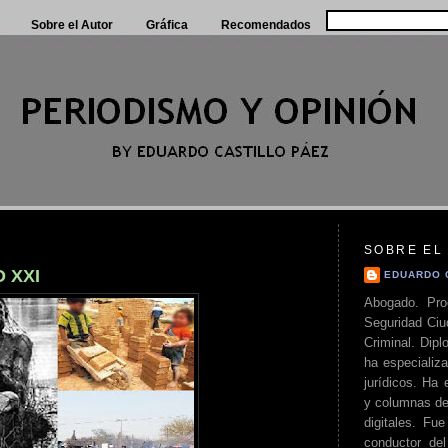
Sobre el Autor
Gráfica
Recomendados
SOBRE EL
 XXI
EDUARDO 
Abogado. Pro
Seguridad Ciu
Criminal. Di
ha especializa
jurídicos. Ha 
y columnas de
digitales. Fue
conductor del 