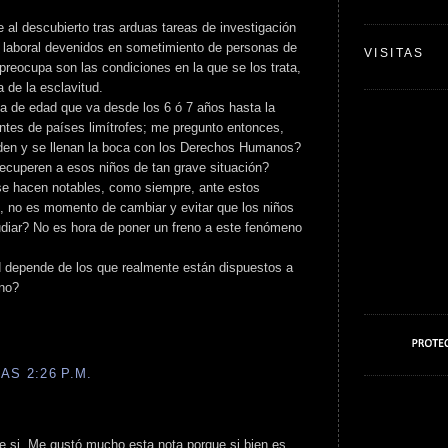
 al descubierto tras arduas tareas de investigación
n laboral devenidos en sometimiento de personas de
VISITAS
preocupa son las condiciones en la que se los trata,
 de la esclavitud.
a de edad que va desde los 6 ó 7 años hasta la
ntes de países limítrofes; me pregunto entonces,
den y se llenan la boca con los Derechos Humanos?
recuperen a esos niños de tan grave situación?
 se hacen notables, como siempre, ante estos
s, no es momento de cambiar y evitar que los niños
udiar? No es hora de poner un freno a este fenómeno
ad depende de los que realmente están dispuestos a
 no?
AS 2:26 P.M.
e si. Me gustó mucho esta nota porque si bien es