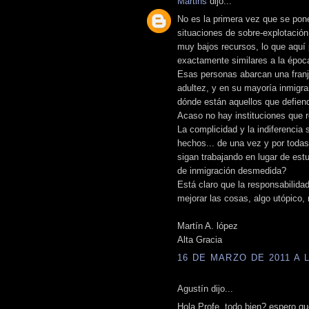
Martins
dijo...
No es la primera vez que se pone
situaciones de sobre-explotació
muy bajos recursos, lo que aquí 
exactamente similares a la época
Esas personas abarcan una franj
adultez, y en su mayoría inmigra
dónde están aquellos que defien
Acaso no hay instituciones que 
La complicidad y la indiferencia
hechos... de una vez y por toda
sigan trabajando en lugar de est
de inmigración desmedida?
Está claro que la responsabilid
mejorar las cosas, algo utópico,
Martín A. lópez
Alta Gracia
16 DE MARZO DE 2011 A L
Agustín dijo...
Hola Profe, todo bien? espero qu