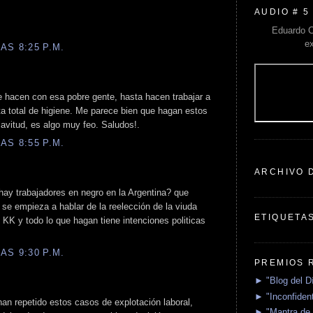
AUDIO # 5
Eduardo C
e
AS 8:25 P.M.
e hacen con esa pobre gente, hasta hacen trabajar a
ta total de higiene. Me parece bien que hagan estos
avitud, es algo muy feo. Saludos!.
AS 8:55 P.M.
ARCHIVO 
hay trabajadores en negro en la Argentina? que
se empieza a hablar de la reelección de la viuda
ETIQUETA
 KK y todo lo que hagan tiene intenciones politicas
AS 9:30 P.M.
PREMIOS 
► "Blog del D
► "Inconfident
 han repetido estos casos de explotación laboral,
► "Mantra de 