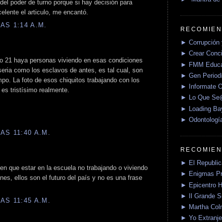
del poder de turno porque si hay decisión para
elente el articulo, me encantó.
AS 1:14 A.M.
RECOMIEN
► Corrupción 
► Crear Conci
lo 21 haya personas viviendo en esas condiciones
► FMM Educa
eria como los esclavos de antes, es tal cual, son
► Gen Periodí
po. La foto de esos chiquitos trabajando con los
► Informate O
 es tristísimo realmente.
► Lo Que S
► Loading Ba
► Odontologí
AS 11:40 A.M.
RECOMIEN
► El Republica
nen que estar en la escuela no trabajando o viviendo
► Enigmas P
es, ellos son el futuro del país y no es una frase
► Epicentro H
► Il Grande 
AS 11:45 A.M.
► Martha Col
► Yo Extranje