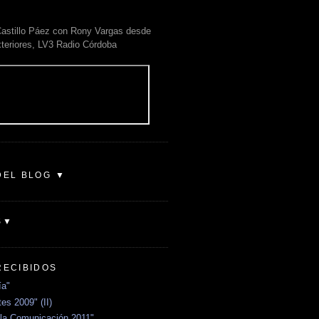
astillo Páez con Rony Vargas desde
xteriores, LV3 Radio Córdoba
DEL BLOG ▼
S▼
RECIBIDOS
ía"
es 2009" (II)
la Comunicación 2011"