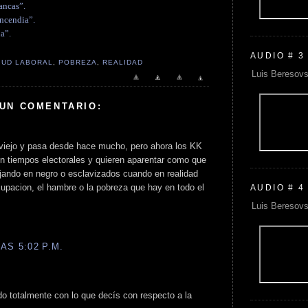
ancas”.
incendia”.
a”.
AUDIO # 3
TUD LABORAL
,
POBREZA
,
REALIDAD
Luis Beresovs
 UN COMENTARIO:
viejo y pasa desde hace mucho, pero ahora los KK
en tiempos electorales y quieren aparentar como que
ajando en negro o esclavizados cuando en realidad
upacion, el hambre o la pobreza que hay en todo el
AUDIO # 4
Luis Beresovs
AS 5:02 P.M.
o totalmente con lo que decís con respecto a la