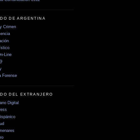
DO DE ARGENTINA
y Crimen
encia
ción
stico
n-Line
e@
y
a Forense
DO DEL EXTRANJERO
no Digital
ress
ispánico
Sud
menares
ro