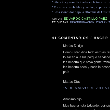
“Silencios y complicidades en la trata de bl
“Mientras ellos hablan y hablan, el país se 
“Los escondidos bajo la alfombra de Cristin
EDUARDO CASTILLO PÁEZ
AUTOR:
ETIQUETAS:
DISCRIMINACIÓN
,
ESCLAVI
41 COMENTARIOS / HACER
Matías D. dijo...
Como usted dice todo esto es re
lo sacan a la luz porque se vien
les importa que haya gente trab
les importa poco y nada la desoc
país.
Matías Díaz
15 DE MARZO DE 2011 A L
Anónimo dijo...
Muy buena nota Eduardo, coincid