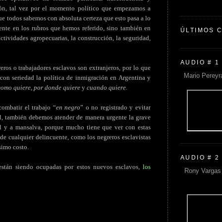
ón, tal vez por el momento político que empezamos a
que todos sabemos con absoluta certeza que esto pasa a lo
ente en los rubros que hemos referido, sino también en
ÚLTIMOS 
actividades agropecuarias, la construcción, la seguridad,
AUDIO # 1
os o trabajadores esclavos son extranjeros, por lo que
Mario Pereyr
con seriedad la política de inmigración en Argentina y
como quiere
,
por donde quiere
y
cuando quiere
.
combatir el trabajo “
en negro
” o no registrado y evitar
ral, también debemos atender de manera urgente la grave
ol y a mansalva, porque mucho tiene que ver con estas
de cualquier delincuente, como los negreros esclavistas
simo costo.
AUDIO # 2
 están siendo ocupadas por estos nuevos esclavos,
los
Rony Vargas 