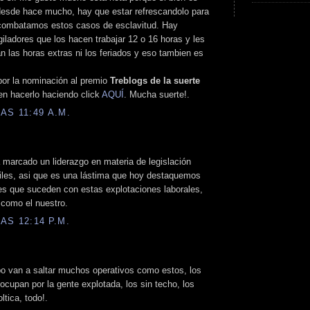
desde hace mucho, hay que estar refrescandolo para
combatamos estos casos de esclavitud. Hay
giladores que los hacen trabajar 12 o 16 horas y les
 las horas extras ni los feriados y eso tambien es
 por la nominación al premio
Treblogs de la suerte
den hacerlo haciendo click
AQUÍ
. Mucha suerte!.
AS 11:49 A.M.
 marcado un liderazgo en materia de legislación
viles, asi que es una lástima que hoy destaquemos
tes que suceden con estas explotaciones laborales,
 como el nuestro.
AS 12:14 P.M.
o van a saltar muchos operativos como estos, los
cupan por la gente explotada, los sin techo, los
ltica, todo!.