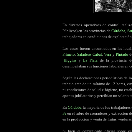
En diversos operativos de control reali
Públicos) en las provincias de
Córdoba
,
Sa
trabajadores en condiciones de explotación 
Los casos fueron encontrados en las loca
Primero
;
Saladero Cabal
,
Vera
y
Pintado
de
´Higgins
y
La Plata
de la provincia 
desempeñaban sus funciones laborales en c
Según las declaraciones periodísticas de l
trabajo eran de un mínimo de 12 horas, viv
ni condiciones de salud e higiene, no esta
aportes jubilatorios y percibían un salario 
En
Córdoba
la mayoría de los trabajadores 
Fe
en el rubro de aserraderos y extracción d
en la producción y venta de frutas, verduras 
Si bien el comunicado oficial sobre es