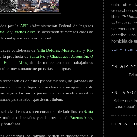
entre otros t
General de div
libros "
El Ince
vidas en un c
zados por la
AFIP
(Administración Federal de Ingresos
se encuentra 
nta Fe
y
Buenos Aires
, se detectaron numerosos casos de
describe un
laboral que rozan la esclavitud.
homicida de un
VER MI PERF
lidades cordobesas de
Villa Dolores
,
Montecristo
y
Río
 la provincia de
Santa Fe
; y
Chacabuco
,
Ascensión
,
O
de
Buenos Aires
, donde un centenar de trabajadores
EN WIKIPE
ondiciones sumamente precarias e indignas.
Edua
os responsables de estos procedimientos, las jornadas de
ían en el mismo lugar con sus familias sin agua potable
EN LA VOZ
ban registrados por lo que no cuentan con obra social ni
mínimo para la labor que desarrollaban.
Sobre nuestro
caso ceppi"
esclavizados estaban en cortaderos de ladrillos, en
Santa
e productos forestales, y en la provincia de
Buenos Aires
,
y hortalizas.
CONTACT
tos operativos ha tomado particular trascendencia y