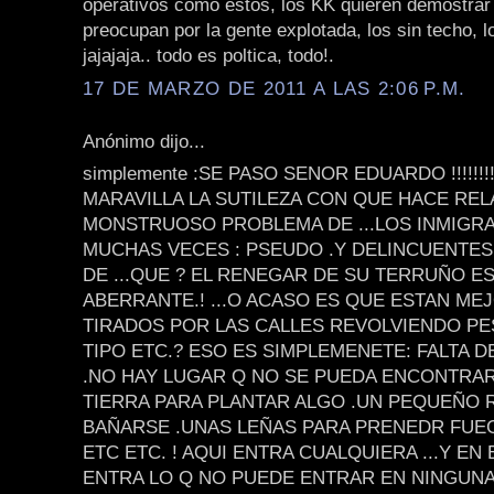
operativos como estos, los KK quieren demostrar
preocupan por la gente explotada, los sin techo, l
jajajaja.. todo es poltica, todo!.
17 DE MARZO DE 2011 A LAS 2:06 P.M.
Anónimo dijo...
simplemente :SE PASO SENOR EDUARDO !!!!!!!!!!
MARAVILLA LA SUTILEZA CON QUE HACE REL
MONSTRUOSO PROBLEMA DE ...LOS INMIGRAN
MUCHAS VECES : PSEUDO .Y DELINCUENTES 
DE ...QUE ? EL RENEGAR DE SU TERRUÑO E
ABERRANTE.! ...O ACASO ES QUE ESTAN MEJO
TIRADOS POR LAS CALLES REVOLVIENDO P
TIPO ETC.? ESO ES SIMPLEMENETE: FALTA D
.NO HAY LUGAR Q NO SE PUEDA ENCONTRA
TIERRA PARA PLANTAR ALGO .UN PEQUEÑO 
BAÑARSE .UNAS LEÑAS PARA PRENEDR FUEG
ETC ETC. ! AQUI ENTRA CUALQUIERA ...Y EN
ENTRA LO Q NO PUEDE ENTRAR EN NINGUNA 