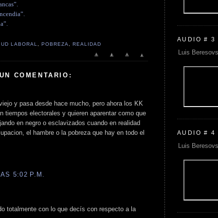
ancas”.
incendia”.
a”.
AUDIO # 3
TUD LABORAL
,
POBREZA
,
REALIDAD
Luis Beresovs
 UN COMENTARIO:
viejo y pasa desde hace mucho, pero ahora los KK
en tiempos electorales y quieren aparentar como que
ajando en negro o esclavizados cuando en realidad
upacion, el hambre o la pobreza que hay en todo el
AUDIO # 4
Luis Beresovs
AS 5:02 P.M.
o totalmente con lo que decís con respecto a la