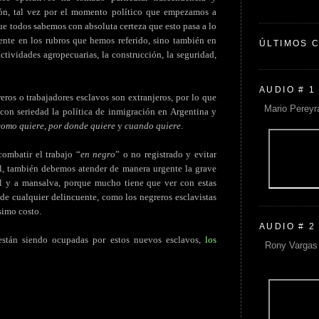
ón, tal vez por el momento político que empezamos a
que todos sabemos con absoluta certeza que esto pasa a lo
ente en los rubros que hemos referido, sino también en
ÚLTIMOS 
actividades agropecuarias, la construcción, la seguridad,
AUDIO # 1
os o trabajadores esclavos son extranjeros, por lo que
Mario Pereyr
con seriedad la política de inmigración en Argentina y
como quiere
,
por donde quiere
y
cuando quiere
.
combatir el trabajo “
en negro
” o no registrado y evitar
ral, también debemos atender de manera urgente la grave
ol y a mansalva, porque mucho tiene que ver con estas
de cualquier delincuente, como los negreros esclavistas
simo costo.
AUDIO # 2
 están siendo ocupadas por estos nuevos esclavos,
los
Rony Vargas 