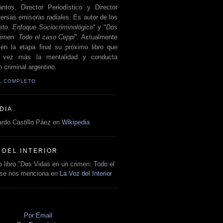
antos, Director Periodístico y Director
ersas emisoras radiales. Es autor de los
sto. Enfoque Sociocriminológico
" y "
Dos
rimen: Todo el caso Ceppi
". Actualmente
en la etapa final su próximo libro que
a vez más la mentalidad y conducta
 criminal argentino.
IL COMPLETO
DIA
rdo Castillo Páez en
Wikipedia
 DEL INTERIOR
 libro "Dos Vidas en un crimen: Todo el
 se nos menciona en
La Voz del Interior
O
Por Email