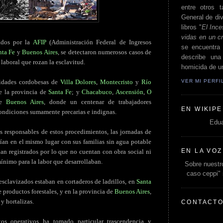
entre otros t
General de div
libros "
El Ince
vidas en un c
zados por la
AFIP
(Administración Federal de Ingresos
se encuentra 
nta Fe
y
Buenos Aires
, se detectaron numerosos casos de
describe un
laboral que rozan la esclavitud.
homicida de un
VER MI PERF
lidades cordobesas de
Villa Dolores
,
Montecristo
y
Río
 la provincia de
Santa Fe
; y
Chacabuco
,
Ascensión
,
O
de
Buenos Aires
, donde un centenar de trabajadores
EN WIKIPE
ondiciones sumamente precarias e indignas.
Edua
os responsables de estos procedimientos, las jornadas de
ían en el mismo lugar con sus familias sin agua potable
EN LA VOZ
ban registrados por lo que no cuentan con obra social ni
mínimo para la labor que desarrollaban.
Sobre nuestro
caso ceppi"
esclavizados estaban en cortaderos de ladrillos, en
Santa
e productos forestales, y en la provincia de
Buenos Aires
,
y hortalizas.
CONTACT
tos operativos ha tomado particular trascendencia y