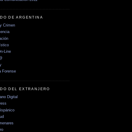
DO DE ARGENTINA
y Crimen
encia
ción
stico
n-Line
e@
y
a Forense
DO DEL EXTRANJERO
no Digital
ress
ispánico
Sud
menares
ro