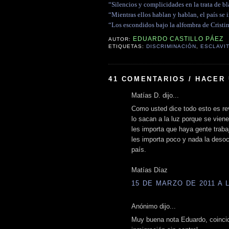
“Silencios y complicidades en la trata de bl
“Mientras ellos hablan y hablan, el país se 
“Los escondidos bajo la alfombra de Cristin
EDUARDO CASTILLO PÁEZ
AUTOR:
ETIQUETAS:
DISCRIMINACIÓN
,
ESCLAVI
41 COMENTARIOS / HACER
Matías D. dijo...
Como usted dice todo esto es re
lo sacan a la luz porque se vien
les importa que haya gente trab
les importa poco y nada la desoc
país.
Matías Díaz
15 DE MARZO DE 2011 A L
Anónimo dijo...
Muy buena nota Eduardo, coincid