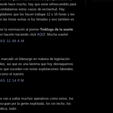
desde hace mucho, hay que estar refrescandolo para
combatamos estos casos de esclavitud. Hay
giladores que los hacen trabajar 12 o 16 horas y les
 las horas extras ni los feriados y eso tambien es
 por la nominación al premio
Treblogs de la suerte
den hacerlo haciendo click
AQUÍ
. Mucha suerte!.
AS 11:49 A.M.
 marcado un liderazgo en materia de legislación
viles, asi que es una lástima que hoy destaquemos
tes que suceden con estas explotaciones laborales,
 como el nuestro.
AS 12:14 P.M.
o van a saltar muchos operativos como estos, los
cupan por la gente explotada, los sin techo, los
ltica, todo!.