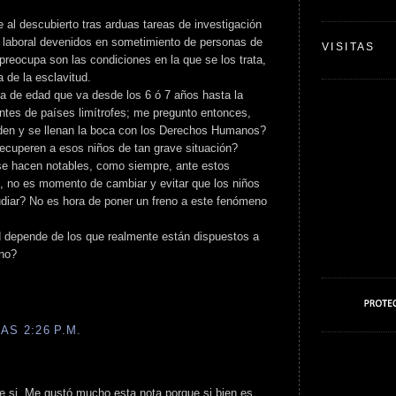
 al descubierto tras arduas tareas de investigación
n laboral devenidos en sometimiento de personas de
VISITAS
preocupa son las condiciones en la que se los trata,
 de la esclavitud.
a de edad que va desde los 6 ó 7 años hasta la
ntes de países limítrofes; me pregunto entonces,
den y se llenan la boca con los Derechos Humanos?
recuperen a esos niños de tan grave situación?
 se hacen notables, como siempre, ante estos
s, no es momento de cambiar y evitar que los niños
udiar? No es hora de poner un freno a este fenómeno
ad depende de los que realmente están dispuestos a
 no?
AS 2:26 P.M.
e si. Me gustó mucho esta nota porque si bien es