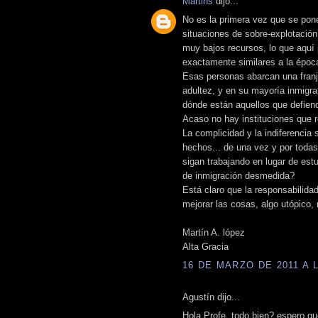
Martins
dijo...
No es la primera vez que se pone
situaciones de sobre-explotació
muy bajos recursos, lo que aquí 
exactamente similares a la época
Esas personas abarcan una franj
adultez, y en su mayoría inmigra
dónde están aquellos que defien
Acaso no hay instituciones que 
La complicidad y la indiferencia
hechos... de una vez y por toda
sigan trabajando en lugar de est
de inmigración desmedida?
Está claro que la responsabilid
mejorar las cosas, algo utópico,
Martín A. lópez
Alta Gracia
16 DE MARZO DE 2011 A L
Agustín dijo...
Hola Profe, todo bien? espero qu