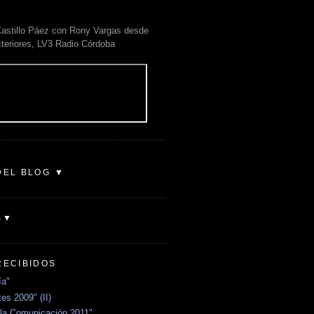
astillo Páez con Rony Vargas desde
xteriores, LV3 Radio Córdoba
DEL BLOG ▼
S▼
RECIBIDOS
ía"
es 2009" (II)
la Comunicación 2011"