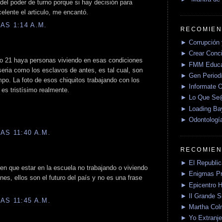
del poder de turno porque si hay decisión para
elente el articulo, me encantó.
AS 1:14 A.M.
RECOMIEN
► Corrupción 
► Crear Conci
lo 21 haya personas viviendo en esas condiciones
► FMM Educa
eria como los esclavos de antes, es tal cual, son
► Gen Periodí
po. La foto de esos chiquitos trabajando con los
► Informate O
 es tristísimo realmente.
► Lo Que S
► Loading Ba
► Odontologí
AS 11:40 A.M.
RECOMIEN
► El Republica
nen que estar en la escuela no trabajando o viviendo
► Enigmas P
es, ellos son el futuro del país y no es una frase
► Epicentro H
► Il Grande 
AS 11:45 A.M.
► Martha Col
► Yo Extranje