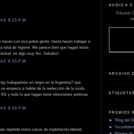
AUDIO # 5
Eduardo C
e
AS 8:25 P.M.
e hacen con esa pobre gente, hasta hacen trabajar a
ta total de higiene. Me parece bien que hagan estos
avitud, es algo muy feo. Saludos!.
AS 8:55 P.M.
ARCHIVO 
hay trabajadores en negro en la Argentina? que
se empieza a hablar de la reelección de la viuda
ETIQUETA
 KK y todo lo que hagan tiene intenciones politicas
AS 9:30 P.M.
PREMIOS 
► "Blog del D
► "Inconfident
 han repetido estos casos de explotación laboral,
► "Mantra de 