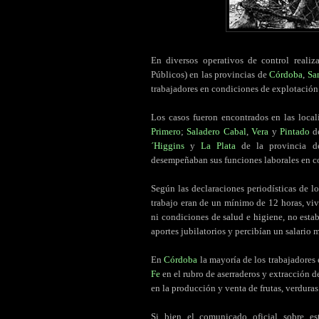
En diversos operativos de control reali
Públicos) en las provincias de
Córdoba
,
Sa
trabajadores en condiciones de explotación 
Los casos fueron encontrados en las loca
Primero
;
Saladero Cabal
,
Vera
y
Pintado
de
´Higgins
y
La Plata
de la provincia 
desempeñaban sus funciones laborales en c
Según las declaraciones periodísticas de l
trabajo eran de un mínimo de 12 horas, viv
ni condiciones de salud e higiene, no esta
aportes jubilatorios y percibían un salario 
En
Córdoba
la mayoría de los trabajadores 
Fe
en el rubro de aserraderos y extracción d
en la producción y venta de frutas, verduras 
Si bien el comunicado oficial sobre es