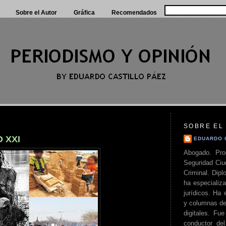
Sobre el Autor
Gráfica
Recomendados
SOBRE EL
 XXI
EDUARDO 
Abogado. Pro
Seguridad Ciu
Criminal. Di
ha especializa
jurídicos. Ha 
y columnas de
digitales. Fue
conductor del 