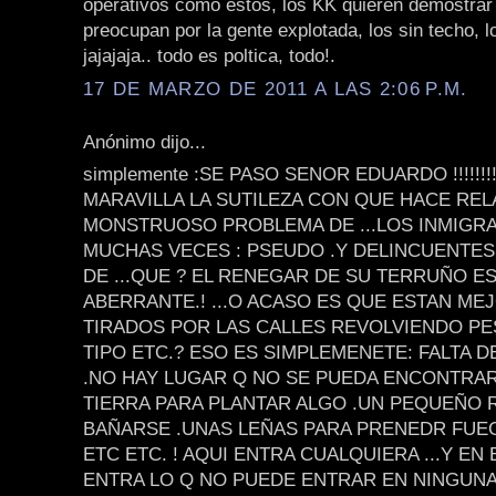
operativos como estos, los KK quieren demostrar
preocupan por la gente explotada, los sin techo, l
jajajaja.. todo es poltica, todo!.
17 DE MARZO DE 2011 A LAS 2:06 P.M.
Anónimo dijo...
simplemente :SE PASO SENOR EDUARDO !!!!!!!!!!
MARAVILLA LA SUTILEZA CON QUE HACE REL
MONSTRUOSO PROBLEMA DE ...LOS INMIGRAN
MUCHAS VECES : PSEUDO .Y DELINCUENTES 
DE ...QUE ? EL RENEGAR DE SU TERRUÑO E
ABERRANTE.! ...O ACASO ES QUE ESTAN MEJO
TIRADOS POR LAS CALLES REVOLVIENDO P
TIPO ETC.? ESO ES SIMPLEMENETE: FALTA D
.NO HAY LUGAR Q NO SE PUEDA ENCONTRA
TIERRA PARA PLANTAR ALGO .UN PEQUEÑO 
BAÑARSE .UNAS LEÑAS PARA PRENEDR FUEG
ETC ETC. ! AQUI ENTRA CUALQUIERA ...Y EN
ENTRA LO Q NO PUEDE ENTRAR EN NINGUNA 