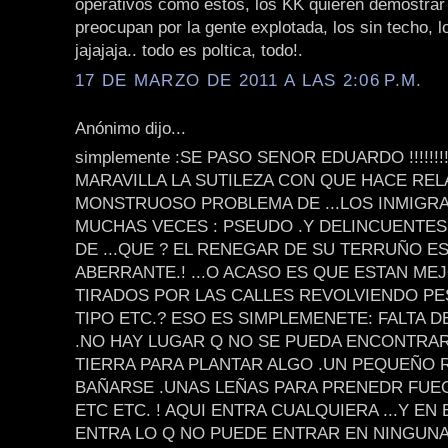
operativos como estos, los KK quieren demostrar
preocupan por la gente explotada, los sin techo, l
jajajaja.. todo es poltica, todo!.
17 DE MARZO DE 2011 A LAS 2:06 P.M.
Anónimo dijo...
simplemente :SE PASO SENOR EDUARDO !!!!!!!!!!
MARAVILLA LA SUTILEZA CON QUE HACE REL
MONSTRUOSO PROBLEMA DE ...LOS INMIGRAN
MUCHAS VECES : PSEUDO .Y DELINCUENTES 
DE ...QUE ? EL RENEGAR DE SU TERRUÑO E
ABERRANTE.! ...O ACASO ES QUE ESTAN MEJO
TIRADOS POR LAS CALLES REVOLVIENDO P
TIPO ETC.? ESO ES SIMPLEMENETE: FALTA D
.NO HAY LUGAR Q NO SE PUEDA ENCONTRA
TIERRA PARA PLANTAR ALGO .UN PEQUEÑO 
BAÑARSE .UNAS LEÑAS PARA PRENEDR FUEG
ETC ETC. ! AQUI ENTRA CUALQUIERA ...Y EN
ENTRA LO Q NO PUEDE ENTRAR EN NINGUNA 