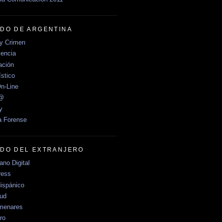
DO DE ARGENTINA
y Crimen
encia
ción
stico
n-Line
e@
y
a Forense
DO DEL EXTRANJERO
no Digital
ress
ispánico
Sud
menares
ro