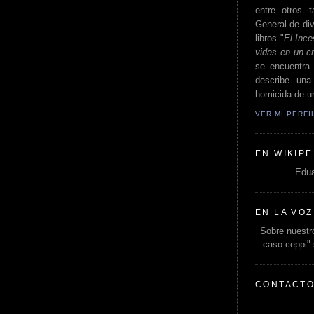
entre otros t
General de div
libros "
El Ince
vidas en un c
se encuentra 
describe un
homicida de un
VER MI PERF
EN WIKIPE
Edua
EN LA VOZ
Sobre nuestro
caso ceppi"
CONTACT