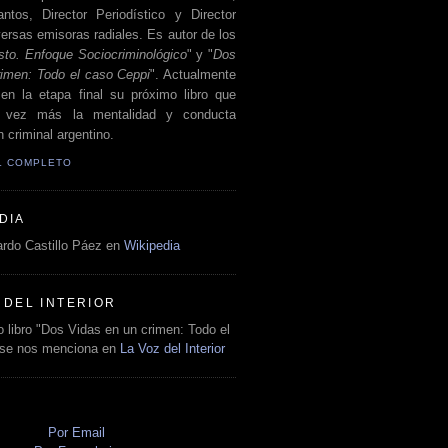
antos, Director Periodístico y Director
ersas emisoras radiales. Es autor de los
sto. Enfoque Sociocriminológico
" y "
Dos
rimen: Todo el caso Ceppi
". Actualmente
en la etapa final su próximo libro que
a vez más la mentalidad y conducta
 criminal argentino.
IL COMPLETO
DIA
rdo Castillo Páez en
Wikipedia
 DEL INTERIOR
 libro "Dos Vidas en un crimen: Todo el
 se nos menciona en
La Voz del Interior
O
Por Email