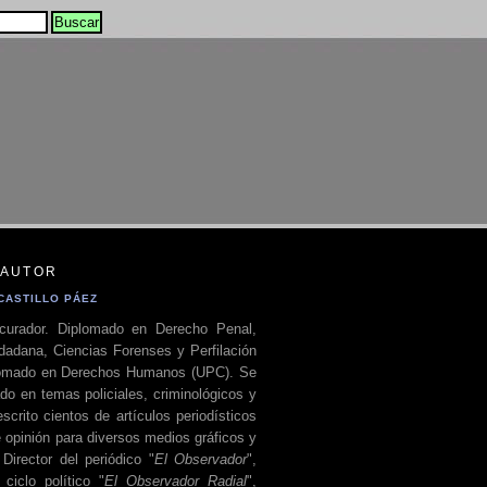
 AUTOR
CASTILLO PÁEZ
curador. Diplomado en Derecho Penal,
dadana, Ciencias Forenses y Perfilación
plomado en Derechos Humanos (UPC). Se
do en temas policiales, criminológicos y
escrito cientos de artículos periodísticos
 opinión para diversos medios gráficos y
 Director del periódico "
El Observador
",
ciclo político "
El Observador Radial
",