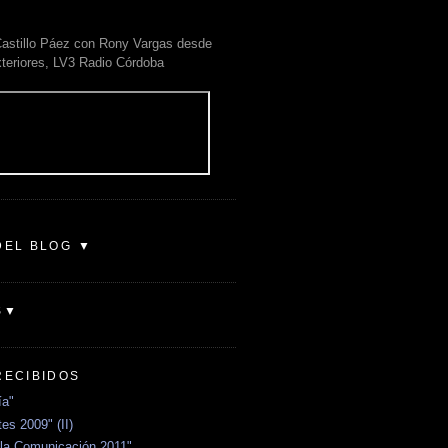
astillo Páez con Rony Vargas desde
xteriores, LV3 Radio Córdoba
DEL BLOG ▼
S▼
RECIBIDOS
ía"
es 2009" (II)
la Comunicación 2011"