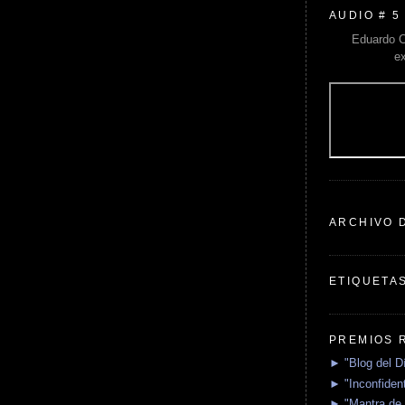
AUDIO # 5
Eduardo C
e
ARCHIVO 
ETIQUETA
PREMIOS 
► "Blog del D
► "Inconfident
► "Mantra de 