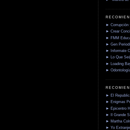
RECOMIEN
► Corrupción 
► Crear Conci
► FMM Educa
► Gen Periodí
► Informate O
► Lo Que S
► Loading Ba
► Odontologí
RECOMIEN
► El Republica
► Enigmas P
► Epicentro H
► Il Grande 
► Martha Col
► Yo Extranje