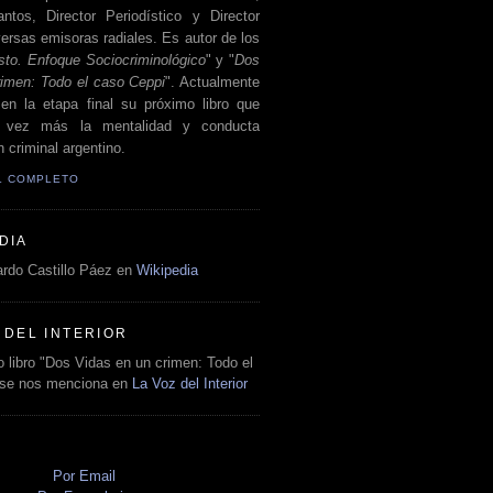
antos, Director Periodístico y Director
ersas emisoras radiales. Es autor de los
sto. Enfoque Sociocriminológico
" y "
Dos
rimen: Todo el caso Ceppi
". Actualmente
en la etapa final su próximo libro que
a vez más la mentalidad y conducta
 criminal argentino.
IL COMPLETO
DIA
rdo Castillo Páez en
Wikipedia
 DEL INTERIOR
 libro "Dos Vidas en un crimen: Todo el
 se nos menciona en
La Voz del Interior
O
Por Email