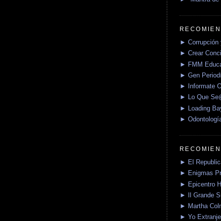
RECOMIEN
► Corrupción 
► Crear Conci
► FMM Educa
► Gen Periodí
► Informate O
► Lo Que S
► Loading Ba
► Odontologí
RECOMIEN
► El Republica
► Enigmas P
► Epicentro H
► Il Grande 
► Martha Col
► Yo Extranje