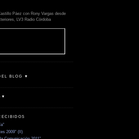
astillo Páez con Rony Vargas desde
xteriores, LV3 Radio Córdoba
DEL BLOG ▼
S▼
RECIBIDOS
ía"
es 2009" (II)
la Comunicación 2011"