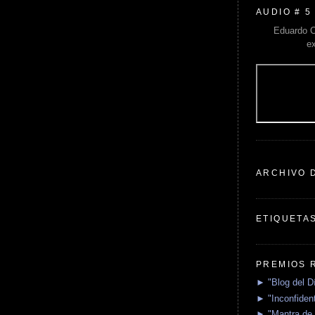
AUDIO # 5
Eduardo C
e
ARCHIVO 
ETIQUETA
PREMIOS 
► "Blog del D
► "Inconfident
► "Mantra de 