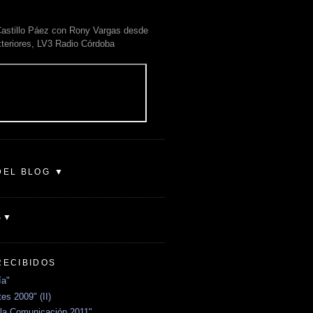
astillo Páez con Rony Vargas desde
xteriores, LV3 Radio Córdoba
DEL BLOG ▼
S▼
RECIBIDOS
ía"
es 2009" (II)
la Comunicación 2011"