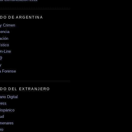
DO DE ARGENTINA
y Crimen
encia
ción
stico
n-Line
e@
y
a Forense
DO DEL EXTRANJERO
no Digital
ress
ispánico
Sud
menares
ro