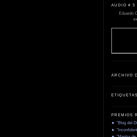
AUDIO # 5
Eduardo C
e
ARCHIVO 
ETIQUETA
PREMIOS 
► "Blog del D
► "Inconfident
► "Mantra de 