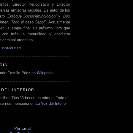
antos, Director Periodístico y Director
ersas emisoras radiales. Es autor de los
sto. Enfoque Sociocriminológico
" y "
Dos
rimen: Todo el caso Ceppi
". Actualmente
en la etapa final su próximo libro que
a vez más la mentalidad y conducta
 criminal argentino.
IL COMPLETO
DIA
rdo Castillo Páez en
Wikipedia
 DEL INTERIOR
 libro "Dos Vidas en un crimen: Todo el
 se nos menciona en
La Voz del Interior
O
Por Email