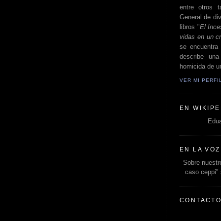
entre otros t
General de div
libros "
El Ince
vidas en un c
se encuentra 
describe un
homicida de un
VER MI PERF
EN WIKIPE
Edua
EN LA VOZ
Sobre nuestro
caso ceppi"
CONTACT