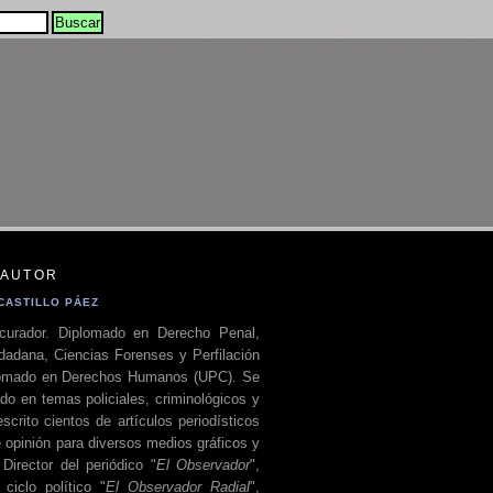
 AUTOR
CASTILLO PÁEZ
curador. Diplomado en Derecho Penal,
dadana, Ciencias Forenses y Perfilación
plomado en Derechos Humanos (UPC). Se
do en temas policiales, criminológicos y
escrito cientos de artículos periodísticos
 opinión para diversos medios gráficos y
 Director del periódico "
El Observador
",
ciclo político "
El Observador Radial
",