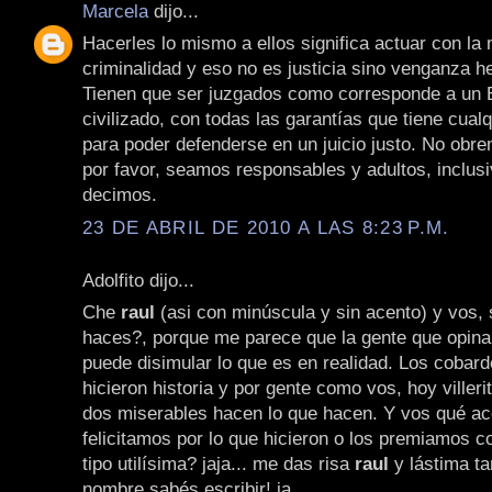
Marcela
dijo...
Hacerles lo mismo a ellos significa actuar con la
criminalidad y eso no es justicia sino venganza h
Tienen que ser juzgados como corresponde a un 
civilizado, con todas las garantías que tiene cualq
para poder defenderse en un juicio justo. No obr
por favor, seamos responsables y adultos, inclusi
decimos.
23 DE ABRIL DE 2010 A LAS 8:23 P.M.
Adolfito dijo...
Che
raul
(asi con minúscula y sin acento) y vos, 
haces?, porque me parece que la gente que opin
puede disimular lo que es en realidad. Los cobar
hicieron historia y por gente como vos, hoy viller
dos miserables hacen lo que hacen. Y vos qué ac
felicitamos por lo que hicieron o los premiamos c
tipo utilísima? jaja... me das risa
raul
y lástima ta
nombre sabés escribir! ja.