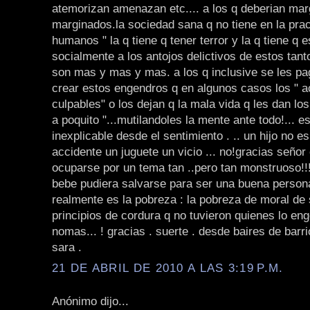
atemorizan amenazan etc.... a los q deberian mar
marginados.la sociedad sana q no tiene en la prac
humanos " la q tiene q tener terror y la q tiene q 
socialmente a los antojos delictivos de estos tant
son mas y mas y mas. a los q inclusive se les pa
crear estos engendros q en algunos casos los " 
culpables" o los dejan q la mala vida q les dan los
a poquito "...mutilandoles la mente ante todo!... e
inexplicable desde el sentimiento . .. un hijo no e
accidente un juguete un vicio ... no!gracias señor 
ocuparse por un tema tan ..pero tan monstruoso!!!!
bebe pudiera salvarse para ser una buena persona 
realmente es la pobreza : la pobreza de moral de
principios de cordura q no tuvieron quienes lo eng
nomas... ! gracias . suerte . desde baires de barri
sara .
21 DE ABRIL DE 2010 A LAS 3:19 P.M.
Anónimo dijo...