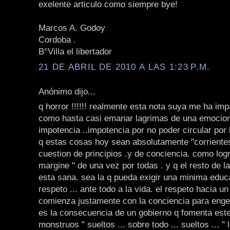
exelente articulo como siempre bye!
Marcos A. Godoy
Cordoba .
B°Villa el libertador
21 DE ABRIL DE 2010 A LAS 1:23 P.M.
Anónimo dijo...
q horror !!!!!! realmente esta nota suya me ha im
como hasta casi emanar lagrimas de una emocion
impotencia ..impotencia por no poder circular por 
q estas cosas hoy sean absolutamente "corrientes
cuestion de principios .y de conciencia. como logr
margine " de una vez por todas . y q el resto de l
esta sana. sea la q pueda exigir una minima educ
respeto ... ante todo a la vida. el respeto hacia un 
comienza justamente con la conciencia para engen
es la consecuencia de un gobierno q fomenta este 
monstruos " sueltos ... sobre todo ... sueltos ... "