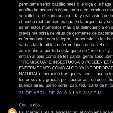
permitame señor castillo paez q le diga o le haga 
adolfito ha hecho un comentario q en terminos mu
sencillos a reflejado una exacta y real vision de 
el hecho real tambien es que en la argentina y so
es en estos momentos mas q la delincuencia en si
gravisima bolsa de virus de germenes de bacteria
enfermedades com la lepra la tuberculosis las hepa
sarnas las temibles enfermedades de la piel etc .
aqui y ahora .por toda esta gente de " mierda " y .
entran al pais como se les canta .gente absoluta
"PROMISCUA" E INSESTUOSA Q POSEEN EST
ENFERMEDAES COMO ALGO YA INCORPORADO
NATURAL generacion tras generacion ! ..bueno lo f
lector suyo. y gracias por aportar asi. su decir .
buenos aires. barrio norte .cap. fed. .carla de hilto
21 DE ABRIL DE 2010 A LAS 3:32 P.M.
Cecilia
dijo...
Es acertadisima tu apreciación, el problema aca e