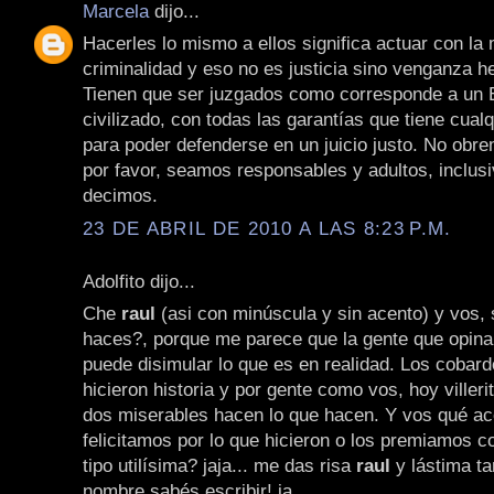
Marcela
dijo...
Hacerles lo mismo a ellos significa actuar con la
criminalidad y eso no es justicia sino venganza h
Tienen que ser juzgados como corresponde a un 
civilizado, con todas las garantías que tiene cualq
para poder defenderse en un juicio justo. No obr
por favor, seamos responsables y adultos, inclusi
decimos.
23 DE ABRIL DE 2010 A LAS 8:23 P.M.
Adolfito dijo...
Che
raul
(asi con minúscula y sin acento) y vos, 
haces?, porque me parece que la gente que opin
puede disimular lo que es en realidad. Los cobar
hicieron historia y por gente como vos, hoy viller
dos miserables hacen lo que hacen. Y vos qué ac
felicitamos por lo que hicieron o los premiamos c
tipo utilísima? jaja... me das risa
raul
y lástima ta
nombre sabés escribir! ja.