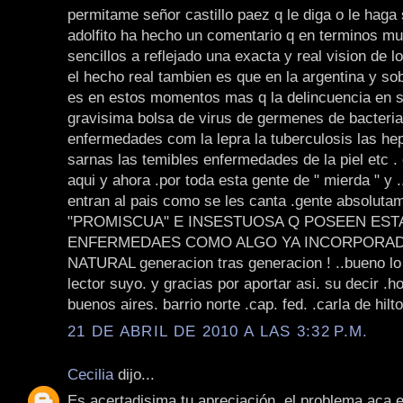
permitame señor castillo paez q le diga o le haga 
adolfito ha hecho un comentario q en terminos mu
sencillos a reflejado una exacta y real vision de 
el hecho real tambien es que en la argentina y so
es en estos momentos mas q la delincuencia en si
gravisima bolsa de virus de germenes de bacteria
enfermedades com la lepra la tuberculosis las hepa
sarnas las temibles enfermedades de la piel etc .
aqui y ahora .por toda esta gente de " mierda " y .
entran al pais como se les canta .gente absoluta
"PROMISCUA" E INSESTUOSA Q POSEEN EST
ENFERMEDAES COMO ALGO YA INCORPORADO
NATURAL generacion tras generacion ! ..bueno lo f
lector suyo. y gracias por aportar asi. su decir .
buenos aires. barrio norte .cap. fed. .carla de hilto
21 DE ABRIL DE 2010 A LAS 3:32 P.M.
Cecilia
dijo...
Es acertadisima tu apreciación, el problema aca e