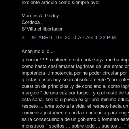
exelente articulo como siempre bye!
Marcos A. Godoy
Cordoba .
B°Villa el libertador
21 DE ABRIL DE 2010 A LAS 1:23 P.M.
Anónimo dijo...
q horror !!!!!! realmente esta nota suya me ha im
como hasta casi emanar lagrimas de una emocion
impotencia ..impotencia por no poder circular por 
q estas cosas hoy sean absolutamente "corrientes
cuestion de principios .y de conciencia. como logr
margine " de una vez por todas . y q el resto de l
esta sana. sea la q pueda exigir una minima educ
respeto ... ante todo a la vida. el respeto hacia un 
comienza justamente con la conciencia para engen
es la consecuencia de un gobierno q fomenta este 
monstruos " sueltos ... sobre todo ... sueltos ... "