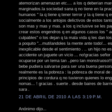
atemorizan amenazan etc.... a los q deberian mar
marginados.la sociedad sana q no tiene en la prac
humanos " la q tiene q tener terror y la q tiene q 
socialmente a los antojos delictivos de estos tant
son mas y mas y mas. a los q inclusive se les pa
crear estos engendros q en algunos casos los " 
culpables" o los dejan q la mala vida q les dan los
a poquito "...mutilandoles la mente ante todo!... e
inexplicable desde el sentimiento . .. un hijo no e
accidente un juguete un vicio ... no!gracias señor 
ocuparse por un tema tan ..pero tan monstruoso!!!!
bebe pudiera salvarse para ser una buena persona 
realmente es la pobreza : la pobreza de moral de
principios de cordura q no tuvieron quienes lo eng
nomas... ! gracias . suerte . desde baires de barri
sara .
21 DE ABRIL DE 2010 A LAS 3:19 P.M.
Anónimo dijo...