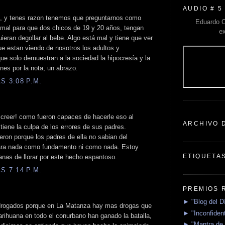
AUDIO # 5
e, y tenes razon tenemos que preguntarnos como
Eduardo C
mal para que dos chicos de 19 y 20 años, tengan
e
ieran degollar al bebe. Algo está mal y tiene que ver
ue estan viendo de nosotros los adultos y
ue solo demuestran a la sociedad la hipocresía y la
ones por la nota, un abrazo.
S 3:08 P.M.
 creer! como fueron capaces de hacerle eso al
ARCHIVO 
 tiene la culpa de los errores de sus padres.
eron porque los padres de ella no sabian del
ara nada como fundamento ni como nada. Estoy
ETIQUETA
nas de llorar por este hecho espantoso.
S 7:14 P.M.
PREMIOS 
► "Blog del D
drogados porque en La Matanza hay mas drogas que
► "Inconfident
arihuana en todo el conurbano han ganado la batalla,
► "Mantra de 