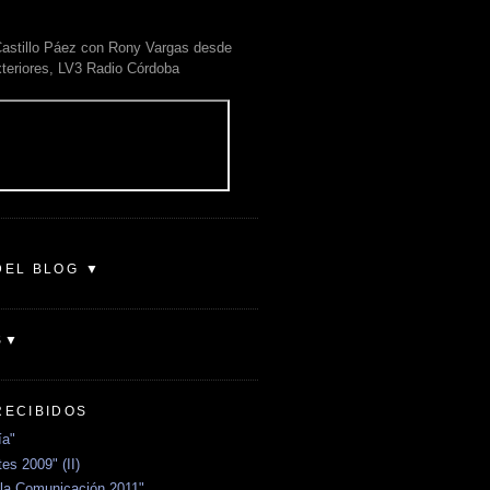
astillo Páez con Rony Vargas desde
xteriores, LV3 Radio Córdoba
DEL BLOG ▼
S▼
RECIBIDOS
ía"
es 2009" (II)
la Comunicación 2011"