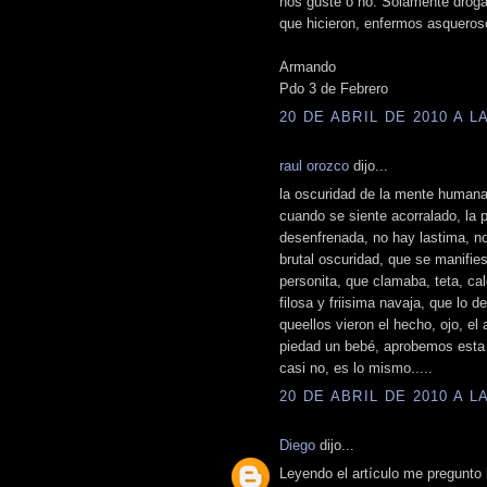
nos guste o no. Solamente drog
que hicieron, enfermos asqueroso
Armando
Pdo 3 de Febrero
20 DE ABRIL DE 2010 A LA
raul orozco
dijo...
la oscuridad de la mente humana 
cuando se siente acorralado, la 
desenfrenada, no hay lastima, no
brutal oscuridad, que se manifie
personita, que clamaba, teta, ca
filosa y friisima navaja, que lo d
queellos vieron el hecho, ojo, el
piedad un bebé, aprobemos esta 
casi no, es lo mismo.....
20 DE ABRIL DE 2010 A LA
Diego
dijo...
Leyendo el artículo me pregunt