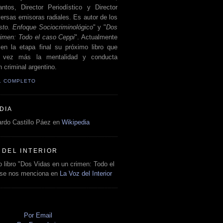
antos, Director Periodístico y Director
ersas emisoras radiales. Es autor de los
sto. Enfoque Sociocriminológico
" y "
Dos
rimen: Todo el caso Ceppi
". Actualmente
en la etapa final su próximo libro que
a vez más la mentalidad y conducta
 criminal argentino.
IL COMPLETO
DIA
rdo Castillo Páez en
Wikipedia
 DEL INTERIOR
 libro "Dos Vidas en un crimen: Todo el
 se nos menciona en
La Voz del Interior
O
Por Email