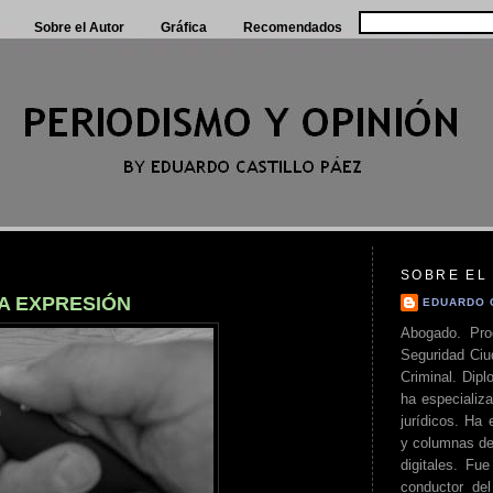
Sobre el Autor
Gráfica
Recomendados
SOBRE EL
A EXPRESIÓN
EDUARDO 
Abogado. Pro
Seguridad Ciu
Criminal. Di
ha especializa
jurídicos. Ha 
y columnas de
digitales. Fue
conductor del 