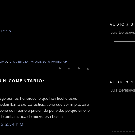
AUDIO # 3
l cielo”.
Luis Beresovs
IDAD
,
VIOLENCIA
,
VIOLENCIA FAMILIAR
 UN COMENTARIO:
AUDIO # 4
Luis Beresovs
lgo así, es horroroso lo que han hecho esos
den llamarse. La justicia tiene que ser implacable
pena de muerte o prisión de por vida, porque sino lo
ede embarazada de nuevo esa bestia.
S 2:54 P.M.