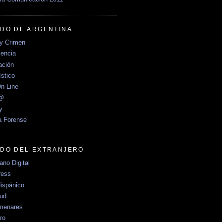
DO DE ARGENTINA
y Crimen
encia
ción
stico
n-Line
e@
y
a Forense
DO DEL EXTRANJERO
no Digital
ress
ispánico
Sud
menares
ro