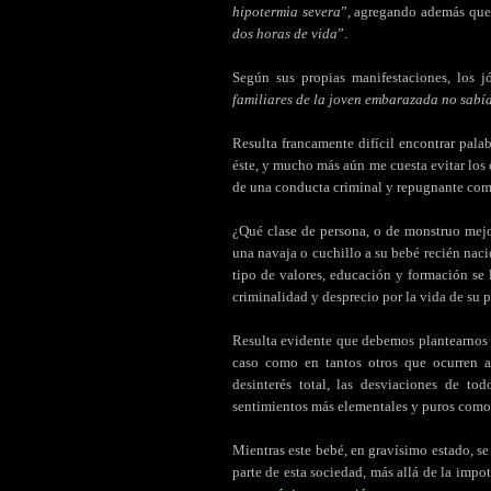
hipotermia severa
”, agregando además que
dos horas de vida
”.
Según sus propias manifestaciones, los j
familiares de la joven embarazada no sabí
Resulta francamente difícil encontrar pal
éste, y mucho más aún me cuesta evitar los 
de una conducta criminal y repugnante como
¿Qué clase de persona, o de monstruo mejo
una navaja o cuchillo a su bebé recién nac
tipo de valores, educación y formación se 
criminalidad y desprecio por la vida de su p
Resulta evidente que debemos plantearnos 
caso como en tantos otros que ocurren a 
desinterés total, las desviaciones de to
sentimientos más elementales y puros como
Mientras este bebé, en gravísimo estado, s
parte de esta sociedad, más allá de la impot