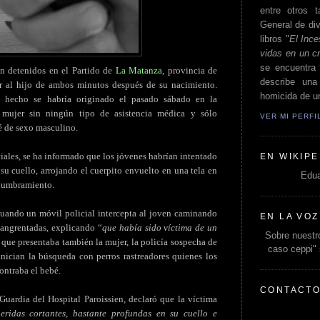
entre otros t
General de div
libros "
El Ince
vidas en un c
se encuentra 
n detenidos en el Partido de
La Matanza
, provincia de
describe un
ar al hijo de ambos minutos después de su nacimiento.
homicida de un
el hecho se habría originado el pasado sábado en la
 mujer sin ningún tipo de asistencia médica y sólo
VER MI PERF
é de sexo masculino.
ciales, se ha informado que los jóvenes habrían intentado
EN WIKIPE
 su cuello, arrojando el cuerpito envuelto en una tela en
Edua
alumbramiento.
uando un móvil policial intercepta al joven caminando
EN LA VOZ
sangrentadas, explicando “
que había sido víctima de un
Sobre nuestro
 que presentaba también la mujer, la policía sospecha de
caso ceppi"
inician la búsqueda con perros rastreadores quienes los
ontraba el bebé.
CONTACT
 Guardia del Hospital Paroissien, declaró que la víctima
eridas cortantes, bastante profundas en su cuello e