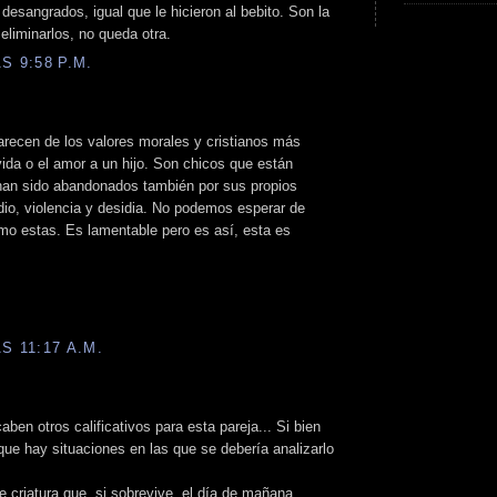
esangrados, igual que le hicieron al bebito. Son la
eliminarlos, no queda otra.
S 9:58 P.M.
recen de los valores morales y cristianos más
vida o el amor a un hijo. Son chicos que están
han sido abandonados también por sus propios
dio, violencia y desidia. No podemos esperar de
mo estas. Es lamentable pero es así, esta es
S 11:17 A.M.
ben otros calificativos para esta pareja... Si bien
 que hay situaciones en las que se debería analizarlo
criatura que, si sobrevive, el día de mañana