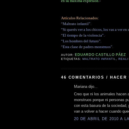
en su máxima expresión
.-
Artículos Relacionados:
“Maltrato infantil”.
“Si querés ver a los chicos, los vas a ver en e
“El tiempo de la violencia”
.
“Los hombres del futuro”.
“Esta clase de padres monstruos”.
EDUARDO CASTILLO PÁEZ
AUTOR:
ETIQUETAS:
MALTRATO INFANTIL
,
REAL
46 COMENTARIOS / HACER
Mariana dijo...
Creo que ni los animales hacen a
monstruos porque ni personas pue
con esta basura de la sociedad, 
van a volver a hacer cuando qu
20 DE ABRIL DE 2010 A LA