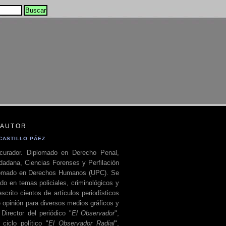
 AUTOR
CASTILLO PÁEZ
curador. Diplomado en Derecho Penal,
dadana, Ciencias Forenses y Perfilación
plomado en Derechos Humanos (UPC). Se
do en temas policiales, criminológicos y
escrito cientos de artículos periodísticos
 opinión para diversos medios gráficos y
 Director del periódico "
El Observador
",
ciclo político "
El Observador Radial
",