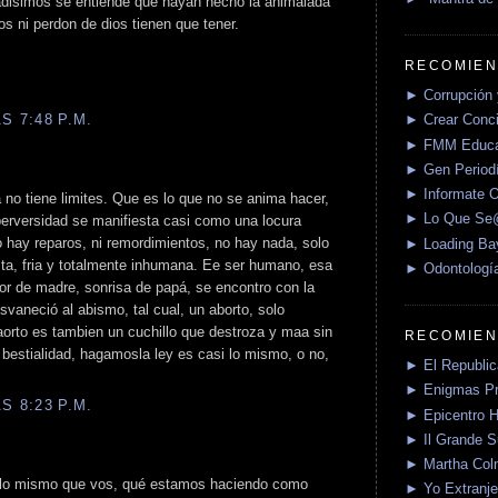
adisimos se entiende que hayan hecho la animalada
s ni perdon de dios tienen que tener.
RECOMIEN
► Corrupción 
S 7:48 P.M.
► Crear Conci
► FMM Educa
► Gen Periodí
► Informate O
no tiene limites. Que es lo que no se anima hacer,
► Lo Que S
perversidad se manifiesta casi como una locura
 hay reparos, ni remordimientos, no hay nada, solo
► Loading Ba
sta, fria y totalmente inhumana. Ee ser humano, esa
► Odontologí
lor de madre, sonrisa de papá, se encontro con la
esvaneció al abismo, tal cual, un aborto, solo
 aorto es tambien un cuchillo que destroza y maa sin
RECOMIEN
bestialidad, hagamosla ley es casi lo mismo, o no,
► El Republica
► Enigmas P
S 8:23 P.M.
► Epicentro H
► Il Grande 
► Martha Col
o lo mismo que vos, qué estamos haciendo como
► Yo Extranje