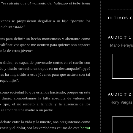
 “
se calcula que al momento del hallazgo el bebé tenía
ÚLTIMOS 
óvenes se propusieron degollar a su hijo “
porque los
an de su estado
”.
AUDIO # 1
abras para definir un hecho monstruoso y aberrante como
calificativos que se me ocurren para quienes son capaces
Mario Pereyr
 la de estos jóvenes.
r dicho, es capaz de provocarle cortes en el cuello con
ido y tirarlo envuelto en trapos en un descampado?, ¿qué
les ha impartido a esos jóvenes para que actúen con tal
ropio hijo?.
como sociedad lo que estamos haciendo, porque en este
AUDIO # 2
diario, comprobamos la falta absoluta de valores, el
Rony Vargas 
do tipo, el no respeto a la vida y la ausencia de los
 el amor de una madre o un padre.
e debate entre la vida y la muerte, nos preguntemos como
encia y el dolor, por las verdaderas causas de este
horror