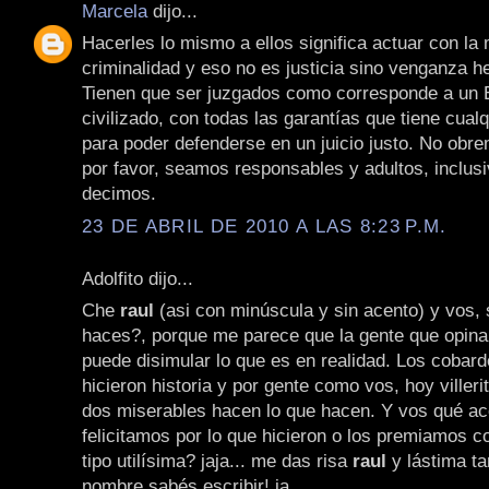
Marcela
dijo...
Hacerles lo mismo a ellos significa actuar con la
criminalidad y eso no es justicia sino venganza h
Tienen que ser juzgados como corresponde a un 
civilizado, con todas las garantías que tiene cualq
para poder defenderse en un juicio justo. No obr
por favor, seamos responsables y adultos, inclusi
decimos.
23 DE ABRIL DE 2010 A LAS 8:23 P.M.
Adolfito dijo...
Che
raul
(asi con minúscula y sin acento) y vos, 
haces?, porque me parece que la gente que opin
puede disimular lo que es en realidad. Los cobar
hicieron historia y por gente como vos, hoy viller
dos miserables hacen lo que hacen. Y vos qué ac
felicitamos por lo que hicieron o los premiamos c
tipo utilísima? jaja... me das risa
raul
y lástima ta
nombre sabés escribir! ja.