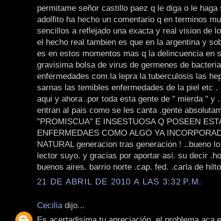
permitame señor castillo paez q le diga o le haga 
adolfito ha hecho un comentario q en terminos mu
sencillos a reflejado una exacta y real vision de 
el hecho real tambien es que en la argentina y so
es en estos momentos mas q la delincuencia en si
gravisima bolsa de virus de germenes de bacteria
enfermedades com la lepra la tuberculosis las hepa
sarnas las temibles enfermedades de la piel etc .
aqui y ahora .por toda esta gente de " mierda " y .
entran al pais como se les canta .gente absoluta
"PROMISCUA" E INSESTUOSA Q POSEEN EST
ENFERMEDAES COMO ALGO YA INCORPORADO
NATURAL generacion tras generacion ! ..bueno lo f
lector suyo. y gracias por aportar asi. su decir .
buenos aires. barrio norte .cap. fed. .carla de hilto
21 DE ABRIL DE 2010 A LAS 3:32 P.M.
Cecilia
dijo...
Es acertadisima tu apreciación, el problema aca e