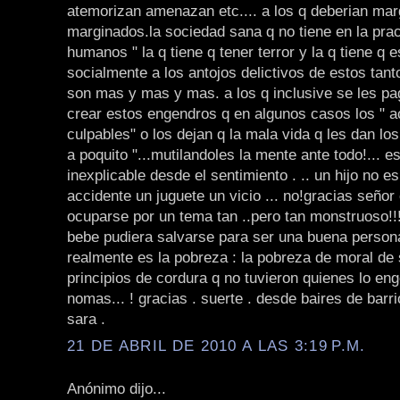
atemorizan amenazan etc.... a los q deberian mar
marginados.la sociedad sana q no tiene en la prac
humanos " la q tiene q tener terror y la q tiene q 
socialmente a los antojos delictivos de estos tant
son mas y mas y mas. a los q inclusive se les pa
crear estos engendros q en algunos casos los " 
culpables" o los dejan q la mala vida q les dan los
a poquito "...mutilandoles la mente ante todo!... e
inexplicable desde el sentimiento . .. un hijo no e
accidente un juguete un vicio ... no!gracias señor 
ocuparse por un tema tan ..pero tan monstruoso!!!!
bebe pudiera salvarse para ser una buena persona 
realmente es la pobreza : la pobreza de moral de
principios de cordura q no tuvieron quienes lo eng
nomas... ! gracias . suerte . desde baires de barri
sara .
21 DE ABRIL DE 2010 A LAS 3:19 P.M.
Anónimo dijo...