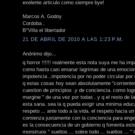
exelente articulo como siempre bye!
Marcos A. Godoy
Cordoba .
B°Villa el libertador
21 DE ABRIL DE 2010 A LAS 1:23 P.M.
Anónimo dijo...
q horror !!!!!! realmente esta nota suya me ha im
como hasta casi emanar lagrimas de una emocion
impotencia ..impotencia por no poder circular por 
q estas cosas hoy sean absolutamente "corrientes
cuestion de principios .y de conciencia. como logr
margine " de una vez por todas . y q el resto de l
esta sana. sea la q pueda exigir una minima educ
respeto ... ante todo a la vida. el respeto hacia un 
comienza justamente con la conciencia para engen
es la consecuencia de un gobierno q fomenta este 
monstruos " sueltos ... sobre todo ... sueltos ... "