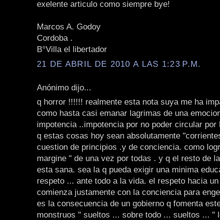
exelente articulo como siempre bye!
Marcos A. Godoy
Cordoba .
B°Villa el libertador
21 DE ABRIL DE 2010 A LAS 1:23 P.M.
Anónimo dijo...
q horror !!!!!! realmente esta nota suya me ha im
como hasta casi emanar lagrimas de una emocion
impotencia ..impotencia por no poder circular por 
q estas cosas hoy sean absolutamente "corrientes
cuestion de principios .y de conciencia. como logr
margine " de una vez por todas . y q el resto de l
esta sana. sea la q pueda exigir una minima educ
respeto ... ante todo a la vida. el respeto hacia un 
comienza justamente con la conciencia para engen
es la consecuencia de un gobierno q fomenta este 
monstruos " sueltos ... sobre todo ... sueltos ... "