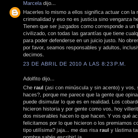
Marcela
dijo...
Hacerles lo mismo a ellos significa actuar con la
criminalidad y eso no es justicia sino venganza h
Tienen que ser juzgados como corresponde a un 
civilizado, con todas las garantías que tiene cualq
para poder defenderse en un juicio justo. No obr
por favor, seamos responsables y adultos, inclusi
decimos.
23 DE ABRIL DE 2010 A LAS 8:23 P.M.
Adolfito dijo...
Che
raul
(asi con minúscula y sin acento) y vos, 
haces?, porque me parece que la gente que opin
puede disimular lo que es en realidad. Los cobar
hicieron historia y por gente como vos, hoy viller
dos miserables hacen lo que hacen. Y vos qué ac
felicitamos por lo que hicieron o los premiamos c
tipo utilísima? jaja... me das risa
raul
y lástima ta
nombre sabés escribir! ja.