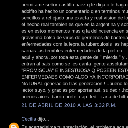
permitame señor castillo paez q le diga o le haga 
adolfito ha hecho un comentario q en terminos mu
sencillos a reflejado una exacta y real vision de 
el hecho real tambien es que en la argentina y so
es en estos momentos mas q la delincuencia en si
gravisima bolsa de virus de germenes de bacteria
enfermedades com la lepra la tuberculosis las hepa
sarnas las temibles enfermedades de la piel etc .
aqui y ahora .por toda esta gente de " mierda " y .
entran al pais como se les canta .gente absoluta
"PROMISCUA" E INSESTUOSA Q POSEEN EST
ENFERMEDAES COMO ALGO YA INCORPORADO
NATURAL generacion tras generacion ! ..bueno lo f
lector suyo. y gracias por aportar asi. su decir .
buenos aires. barrio norte .cap. fed. .carla de hilto
21 DE ABRIL DE 2010 A LAS 3:32 P.M.
Cecilia
dijo...
Es acertadisima tu apreciación, el problema aca e