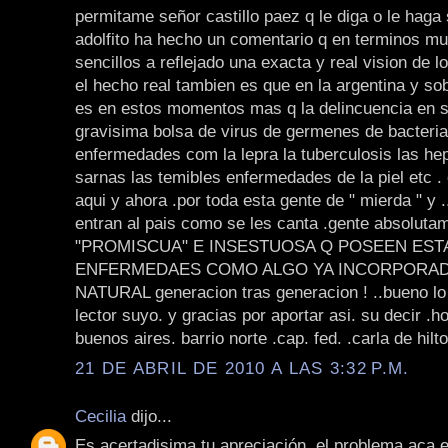
permitame señor castillo paez q le diga o le haga 
adolfito ha hecho un comentario q en terminos mu
sencillos a reflejado una exacta y real vision de 
el hecho real tambien es que en la argentina y so
es en estos momentos mas q la delincuencia en si
gravisima bolsa de virus de germenes de bacteria
enfermedades com la lepra la tuberculosis las hepa
sarnas las temibles enfermedades de la piel etc .
aqui y ahora .por toda esta gente de " mierda " y .
entran al pais como se les canta .gente absoluta
"PROMISCUA" E INSESTUOSA Q POSEEN EST
ENFERMEDAES COMO ALGO YA INCORPORADO
NATURAL generacion tras generacion ! ..bueno lo f
lector suyo. y gracias por aportar asi. su decir .
buenos aires. barrio norte .cap. fed. .carla de hilto
21 DE ABRIL DE 2010 A LAS 3:32 P.M.
Cecilia
dijo...
Es acertadisima tu apreciación, el problema aca e