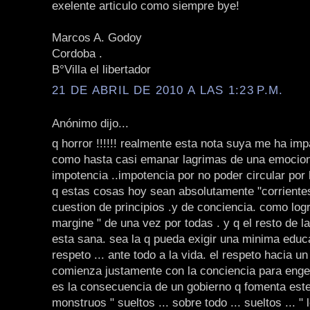
exelente articulo como siempre bye!
Marcos A. Godoy
Cordoba .
B°Villa el libertador
21 DE ABRIL DE 2010 A LAS 1:23 P.M.
Anónimo dijo...
q horror !!!!!! realmente esta nota suya me ha im
como hasta casi emanar lagrimas de una emocion
impotencia ..impotencia por no poder circular por 
q estas cosas hoy sean absolutamente "corrientes
cuestion de principios .y de conciencia. como logr
margine " de una vez por todas . y q el resto de l
esta sana. sea la q pueda exigir una minima educ
respeto ... ante todo a la vida. el respeto hacia un 
comienza justamente con la conciencia para engen
es la consecuencia de un gobierno q fomenta este 
monstruos " sueltos ... sobre todo ... sueltos ... "