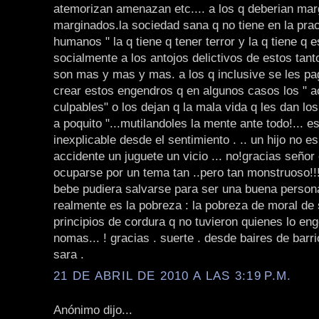
atemorizan amenazan etc.... a los q deberian mar
marginados.la sociedad sana q no tiene en la prac
humanos " la q tiene q tener terror y la q tiene q 
socialmente a los antojos delictivos de estos tant
son mas y mas y mas. a los q inclusive se les pa
crear estos engendros q en algunos casos los " 
culpables" o los dejan q la mala vida q les dan los
a poquito "...mutilandoles la mente ante todo!... e
inexplicable desde el sentimiento . .. un hijo no e
accidente un juguete un vicio ... no!gracias señor 
ocuparse por un tema tan ..pero tan monstruoso!!!!
bebe pudiera salvarse para ser una buena persona 
realmente es la pobreza : la pobreza de moral de
principios de cordura q no tuvieron quienes lo eng
nomas... ! gracias . suerte . desde baires de barri
sara .
21 DE ABRIL DE 2010 A LAS 3:19 P.M.
Anónimo dijo...