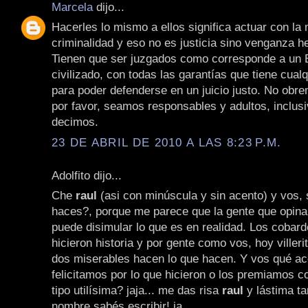
Marcela
dijo...
Hacerles lo mismo a ellos significa actuar con la
criminalidad y eso no es justicia sino venganza h
Tienen que ser juzgados como corresponde a un 
civilizado, con todas las garantías que tiene cualq
para poder defenderse en un juicio justo. No obr
por favor, seamos responsables y adultos, inclusi
decimos.
23 DE ABRIL DE 2010 A LAS 8:23 P.M.
Adolfito dijo...
Che
raul
(asi con minúscula y sin acento) y vos, 
haces?, porque me parece que la gente que opin
puede disimular lo que es en realidad. Los cobar
hicieron historia y por gente como vos, hoy viller
dos miserables hacen lo que hacen. Y vos qué ac
felicitamos por lo que hicieron o los premiamos c
tipo utilísima? jaja... me das risa
raul
y lástima ta
nombre sabés escribir! ja.