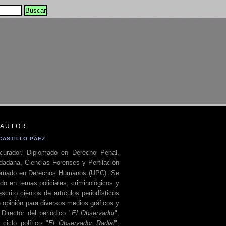
 AUTOR
CASTILLO PÁEZ
curador. Diplomado en Derecho Penal,
dadana, Ciencias Forenses y Perfilación
plomado en Derechos Humanos (UPC). Se
do en temas policiales, criminológicos y
escrito cientos de artículos periodísticos
 opinión para diversos medios gráficos y
 Director del periódico "
El Observador
",
ciclo político "
El Observador Radial
",