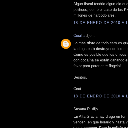
Algun fiscal tendria algun dia que
politicos, como el caso de los KK
millones de narcodolares.
18 DE ENERO DE 2010 A L
Cecilia
dijo...
Lo mas triste de todo esto es qu
la droga está destruyendo los ce
Cómo es posible que los chicos
con cocaína se están dañando en
favor para parar este flagelo!.
Besitos.
Ceci
18 DE ENERO DE 2010 A L
Susana R. dijo...
En Alta Gracia hay droga en for
venden, en qué horario y hasta v
van a comprar. Pero la policía y 