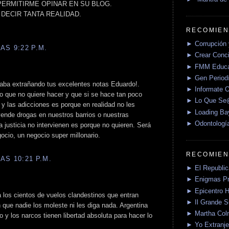
ERMITIRME OPINAR EN SU BLOG.
DECIR TANTA REALIDAD.
RECOMIEN
► Corrupción 
AS 9:22 P.M.
► Crear Conci
► FMM Educa
► Gen Periodí
staba extrañando tus excelentes notas Eduardo!.
► Informate O
o que no quiere hacer y que si se hace tan poco
► Lo Que S
o y las adicciones es porque en realidad no les
► Loading Ba
ende drogas en nuestros barrios o nuestras
► Odontologí
la justicia no intervienen es porque no quieren. Será
ocio, un negocio super millonario.
RECOMIEN
AS 10:21 P.M.
► El Republica
► Enigmas P
► Epicentro H
 los cientos de vuelos clandestinos que entran
► Il Grande 
 que nadie los moleste ni les diga nada. Argentina
► Martha Col
do y los narcos tienen libertad absoluta para hacer lo
► Yo Extranje