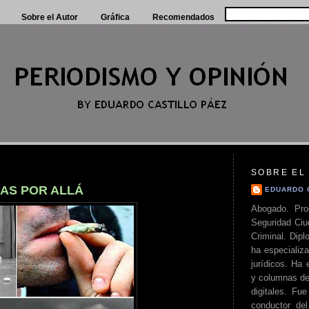
Sobre el Autor
Gráfica
Recomendados
SOBRE EL
AS POR ALLÁ
EDUARDO 
Abogado. Pro
Seguridad Ciu
Criminal. Di
ha especializa
jurídicos. Ha 
y columnas de
digitales. Fue
conductor del 