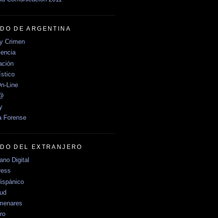
DO DE ARGENTINA
y Crimen
encia
ción
stico
n-Line
e@
y
a Forense
DO DEL EXTRANJERO
no Digital
ress
ispánico
Sud
menares
ro