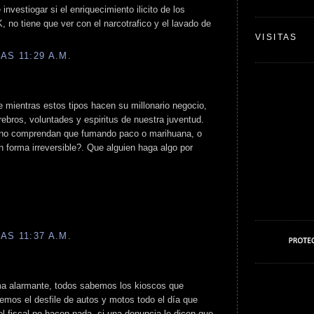
 investiogar si el enriquecimiento ilicito de los
, no tiene que ver con el narcotrafico y el lavado de
VISITAS
AS 11:29 A.M.
e mientras estos tipos hacen su millonario negocio,
rebros, voluntades y espiritus de nuestra juventud.
 no comprendan que fumando paco o marihuana, o
 forma irreversible?. Que alguien haga algo por
AS 11:37 A.M.
ma alarmante, todos sabemos los kioscos que
emos el desfile de autos y motos todo el día que
el fiscal no hacen nada, si una denuncia le dicen que