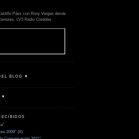
astillo Páez con Rony Vargas desde
xteriores, LV3 Radio Córdoba
DEL BLOG ▼
S▼
RECIBIDOS
ía"
es 2009" (II)
la Comunicación 2011"