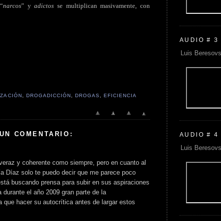
 “
narcos
” y
adictos
se multiplican masivamente, con
AUDIO # 3
Luis Beresovs
IZACIÓN
,
DROGADICCIÓN
,
DROGAS
,
EFICIENCIA
 UN COMENTARIO:
AUDIO # 4
Luis Beresovs
 veraz y coherente como siempre, pero en cuanto al
ía Díaz solo te puedo decir que me parece poco
está buscando prensa para subir en sus aspiraciones
a durante el año 2009 gran parte de la
a que hacer su autocrítica antes de largar estos