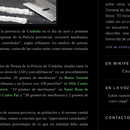
entre otros t
General de div
libros "
El Ince
vidas en un c
se encuentra 
n la provincia de
Córdoba
en el día de ayer y primeras
describe un
grosas de la Policía provincial, secuestró marihuana,
homicida de un
s cantidades
”, según reflejaron los medios de prensa.
VER MI PERF
sonas, varias de las cuales están como turistas visitando
EN WIKIPE
es de Prensa de la Policía de Córdoba, detalla entre lo
Edua
os dosis de LSD y psicofármacos
” en un procedimiento
ocaína, 20 gramos de marihuana
” en
Barrio General
rihuana y un frasco con 100 pastillas
” en
Villa Cornú
,
EN LA VOZ
avero
, “
10 gramos de marihuana
” en
Santa Rosa de
en
Carlos Paz
y “
38 gramos de marihuana y 2 gramos de
Sobre nuestro
caso ceppi"
es de nuestra provincia, su población y el enorme caudal
CONTACT
 días, vamos a concluir que las “
importantes cantidades
”
 ínfimos porcentajes de lo que en realidad debe andar