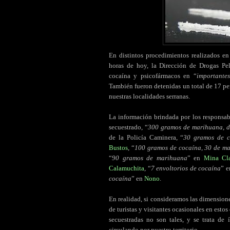
En distintos procedimientos realizados e
horas de hoy, la Dirección de Drogas Peli
cocaína y psicofármacos en “
importante
También fueron detenidas un total de 17 per
nuestras localidades serranas.
La información brindada por los responsabl
secuestrado, “
300 gramos de marihuana, d
de la Policía Caminera, “
30 gramos de c
Bustos
, “
100 gramos de cocaína, 30 de ma
“
90 gramos de marihuana
” en
Mina Cl
Calamuchita
, “
7 envoltorios de cocaína
” 
cocaína
” en
Nono
.
En realidad, si consideramos las dimension
de turistas y visitantes ocasionales en estos
secuestradas no son tales, y se trata de
circulando por nuestro territorio.