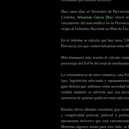
Hace unos días, el Secretario de Prevenci
Córdoba,
Sebastián García Díaz
, elevó 
crecimiento del narcotráfico en la Provincia
exigir al Gobierno Nacional un Plan de Luch
En el informe se calcula que hay unos 5.
Provincia, los que comercializarían entre 4
Más alarmante aún, resulta el cálculo est
porcentaje del
0,4 %
del total de marihuana
La contundencia de estos números, una Poli
tipo, legislación adecuada y equipamient
gran derrota que sufrimos como sociedad en 
verdad, también se advierte que son poco
asistencia de quienes padecen estas adiccio
Resulta obvio además considerar que exist
y complicidad policial, judicial y polít
mecanismo delictivo que está carcomiendo 
Mientras algunos miran para otro lado, se 