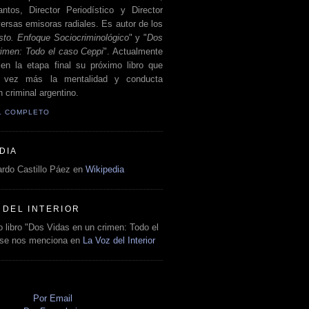
antos, Director Periodístico y Director
ersas emisoras radiales. Es autor de los
sto. Enfoque Sociocriminológico
" y "
Dos
rimen: Todo el caso Ceppi
". Actualmente
en la etapa final su próximo libro que
a vez más la mentalidad y conducta
 criminal argentino.
IL COMPLETO
DIA
rdo Castillo Páez en
Wikipedia
 DEL INTERIOR
 libro "Dos Vidas en un crimen: Todo el
 se nos menciona en
La Voz del Interior
O
Por Email