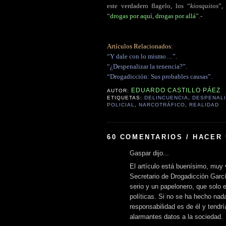
este verdadero flagelo, los “
kiosquitos
”,
“
drogas por aquí, drogas por allá
”.-
Artículos Relacionados:
“Y dale con lo mismo…”.
“¿Despenalizar la tenencia?”.
“Drogadicción: Sus probables causas”.
EDUARDO CASTILLO PÁEZ
AUTOR:
ETIQUETAS:
DELINCUENCIA
,
DESPENAL
POLICIAL
,
NARCOTRÁFICO
,
REALIDAD
60 COMENTARIOS / HACER
Gaspar dijo...
El artículo está buenísimo, muy
Secretario de Drogadicción Garc
serio y un papelonero, que solo 
políticas. Si no se ha hecho nad
responsabilidad es de él y tendrí
alarmantes datos a la sociedad.