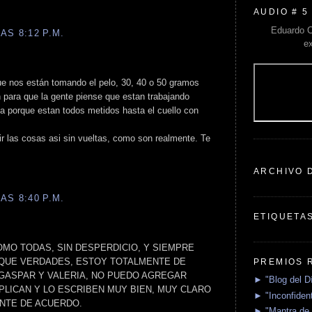
AUDIO # 5
Eduardo C
AS 8:12 P.M.
e
e nos están tomando el pelo, 30, 40 o 50 gramos
n para que la gente piense que estan trabajando
a porque estan todos metidos hasta el cuello con
r las cosas asi sin vueltas, como son realmente. Te
ARCHIVO 
AS 8:40 P.M.
ETIQUETA
OMO TODAS, SIN DESPERDICIO, Y SIEMPRE
 QUE VERDADES, ESTOY TOTALMENTE DE
PREMIOS 
GASPAR Y VALERIA, NO PUEDO AGREGAR
► "Blog del D
PLICAN Y LO ESCRIBEN MUY BIEN, MUY CLARO
► "Inconfident
NTE DE ACUERDO.
► "Mantra de 