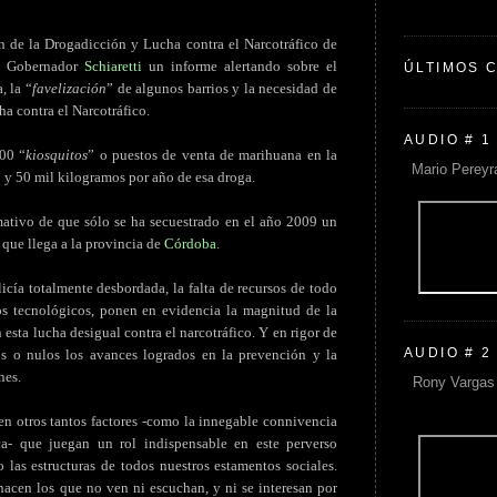
ón de la Drogadicción y Lucha contra el Narcotráfico de
al Gobernador
Schiaretti
un informe alertando sobre el
ÚLTIMOS 
, la “
favelización
” de algunos barrios y la necesidad de
a contra el Narcotráfico.
AUDIO # 1
000 “
kiosquitos
” o puestos de venta de marihuana en la
Mario Pereyr
0 y 50 mil kilogramos por año de esa droga.
imativo de que sólo se ha secuestrado en el año 2009 un
 que llega a la provincia de
Córdoba
.
cía totalmente desbordada, la falta de recursos de todo
os tecnológicos, ponen en evidencia la magnitud de la
esta lucha desigual contra el narcotráfico. Y en rigor de
AUDIO # 2
s o nulos los avances logrados en la prevención y la
nes.
Rony Vargas 
en otros tantos factores -como la innegable connivencia
ica- que juegan un rol indispensable en este perverso
las estructuras de todos nuestros estamentos sociales.
hacen los que no ven ni escuchan, y ni se interesan por