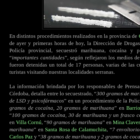
En distintos procedimientos realizados en la provincia de
de ayer y primeras horas de hoy, la Dirección de Drogas
Policía provincial, secuestró marihuana, cocaína y 
“
importantes cantidades
”, según reflejaron los medios d
fueron detenidas un total de 17 personas, varias de las 
turistas visitando nuestras localidades serranas.
La información brindada por los responsables de Prensa
Córdoba, detalla entre lo secuestrado, “
300 gramos de mari
de LSD y psicofármacos
” en un procedimiento de la Poli
gramos de cocaína, 20 gramos de marihuana
” en
Barri
“
100 gramos de cocaína, 30 de marihuana y un frasco co
en
Villa Cornú
, “
90 gramos de marihuana
” en
Mina Clave
marihuana
” en
Santa Rosa de Calamuchita
, “
7 envoltori
Carlos Paz
y “
38 gramos de marihuana y 2 gramos de coc