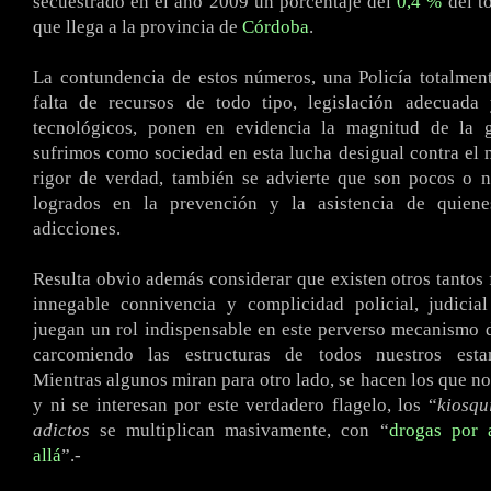
secuestrado en el año 2009 un porcentaje del
0,4 %
del t
que llega a la provincia de
Córdoba
.
La contundencia de estos números, una Policía totalmen
falta de recursos de todo tipo, legislación adecuada
tecnológicos, ponen en evidencia la magnitud de la 
sufrimos como sociedad en esta lucha desigual contra el n
rigor de verdad, también se advierte que son pocos o n
logrados en la prevención y la asistencia de quiene
adicciones.
Resulta obvio además considerar que existen otros tantos 
innegable connivencia y complicidad policial, judicial
juegan un rol indispensable en este perverso mecanismo d
carcomiendo las estructuras de todos nuestros estam
Mientras algunos miran para otro lado, se hacen los que no
y ni se interesan por este verdadero flagelo, los “
kiosqu
adictos
se multiplican masivamente, con “
drogas por 
allá
”.-