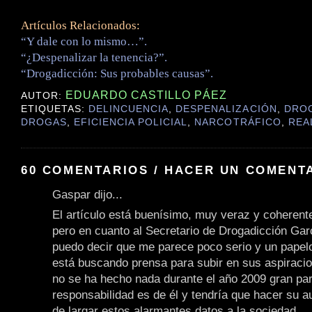
Artículos Relacionados:
“Y dale con lo mismo…”.
“¿Despenalizar la tenencia?”.
“Drogadicción: Sus probables causas”.
EDUARDO CASTILLO PÁEZ
AUTOR:
ETIQUETAS:
DELINCUENCIA
,
DESPENALIZACIÓN
,
DRO
DROGAS
,
EFICIENCIA POLICIAL
,
NARCOTRÁFICO
,
REA
60 COMENTARIOS / HACER UN COMENT
Gaspar dijo...
El artículo está buenísimo, muy veraz y coheren
pero en cuanto al Secretario de Drogadicción Gar
puedo decir que me parece poco serio y un papel
está buscando prensa para subir en sus aspiracion
no se ha hecho nada durante el año 2009 gran par
responsabilidad es de él y tendría que hacer su au
de largar estos alarmantes datos a la sociedad.