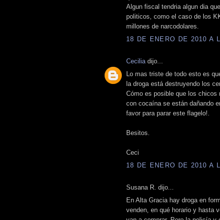
Algun fiscal tendria algun dia que
politicos, como el caso de los KK
millones de narcodolares.
18 DE ENERO DE 2010 A L
Cecilia
dijo...
Lo mas triste de todo esto es qu
la droga está destruyendo los ce
Cómo es posible que los chicos
con cocaína se están dañando en
favor para parar este flagelo!.
Besitos.
Ceci
18 DE ENERO DE 2010 A L
Susana R. dijo...
En Alta Gracia hay droga en for
venden, en qué horario y hasta v
van a comprar. Pero la policía y 