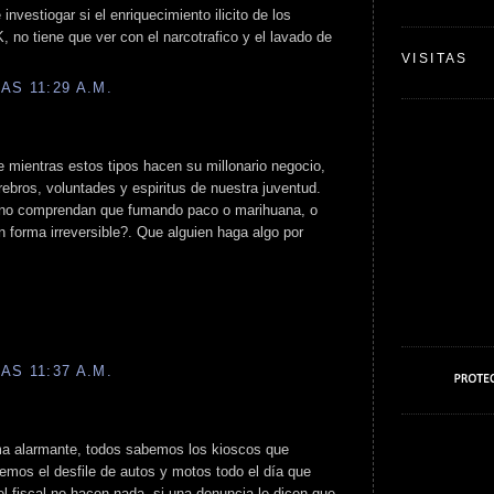
 investiogar si el enriquecimiento ilicito de los
, no tiene que ver con el narcotrafico y el lavado de
VISITAS
AS 11:29 A.M.
e mientras estos tipos hacen su millonario negocio,
rebros, voluntades y espiritus de nuestra juventud.
 no comprendan que fumando paco o marihuana, o
 forma irreversible?. Que alguien haga algo por
AS 11:37 A.M.
ma alarmante, todos sabemos los kioscos que
emos el desfile de autos y motos todo el día que
el fiscal no hacen nada, si una denuncia le dicen que