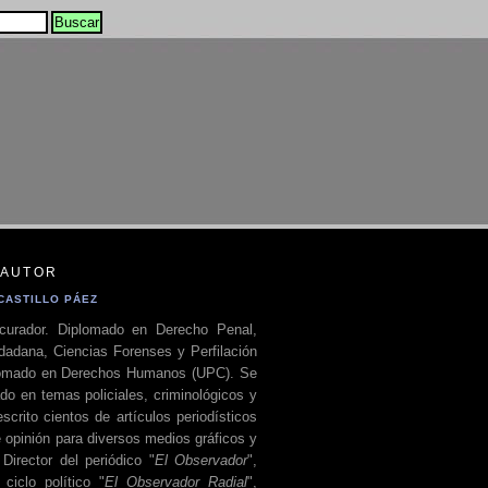
 AUTOR
CASTILLO PÁEZ
curador. Diplomado en Derecho Penal,
dadana, Ciencias Forenses y Perfilación
plomado en Derechos Humanos (UPC). Se
do en temas policiales, criminológicos y
escrito cientos de artículos periodísticos
 opinión para diversos medios gráficos y
 Director del periódico "
El Observador
",
ciclo político "
El Observador Radial
",