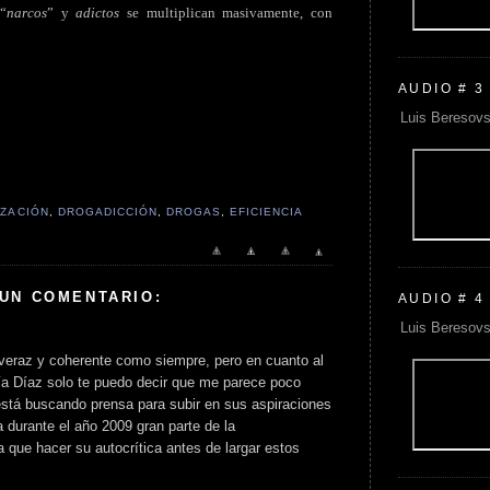
 “
narcos
” y
adictos
se multiplican masivamente, con
AUDIO # 3
Luis Beresovs
IZACIÓN
,
DROGADICCIÓN
,
DROGAS
,
EFICIENCIA
 UN COMENTARIO:
AUDIO # 4
Luis Beresovs
 veraz y coherente como siempre, pero en cuanto al
ía Díaz solo te puedo decir que me parece poco
está buscando prensa para subir en sus aspiraciones
a durante el año 2009 gran parte de la
a que hacer su autocrítica antes de largar estos