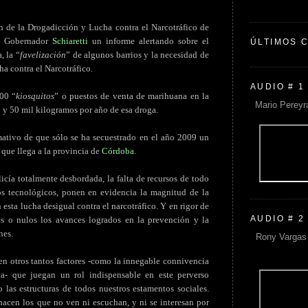
ón de la Drogadicción y Lucha contra el Narcotráfico de
al Gobernador
Schiaretti
un informe alertando sobre el
ÚLTIMOS 
, la “
favelización
” de algunos barrios y la necesidad de
a contra el Narcotráfico.
AUDIO # 1
000 “
kiosquitos
” o puestos de venta de marihuana en la
Mario Pereyr
0 y 50 mil kilogramos por año de esa droga.
imativo de que sólo se ha secuestrado en el año 2009 un
 que llega a la provincia de
Córdoba
.
cía totalmente desbordada, la falta de recursos de todo
os tecnológicos, ponen en evidencia la magnitud de la
esta lucha desigual contra el narcotráfico. Y en rigor de
AUDIO # 2
s o nulos los avances logrados en la prevención y la
nes.
Rony Vargas 
en otros tantos factores -como la innegable connivencia
ica- que juegan un rol indispensable en este perverso
las estructuras de todos nuestros estamentos sociales.
hacen los que no ven ni escuchan, y ni se interesan por