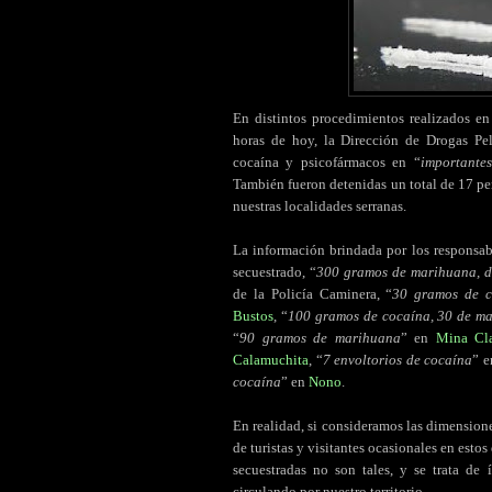
En distintos procedimientos realizados e
horas de hoy, la Dirección de Drogas Peli
cocaína y psicofármacos en “
importante
También fueron detenidas un total de 17 per
nuestras localidades serranas.
La información brindada por los responsabl
secuestrado, “
300 gramos de marihuana, d
de la Policía Caminera, “
30 gramos de c
Bustos
, “
100 gramos de cocaína, 30 de ma
“
90 gramos de marihuana
” en
Mina Cl
Calamuchita
, “
7 envoltorios de cocaína
” 
cocaína
” en
Nono
.
En realidad, si consideramos las dimension
de turistas y visitantes ocasionales en estos
secuestradas no son tales, y se trata de
circulando por nuestro territorio.