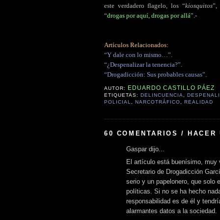
este verdadero flagelo, los “
kiosquitos
”,
“
drogas por aquí, drogas por allá
”.-
Artículos Relacionados:
“Y dale con lo mismo…”.
“¿Despenalizar la tenencia?”.
“Drogadicción: Sus probables causas”.
EDUARDO CASTILLO PÁEZ
AUTOR:
ETIQUETAS:
DELINCUENCIA
,
DESPENAL
POLICIAL
,
NARCOTRÁFICO
,
REALIDAD
60 COMENTARIOS / HACER
Gaspar dijo...
El artículo está buenísimo, muy
Secretario de Drogadicción Garc
serio y un papelonero, que solo 
políticas. Si no se ha hecho nad
responsabilidad es de él y tendrí
alarmantes datos a la sociedad.