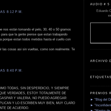
AUDIO # 5
Eduardo C
AS 8:12 P.M.
e
e nos están tomando el pelo, 30, 40 o 50 gramos
n para que la gente piense que estan trabajando
a porque estan todos metidos hasta el cuello con
r las cosas asi sin vueltas, como son realmente. Te
ARCHIVO 
AS 8:40 P.M.
ETIQUETA
OMO TODAS, SIN DESPERDICIO, Y SIEMPRE
 QUE VERDADES, ESTOY TOTALMENTE DE
PREMIOS 
GASPAR Y VALERIA, NO PUEDO AGREGAR
► "Blog del D
PLICAN Y LO ESCRIBEN MUY BIEN, MUY CLARO
► "Inconfident
NTE DE ACUERDO.
► "Mantra de 