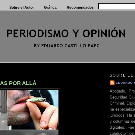
Sobre el Autor
Gráfica
Recomendados
SOBRE EL
AS POR ALLÁ
EDUARDO 
Abogado. Pro
Seguridad Ciu
Criminal. Di
ha especializa
jurídicos. Ha 
y columnas de
digitales. Fue
conductor del 