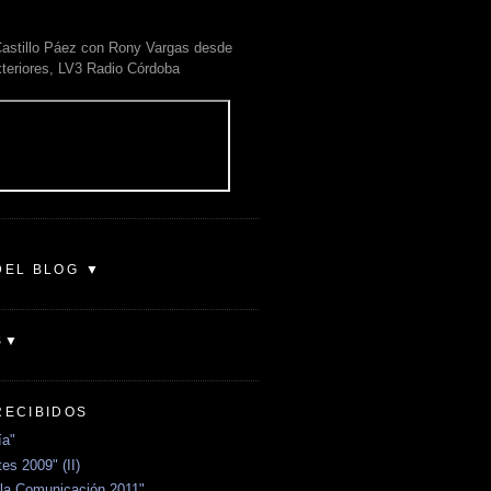
astillo Páez con Rony Vargas desde
xteriores, LV3 Radio Córdoba
DEL BLOG ▼
S▼
RECIBIDOS
ía"
es 2009" (II)
la Comunicación 2011"