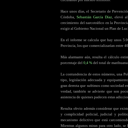
Hace unos días, el Secretario de Prevenci
Córdoba,
Sebastián García Díaz
, elevó 
crecimiento del narcotráfico en la Provincia
exigir al Gobierno Nacional un Plan de Luch
En el informe se calcula que hay unos 5.
Provincia, los que comercializarían entre 4
Más alarmante aún, resulta el cálculo est
porcentaje del
0,4 %
del total de marihuana
La contundencia de estos números, una Poli
tipo, legislación adecuada y equipamient
gran derrota que sufrimos como sociedad en 
verdad, también se advierte que son poco
asistencia de quienes padecen estas adiccio
Resulta obvio además considerar que exist
y complicidad policial, judicial y polít
mecanismo delictivo que está carcomiendo 
Mientras algunos miran para otro lado, se 