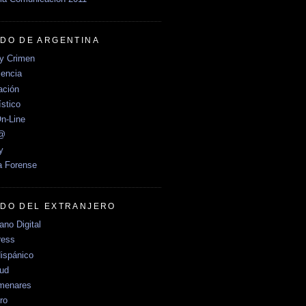
DO DE ARGENTINA
y Crimen
encia
ción
stico
n-Line
e@
y
a Forense
DO DEL EXTRANJERO
no Digital
ress
ispánico
Sud
menares
ro