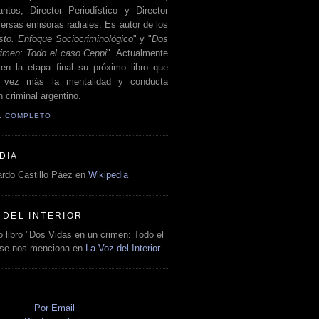
antos, Director Periodístico y Director
ersas emisoras radiales. Es autor de los
sto. Enfoque Sociocriminológico
" y "
Dos
rimen: Todo el caso Ceppi
". Actualmente
en la etapa final su próximo libro que
a vez más la mentalidad y conducta
 criminal argentino.
IL COMPLETO
DIA
rdo Castillo Páez en
Wikipedia
 DEL INTERIOR
 libro "Dos Vidas en un crimen: Todo el
 se nos menciona en
La Voz del Interior
O
Por Email