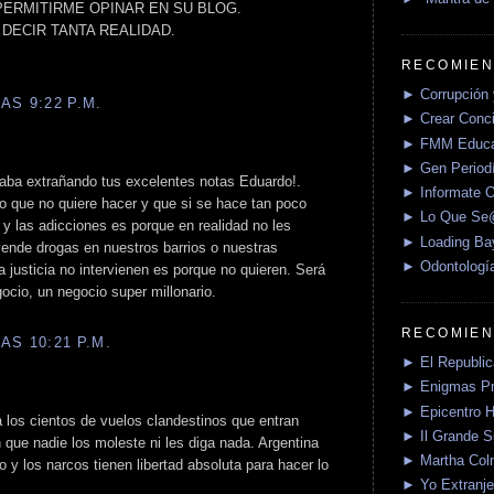
ERMITIRME OPINAR EN SU BLOG.
DECIR TANTA REALIDAD.
RECOMIEN
► Corrupción 
AS 9:22 P.M.
► Crear Conci
► FMM Educa
► Gen Periodí
staba extrañando tus excelentes notas Eduardo!.
► Informate O
o que no quiere hacer y que si se hace tan poco
► Lo Que S
o y las adicciones es porque en realidad no les
► Loading Ba
ende drogas en nuestros barrios o nuestras
► Odontologí
la justicia no intervienen es porque no quieren. Será
ocio, un negocio super millonario.
RECOMIEN
AS 10:21 P.M.
► El Republica
► Enigmas P
► Epicentro H
 los cientos de vuelos clandestinos que entran
► Il Grande 
 que nadie los moleste ni les diga nada. Argentina
► Martha Col
do y los narcos tienen libertad absoluta para hacer lo
► Yo Extranje