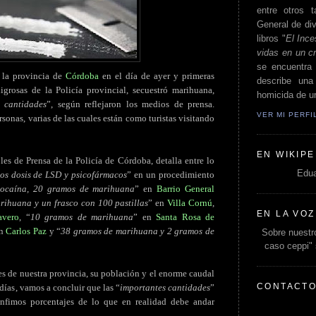
entre otros t
General de div
libros "
El Ince
vidas en un c
se encuentra 
n la provincia de
Córdoba
en el día de ayer y primeras
describe un
grosas de la Policía provincial, secuestró marihuana,
homicida de un
s cantidades
”, según reflejaron los medios de prensa.
VER MI PERF
sonas, varias de las cuales están como turistas visitando
EN WIKIPE
es de Prensa de la Policía de Córdoba, detalla entre lo
Edua
os dosis de LSD y psicofármacos
” en un procedimiento
ocaína, 20 gramos de marihuana
” en
Barrio General
rihuana y un frasco con 100 pastillas
” en
Villa Cornú
,
EN LA VOZ
avero
, “
10 gramos de marihuana
” en
Santa Rosa de
en
Carlos Paz
y “
38 gramos de marihuana y 2 gramos de
Sobre nuestro
caso ceppi"
es de nuestra provincia, su población y el enorme caudal
CONTACT
 días, vamos a concluir que las “
importantes cantidades
”
 ínfimos porcentajes de lo que en realidad debe andar