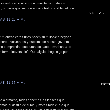
 investiogar si el enriquecimiento ilicito de los
, no tiene que ver con el narcotrafico y el lavado de
VISITAS
AS 11:29 A.M.
e mientras estos tipos hacen su millonario negocio,
rebros, voluntades y espiritus de nuestra juventud.
 no comprendan que fumando paco o marihuana, o
 forma irreversible?. Que alguien haga algo por
AS 11:37 A.M.
ma alarmante, todos sabemos los kioscos que
emos el desfile de autos y motos todo el día que
el fiscal no hacen nada, si una denuncia le dicen que