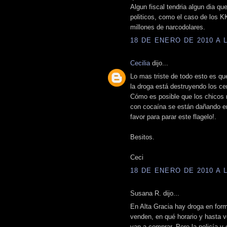
Algun fiscal tendria algun dia que
politicos, como el caso de los KK
millones de narcodolares.
18 DE ENERO DE 2010 A L
Cecilia
dijo...
Lo mas triste de todo esto es qu
la droga está destruyendo los ce
Cómo es posible que los chicos
con cocaína se están dañando en
favor para parar este flagelo!.
Besitos.
Ceci
18 DE ENERO DE 2010 A L
Susana R. dijo...
En Alta Gracia hay droga en for
venden, en qué horario y hasta v
van a comprar. Pero la policía y 