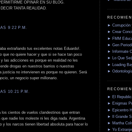
ERMITIRME OPINAR EN SU BLOG.
DECIR TANTA REALIDAD.
RECOMIEN
► Corrupción 
AS 9:22 P.M.
► Crear Conci
► FMM Educa
► Gen Periodí
staba extrañando tus excelentes notas Eduardo!.
► Informate O
o que no quiere hacer y que si se hace tan poco
► Lo Que S
o y las adicciones es porque en realidad no les
► Loading Ba
ende drogas en nuestros barrios o nuestras
► Odontologí
la justicia no intervienen es porque no quieren. Será
ocio, un negocio super millonario.
RECOMIEN
AS 10:21 P.M.
► El Republica
► Enigmas P
► Epicentro H
 los cientos de vuelos clandestinos que entran
► Il Grande 
 que nadie los moleste ni les diga nada. Argentina
► Martha Col
do y los narcos tienen libertad absoluta para hacer lo
► Yo Extranje