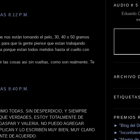
AUDIO # 5
Eduardo C
AS 8:12 P.M.
e
e nos están tomando el pelo, 30, 40 o 50 gramos
n para que la gente piense que estan trabajando
a porque estan todos metidos hasta el cuello con
r las cosas asi sin vueltas, como son realmente. Te
ARCHIVO 
AS 8:40 P.M.
ETIQUETA
OMO TODAS, SIN DESPERDICIO, Y SIEMPRE
 QUE VERDADES, ESTOY TOTALMENTE DE
PREMIOS 
GASPAR Y VALERIA, NO PUEDO AGREGAR
► "Blog del D
PLICAN Y LO ESCRIBEN MUY BIEN, MUY CLARO
► "Inconfident
NTE DE ACUERDO.
► "Mantra de 