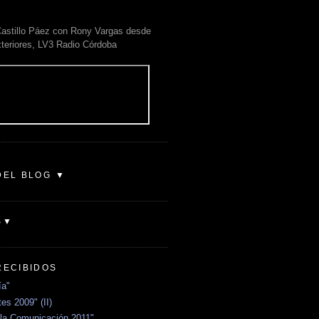
astillo Páez con Rony Vargas desde
xteriores, LV3 Radio Córdoba
DEL BLOG ▼
S▼
RECIBIDOS
ía"
es 2009" (II)
la Comunicación 2011"