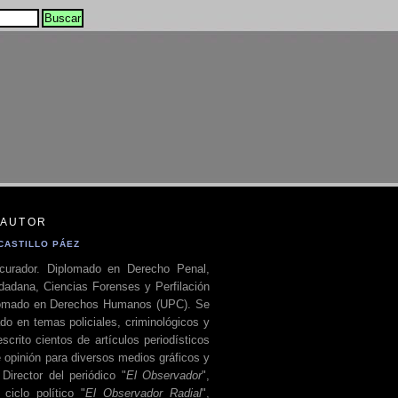
 AUTOR
CASTILLO PÁEZ
curador. Diplomado en Derecho Penal,
dadana, Ciencias Forenses y Perfilación
plomado en Derechos Humanos (UPC). Se
do en temas policiales, criminológicos y
escrito cientos de artículos periodísticos
 opinión para diversos medios gráficos y
 Director del periódico "
El Observador
",
ciclo político "
El Observador Radial
",