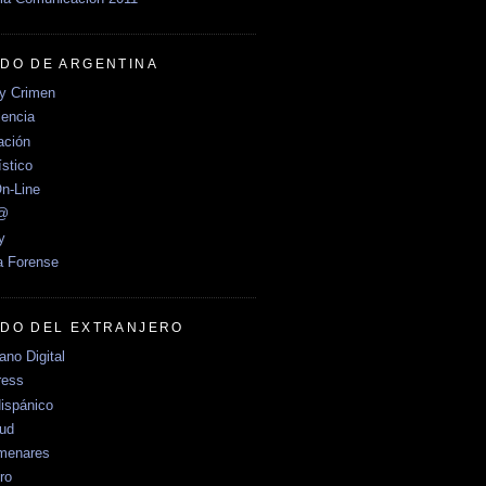
DO DE ARGENTINA
y Crimen
encia
ción
stico
n-Line
e@
y
a Forense
DO DEL EXTRANJERO
no Digital
ress
ispánico
Sud
menares
ro