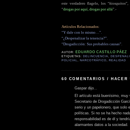
este verdadero flagelo, los “
kiosquitos
”,
“
drogas por aquí, drogas por allá
”.-
Artículos Relacionados:
“Y dale con lo mismo…”.
“¿Despenalizar la tenencia?”.
“Drogadicción: Sus probables causas”.
EDUARDO CASTILLO PÁEZ
AUTOR:
ETIQUETAS:
DELINCUENCIA
,
DESPENAL
POLICIAL
,
NARCOTRÁFICO
,
REALIDAD
60 COMENTARIOS / HACER
Gaspar dijo...
El artículo está buenísimo, muy
Secretario de Drogadicción Garc
serio y un papelonero, que solo 
políticas. Si no se ha hecho nad
responsabilidad es de él y tendrí
alarmantes datos a la sociedad.