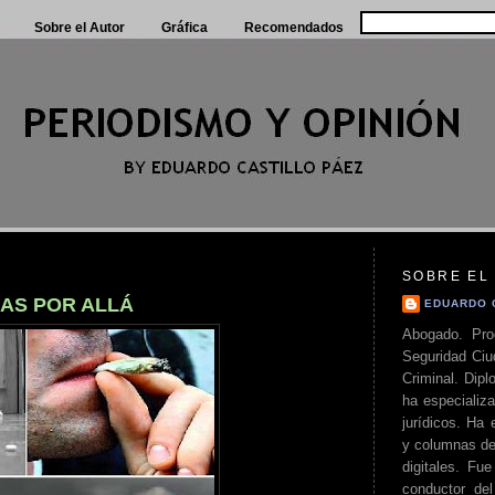
Sobre el Autor
Gráfica
Recomendados
SOBRE EL
AS POR ALLÁ
EDUARDO 
Abogado. Pro
Seguridad Ciu
Criminal. Di
ha especializa
jurídicos. Ha 
y columnas de
digitales. Fue
conductor del 