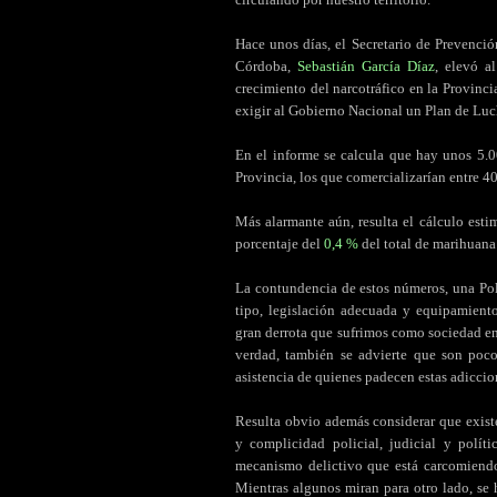
Hace unos días, el Secretario de Prevenci
Córdoba,
Sebastián García Díaz
, elevó 
crecimiento del narcotráfico en la Provincia
exigir al Gobierno Nacional un Plan de Luch
En el informe se calcula que hay unos 5.
Provincia, los que comercializarían entre 4
Más alarmante aún, resulta el cálculo est
porcentaje del
0,4 %
del total de marihuana
La contundencia de estos números, una Poli
tipo, legislación adecuada y equipamient
gran derrota que sufrimos como sociedad en 
verdad, también se advierte que son poco
asistencia de quienes padecen estas adiccio
Resulta obvio además considerar que exist
y complicidad policial, judicial y polít
mecanismo delictivo que está carcomiendo 
Mientras algunos miran para otro lado, se 