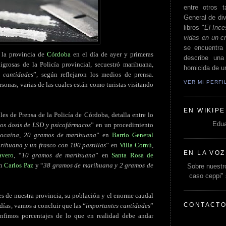
entre otros t
General de div
libros "
El Ince
vidas en un c
se encuentra 
n la provincia de
Córdoba
en el día de ayer y primeras
describe un
grosas de la Policía provincial, secuestró marihuana,
homicida de un
s cantidades
”, según reflejaron los medios de prensa.
VER MI PERF
sonas, varias de las cuales están como turistas visitando
EN WIKIPE
es de Prensa de la Policía de Córdoba, detalla entre lo
Edua
os dosis de LSD y psicofármacos
” en un procedimiento
ocaína, 20 gramos de marihuana
” en
Barrio General
rihuana y un frasco con 100 pastillas
” en
Villa Cornú
,
EN LA VOZ
avero
, “
10 gramos de marihuana
” en
Santa Rosa de
en
Carlos Paz
y “
38 gramos de marihuana y 2 gramos de
Sobre nuestro
caso ceppi"
es de nuestra provincia, su población y el enorme caudal
CONTACT
 días, vamos a concluir que las “
importantes cantidades
”
 ínfimos porcentajes de lo que en realidad debe andar