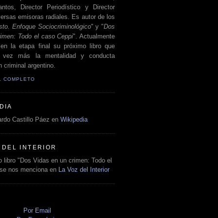
antos, Director Periodístico y Director
ersas emisoras radiales. Es autor de los
sto. Enfoque Sociocriminológico
" y "
Dos
rimen: Todo el caso Ceppi
". Actualmente
en la etapa final su próximo libro que
a vez más la mentalidad y conducta
 criminal argentino.
IL COMPLETO
DIA
rdo Castillo Páez en
Wikipedia
 DEL INTERIOR
 libro "Dos Vidas en un crimen: Todo el
 se nos menciona en
La Voz del Interior
O
Por Email