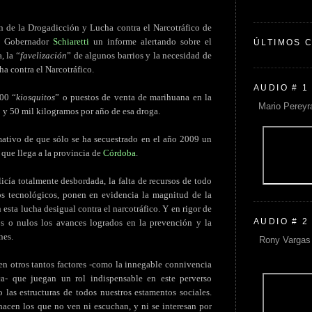
ón de la Drogadicción y Lucha contra el Narcotráfico de
al Gobernador
Schiaretti
un informe alertando sobre el
ÚLTIMOS 
, la “
favelización
” de algunos barrios y la necesidad de
a contra el Narcotráfico.
AUDIO # 1
000 “
kiosquitos
” o puestos de venta de marihuana en la
Mario Pereyr
0 y 50 mil kilogramos por año de esa droga.
imativo de que sólo se ha secuestrado en el año 2009 un
 que llega a la provincia de
Córdoba
.
cía totalmente desbordada, la falta de recursos de todo
os tecnológicos, ponen en evidencia la magnitud de la
esta lucha desigual contra el narcotráfico. Y en rigor de
AUDIO # 2
s o nulos los avances logrados en la prevención y la
nes.
Rony Vargas 
en otros tantos factores -como la innegable connivencia
ica- que juegan un rol indispensable en este perverso
las estructuras de todos nuestros estamentos sociales.
hacen los que no ven ni escuchan, y ni se interesan por