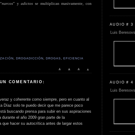
 “
narcos
” y
adictos
se multiplican masivamente, con
AUDIO # 3
Luis Beresovs
IZACIÓN
,
DROGADICCIÓN
,
DROGAS
,
EFICIENCIA
 UN COMENTARIO:
AUDIO # 4
Luis Beresovs
 veraz y coherente como siempre, pero en cuanto al
ía Díaz solo te puedo decir que me parece poco
está buscando prensa para subir en sus aspiraciones
a durante el año 2009 gran parte de la
a que hacer su autocrítica antes de largar estos