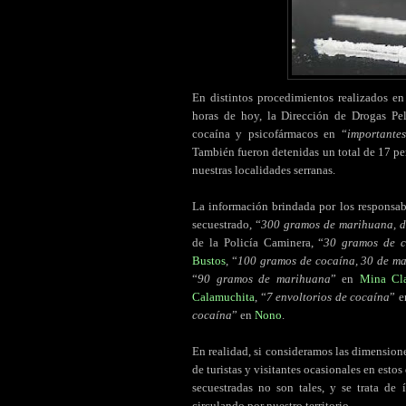
En distintos procedimientos realizados e
horas de hoy, la Dirección de Drogas Peli
cocaína y psicofármacos en “
importante
También fueron detenidas un total de 17 per
nuestras localidades serranas.
La información brindada por los responsabl
secuestrado, “
300 gramos de marihuana, d
de la Policía Caminera, “
30 gramos de c
Bustos
, “
100 gramos de cocaína, 30 de ma
“
90 gramos de marihuana
” en
Mina Cl
Calamuchita
, “
7 envoltorios de cocaína
” 
cocaína
” en
Nono
.
En realidad, si consideramos las dimension
de turistas y visitantes ocasionales en estos
secuestradas no son tales, y se trata de
circulando por nuestro territorio.