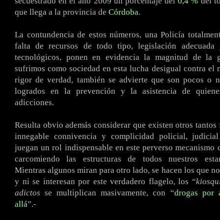
secuestrado en el año 2009 un porcentaje del
0,4 %
del t
que llega a la provincia de
Córdoba
.
La contundencia de estos números, una Policía totalmen
falta de recursos de todo tipo, legislación adecuada
tecnológicos, ponen en evidencia la magnitud de la 
sufrimos como sociedad en esta lucha desigual contra el n
rigor de verdad, también se advierte que son pocos o n
logrados en la prevención y la asistencia de quiene
adicciones.
Resulta obvio además considerar que existen otros tantos 
innegable connivencia y complicidad policial, judicial
juegan un rol indispensable en este perverso mecanismo d
carcomiendo las estructuras de todos nuestros estam
Mientras algunos miran para otro lado, se hacen los que no
y ni se interesan por este verdadero flagelo, los “
kiosqu
adictos
se multiplican masivamente, con “
drogas por 
allá
”.-