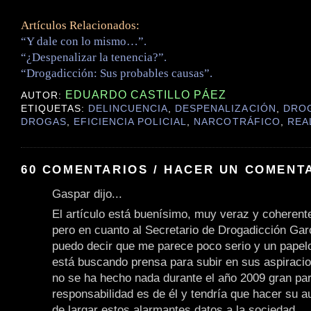
Artículos Relacionados:
“Y dale con lo mismo…”.
“¿Despenalizar la tenencia?”.
“Drogadicción: Sus probables causas”.
EDUARDO CASTILLO PÁEZ
AUTOR:
ETIQUETAS:
DELINCUENCIA
,
DESPENALIZACIÓN
,
DRO
DROGAS
,
EFICIENCIA POLICIAL
,
NARCOTRÁFICO
,
REA
60 COMENTARIOS / HACER UN COMENT
Gaspar dijo...
El artículo está buenísimo, muy veraz y coheren
pero en cuanto al Secretario de Drogadicción Gar
puedo decir que me parece poco serio y un papel
está buscando prensa para subir en sus aspiracion
no se ha hecho nada durante el año 2009 gran par
responsabilidad es de él y tendría que hacer su au
de largar estos alarmantes datos a la sociedad.