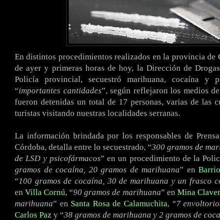
En distintos procedimientos realizados en la provincia de
de ayer y primeras horas de hoy, la Dirección de Drogas
Policía provincial, secuestró marihuana, cocaína y 
“
importantes cantidades
”, según reflejaron los medios d
fueron detenidas un total de 17 personas, varias de las 
turistas visitando nuestras localidades serranas.
La información brindada por los responsables de Prensa
Córdoba, detalla entre lo secuestrado, “
300 gramos de mari
de LSD y psicofármacos
” en un procedimiento de la Poli
gramos de cocaína, 20 gramos de marihuana
” en
Barri
“
100 gramos de cocaína, 30 de marihuana y un frasco co
en
Villa Cornú
, “
90 gramos de marihuana
” en
Mina Clave
marihuana
” en
Santa Rosa de Calamuchita
, “
7 envoltori
Carlos Paz
y “
38 gramos de marihuana y 2 gramos de coc