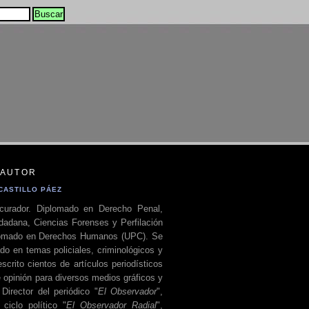
 AUTOR
CASTILLO PÁEZ
curador. Diplomado en Derecho Penal,
dadana, Ciencias Forenses y Perfilación
plomado en Derechos Humanos (UPC). Se
do en temas policiales, criminológicos y
escrito cientos de artículos periodísticos
 opinión para diversos medios gráficos y
 Director del periódico "
El Observador
",
ciclo político "
El Observador Radial
",