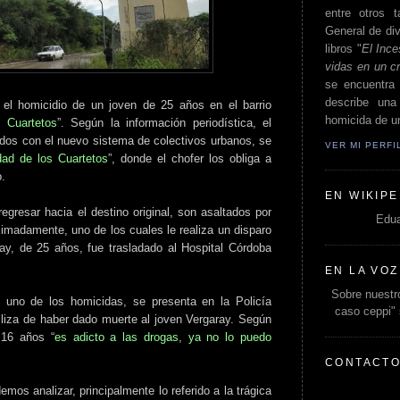
entre otros t
General de div
libros "
El Ince
vidas en un c
se encuentra 
describe un
el homicidio de un joven de 25 años en el barrio
homicida de un
 Cuartetos
”. Según la información periodística, el
os con el nuevo sistema de colectivos urbanos, se
VER MI PERF
dad de los Cuartetos
”, donde el chofer los obliga a
o.
EN WIKIPE
egresar hacia el destino original, son asaltados por
Edua
imadamente, uno de los cuales le realiza un disparo
ay, de 25 años, fue trasladado al Hospital Córdoba
EN LA VOZ
Sobre nuestro
 uno de los homicidas, se presenta en la Policía
caso ceppi"
iliza de haber dado muerte al joven Vergaray. Según
 16 años “
es adicto a las drogas, ya no lo puedo
CONTACT
mos analizar, principalmente lo referido a la trágica