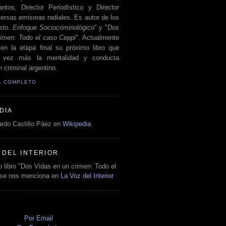
antos, Director Periodístico y Director
ersas emisoras radiales. Es autor de los
sto. Enfoque Sociocriminológico
" y "
Dos
rimen: Todo el caso Ceppi
". Actualmente
en la etapa final su próximo libro que
a vez más la mentalidad y conducta
 criminal argentino.
IL COMPLETO
DIA
rdo Castillo Páez en
Wikipedia
 DEL INTERIOR
 libro "Dos Vidas en un crimen: Todo el
 se nos menciona en
La Voz del Interior
O
Por Email