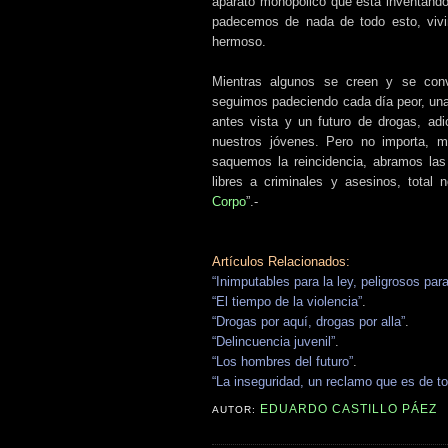
aparato monopólico que está inventando
padecemos de nada de todo esto, vivi
hermoso.
Mientras algunos se creen y se conv
seguimos padeciendo cada día peor, una 
antes vista y un futuro de drogas, ad
nuestros jóvenes. Pero no importa, 
saquemos la reincidencia, abramos las
libres a criminales y asesinos, total
Corpo
”.-
Artículos Relacionados:
“Inimputables para la ley, peligrosos par
“El tiempo de la violencia”
.
“Drogas por aquí, drogas por alla”
.
“Delincuencia juvenil”
.
“Los hombres del futuro”
.
“La inseguridad, un reclamo que es de t
EDUARDO CASTILLO PÁEZ
AUTOR: