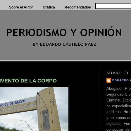
Sobre el Autor
Gráfica
Recomendados
SOBRE EL
INVENTO DE LA CORPO
EDUARDO 
Abogado. Pro
Seguridad Ciu
Criminal. Di
ha especializa
jurídicos. Ha 
y columnas de
digitales. Fue
conductor del 