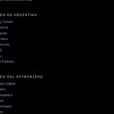
DO DE ARGENTINA
y Crimen
encia
ción
stico
n-Line
e@
y
a Forense
DO DEL EXTRANJERO
no Digital
ress
ispánico
Sud
menares
ro