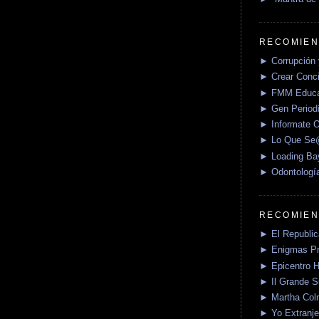
RECOMIEN
► Corrupción 
► Crear Conci
► FMM Educa
► Gen Periodí
► Informate O
► Lo Que S
► Loading Ba
► Odontologí
RECOMIEN
► El Republica
► Enigmas P
► Epicentro H
► Il Grande 
► Martha Col
► Yo Extranje