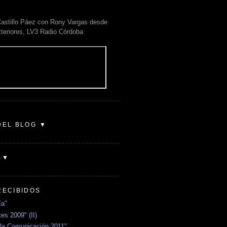
astillo Páez con Rony Vargas desde
xteriores, LV3 Radio Córdoba
DEL BLOG ▼
S▼
RECIBIDOS
ía"
es 2009" (II)
la Comunicación 2011"