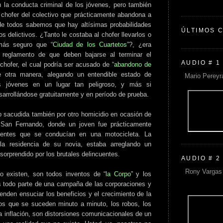
n la conducta criminal de los jóvenes, pero también
chofer del colectivo que prácticamente abandona a
e todos sabemos que hay altísimas probabilidades
ÚLTIMOS 
s delictivos. ¿Tanto le costaba al chofer llevarlos o
 más seguro que “
Ciudad de los Cuartetos
”?, ¿era
l reglamento de que deben bajarse al terminar el
AUDIO # 1
chofer, el cual podría ser acusado de “
abandono de
e otra manera, alegando un entendible estado de
Mario Pereyr
 jóvenes en un lugar tan peligroso, y más si
sarrollándose gratuitamente y en período de prueba.
o sacudida también por otro homicidio en ocasión de
 San Fernando, donde un joven fue prácticamente
cuentes que se conducían en una motocicleta. La
la residencia de su novia, estaba arreglando un
orprendido por los brutales delincuentes.
AUDIO # 2
Rony Vargas 
no existen, son todos inventos de “
la Corpo
” y los
Es todo parte de una campaña de las corporaciones y
tenden ensuciar los beneficios y el crecimiento de la
os que se suceden minuto a minuto, los robos, los
la inflación, son distorsiones comunicacionales de un