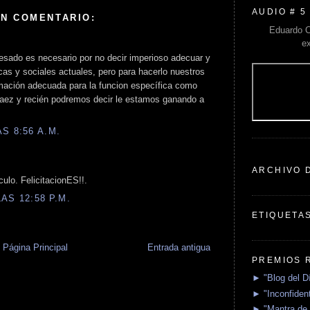
AUDIO # 5
UN COMENTARIO:
Eduardo C
e
esado es necesario por no decir imperioso adecuar y
icas y sociales actuales, pero para hacerlo nuestros
rmación adecuada para la funcion específica como
 Paez y recién podremos decir le estamos ganando a
S 8:56 A.M.
ARCHIVO 
ulo. FelicitacionES!!.
AS 12:58 P.M.
ETIQUETA
Página Principal
Entrada antigua
PREMIOS 
► "Blog del D
► "Inconfident
► "Mantra de 