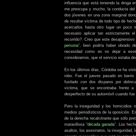
influencia que está teniendo la droga e
me preocupa y mucho, la conducta del 
dos jóvenes en una zona marginal dond
de resultar víctima de todo tipo de hecho
acercarlos hasta otro lugar un poco
necesario aplicar tan estrictamente e
recorrido?. Creo que este desaprensivo 
persona
”, bien podría haber obrado d
necesidad como es no dejar a esos
consideramos, que el servicio estaba de
En los últimos días, Córdoba se ha vist
robo. Fue el jueves pasado en barrio
fusilado con dos disparos por delin
víctima, que se encontraba frente a 
desperfecto de su automóvil cuando fue s
Pero la inseguridad y los homicidios 
medios periodísticos de la oposición. 
de la derecha recalcitrante que sólo pre
maravillosa “
década ganada
”. Los hech
asaltos, los asesinatos, la inseguridad, 