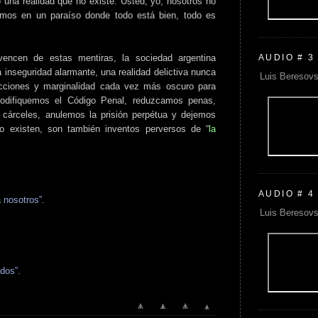
 una realidad que no existe. Usted, yo, nosotros no
mos en un paraíso donde todo está bien, todo es
AUDIO # 3
encen de estas mentiras, la sociedad argentina
inseguridad alarmante, una realidad delictiva nunca
Luis Beresovs
icciones y marginalidad cada vez más oscuro para
modifiquemos el Código Penal, reduzcamos penas,
 cárceles, anulemos la prisión perpétua y dejemos
 no existen, son también inventos perversos de “
la
AUDIO # 4
a nosotros”
.
Luis Beresovs
odos”
.