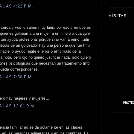
 LAS 4:22 P.M.
VISITAS
cerca y vos lo sabes muy bien, por eso creo que es
uienes golpean a una mujer, a un niño o a cualquier
an ayuda profesional porque sino van a reinc ...idir
etrás de un golpeador hay una persona que fue tmb
adie lo ayudó repite el error o el "círculo de la
a nota, pero ojo no quiero justificar nada, solo quiero
iones psicológicas que necesitan un tratamiento tmb
 pueda corresponderles.
 LAS 7:50 P.M.
ero hay mujeres y mujeres...
 LAS 12:01 P.M.
lencia familiar no se da solamente en las clases
s en las personas adineradas y en los countries. Es