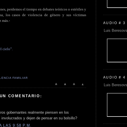
es, perdemos el tiempo en debates teóricos o estériles y
rna, los casos de violencia de género y sus víctimas
z más.-
AUDIO # 3
Luis Beresovs
l cielo”.
AUDIO # 4
LENCIA FAMILIAR
Luis Beresovs
 UN COMENTARIO:
tros gobernantes realmente piensen en los
involucrados y dejen de pensar en su bolsillo?
 LAS 9:58 P.M.