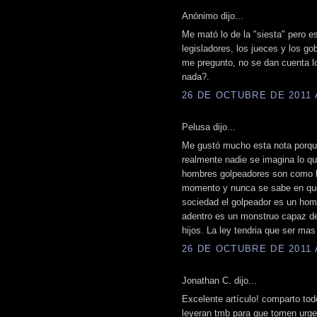
Anónimo dijo...
Me mató lo de la "siesta" pero e
legisladores, los jueces y los g
me pregunto, no se dan cuenta l
nada?.
26 DE OCTUBRE DE 2011 A
Pelusa dijo...
Me gustó mucho esta nota porque 
realmente nadie se imagina lo q
hombres golpeadores son como b
momento y nunca se sabe en que
sociedad el golpeador es un hom
adentro es un monstruo capaz d
hijos. La ley tendria que ser ma
26 DE OCTUBRE DE 2011 A
Jonathan C. dijo...
Excelente artículo! comparto todo
leyeran tmb para que tomen urg