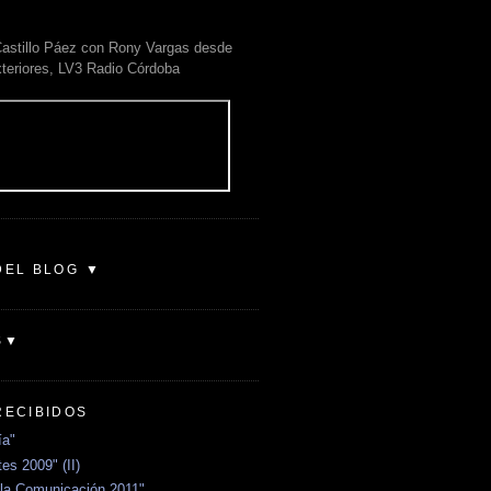
astillo Páez con Rony Vargas desde
xteriores, LV3 Radio Córdoba
DEL BLOG ▼
S▼
RECIBIDOS
ía"
es 2009" (II)
la Comunicación 2011"