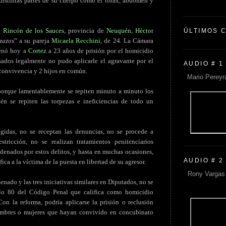
istintas partes de su cuerpo como el tórax, abdomen y
d
Rincón de los Sauces
, provincia de
Neuquén
,
Héctor
ÚLTIMOS 
zazos
” a su pareja
Micaela Recchini
, de 24. La Cámara
enó hoy a
Cortez
a 23 años de prisión por el homicidio
asados legalmente no pudo aplicarle el agravante por el
AUDIO # 1
e convivencia y 2 hijos en común.
Mario Pereyr
 porque lamentablemente se repiten minuto a minuto los
én se repiten las torpezas e ineficiencias de todo un
gidas, no se receptan las denuncias, no se procede a
stricción, no se realizan tratamientos penitenciarios
denados por estos delitos, y hasta en muchas ocasiones,
AUDIO # 2
fica a la víctima de la puesta en libertad de su agresor.
Rony Vargas 
enado y las tres iniciativas similares en Diputados, no se
ulo 80 del Código Penal que califica como homicidio
Con la reforma, podría aplicarse la prisión o reclusión
ombres o mujeres que hayan convivido en concubinato