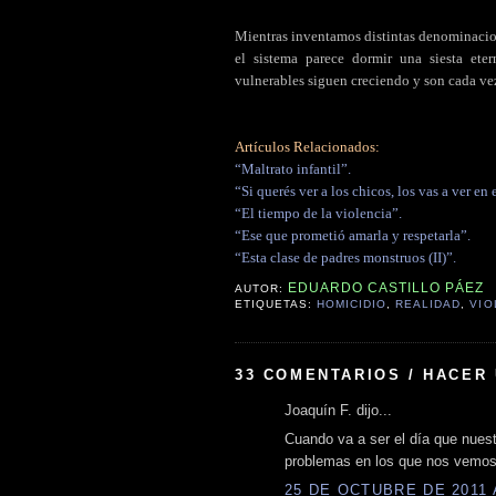
Mientras inventamos distintas denominacion
el sistema parece dormir una siesta ete
vulnerables siguen creciendo y son cada ve
Artículos Relacionados:
“Maltrato infantil”.
“Si querés ver a los chicos, los vas a ver en e
“El tiempo de la violencia”.
“Ese que prometió amarla y respetarla”.
“Esta clase de padres monstruos (II)”.
EDUARDO CASTILLO PÁEZ
AUTOR:
ETIQUETAS:
HOMICIDIO
,
REALIDAD
,
VIO
33 COMENTARIOS / HACER
Joaquín F. dijo...
Cuando va a ser el día que nues
problemas en los que nos vemos 
25 DE OCTUBRE DE 2011 A