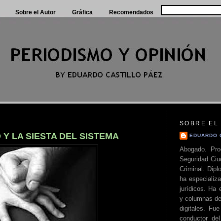
Sobre el Autor
Gráfica
Recomendados
SOBRE EL
 Y LA SIESTA DEL SISTEMA
EDUARDO 
Abogado. Pro
Seguridad Ciu
Criminal. Di
ha especializa
jurídicos. Ha 
y columnas de
digitales. Fue
conductor del 