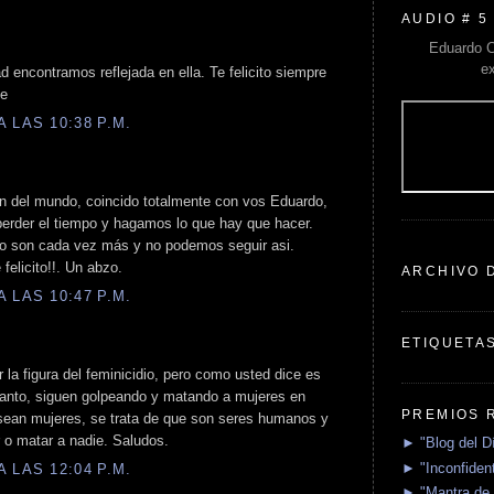
AUDIO # 5
Eduardo C
e
encontramos reflejada en ella. Te felicito siempre
de
 LAS 10:38 P.M.
ón del mundo, coincido totalmente con vos Eduardo,
erder el tiempo y hagamos lo que hay que hacer.
ero son cada vez más y no podemos seguir asi.
felicito!!. Un abzo.
ARCHIVO 
 LAS 10:47 P.M.
ETIQUETA
 la figura del feminicidio, pero como usted dice es
tanto, siguen golpeando y matando a mujeres en
PREMIOS 
 sean mujeres, se trata de que son seres humanos y
r o matar a nadie. Saludos.
► "Blog del D
► "Inconfident
 LAS 12:04 P.M.
► "Mantra de 