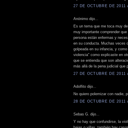
27 DE OCTUBRE DE 2011 A
Anónimo dijo...
Es un tema que me toca muy de 
muy importante comprender que q
persona están enfermas y necesit
en su conducta. Muchas veces d
golpeada en su infancia, y como n
violencia" como explicaste en otr
que se entienda que son alterac
más allá de la pena judicial que
27 DE OCTUBRE DE 2011 A
Adolfito dijo...
No quiero polemizar con nadie, p
28 DE OCTUBRE DE 2011 A
Sebas G. dijo...
Y no hay que confundirse, la vio
bajas o villas, también hay caso