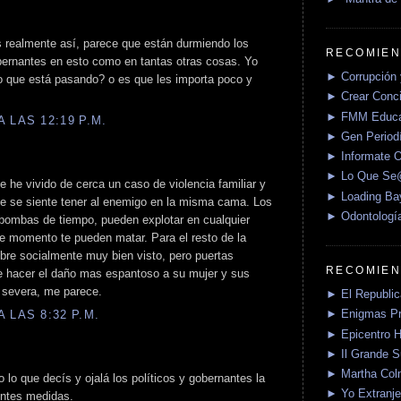
s realmente así, parece que están durmiendo los
RECOMIEN
obernantes en esto como en tantas otras cosas. Yo
► Corrupción 
o que está pasando? o es que les importa poco y
► Crear Conci
► FMM Educa
 LAS 12:19 P.M.
► Gen Periodí
► Informate O
► Lo Que S
he vivido de cerca un caso de violencia familiar y
► Loading Ba
ue se siente tener al enemigo en la misma cama. Los
► Odontologí
ombas de tiempo, pueden explotar en cualquier
 momento te pueden matar. Para el resto de la
bre socialmente muy bien visto, pero puertas
RECOMIEN
e hacer el daño mas espantoso a su mujer y sus
s severa, me parece.
► El Republica
► Enigmas P
 LAS 8:32 P.M.
► Epicentro H
► Il Grande 
► Martha Col
 lo que decís y ojalá los políticos y gobernantes la
► Yo Extranje
entes medidas.