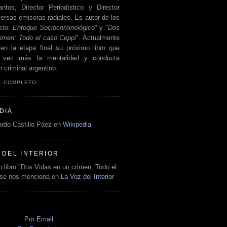
antos, Director Periodístico y Director
ersas emisoras radiales. Es autor de los
sto. Enfoque Sociocriminológico
" y "
Dos
rimen: Todo el caso Ceppi
". Actualmente
en la etapa final su próximo libro que
a vez más la mentalidad y conducta
 criminal argentino.
IL COMPLETO
DIA
rdo Castillo Páez en
Wikipedia
 DEL INTERIOR
 libro "Dos Vidas en un crimen: Todo el
 se nos menciona en
La Voz del Interior
O
Por Email