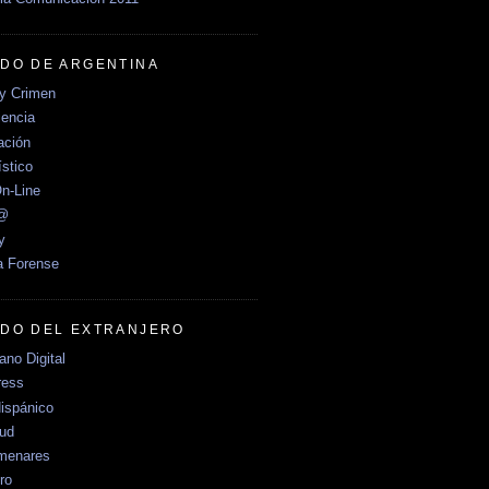
DO DE ARGENTINA
y Crimen
encia
ción
stico
n-Line
e@
y
a Forense
DO DEL EXTRANJERO
no Digital
ress
ispánico
Sud
menares
ro