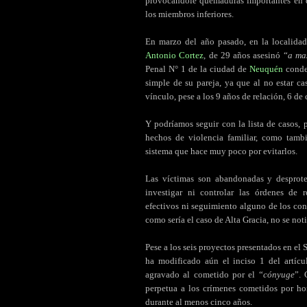
provocándole quemaduras importantes en d
los miembros inferiores.
En marzo del año pasado, en la localida
Antonio Cortez
, de 29 años asesinó “
a ma
Penal N° 1 de la ciudad de
Neuquén
cond
simple de su pareja, ya que al no estar c
vínculo, pese a los 9 años de relación, 6 d
Y podríamos seguir con la lista de casos,
hechos de violencia familiar, como tambi
sistema que hace muy poco por evitarlos.
Las víctimas son abandonadas y desprote
investigar ni controlar las órdenes de re
efectivos ni seguimiento alguno de los con
como sería el caso de Alta Gracia, no se noti
Pese a los seis proyectos presentados en el S
ha modificado aún el inciso 1 del artíc
agravado al cometido por el “
cónyuge
”. 
perpetua a los crímenes cometidos por h
durante al menos cinco años.