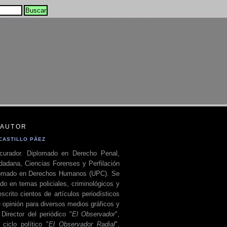
 AUTOR
CASTILLO PÁEZ
curador. Diplomado en Derecho Penal,
dadana, Ciencias Forenses y Perfilación
plomado en Derechos Humanos (UPC). Se
do en temas policiales, criminológicos y
escrito cientos de artículos periodísticos
 opinión para diversos medios gráficos y
 Director del periódico "
El Observador
",
ciclo político "
El Observador Radial
",