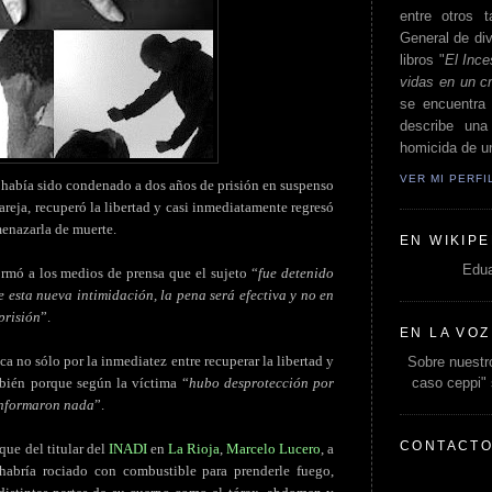
entre otros t
General de div
libros "
El Ince
vidas en un c
se encuentra 
describe un
homicida de un
VER MI PERF
 había sido condenado a dos años de prisión en suspenso
areja, recuperó la libertad y casi inmediatamente regresó
menazarla de muerte.
EN WIKIPE
Edua
rmó a los medios de prensa que el sujeto “
fue detenido
 esta nueva intimidación, la pena será efectiva y no en
prisión
”.
EN LA VOZ
ca no sólo por la inmediatez entre recuperar la libertad y
Sobre nuestro
caso ceppi"
mbién porque según la víctima “
hubo desprotección por
 informaron nada
”.
CONTACT
que del titular del
INADI
en
La Rioja
,
Marcelo Lucero
, a
habría rociado con combustible para prenderle fuego,