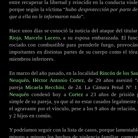
entre recuperar la libertad y reincidir en la conducta viol
porque según la víctima “
hubo desprotección por parte de 
que a ella no le informaron nada
”.
Hace unos días se conoció la noticia del ataque del titula
Rioja
,
Marcelo Lucero
, a su esposa embarazada. El func
rociado con combustible para prenderle fuego, provocá
importantes en distintas partes de su cuerpo como el tór
miembros inferiores.
En marzo del año pasado, en la localidad
Rincón de los Sa
Neuquén
,
Héctor Antonio Cortez
, de 29 años asesinó “
pareja
Micaela Recchini
, de 24. La Cámara Penal N° 1
Neuquén
condenó hoy a
Cortez
a 23 años de prisión 
simple de su pareja, ya que al no estar casados legalmente
el agravante por el vínculo, pese a los 9 años de relación
y 2 hijos en común.
Y podríamos seguir con la lista de casos, porque lamentabl
minuto a minuto los hechos de violencia familiar, como t