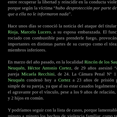
entre recuperar la libertad y reincidir en la conducta viol
porque según la víctima “
hubo desprotección por parte de 
que a ella no le informaron nada
”.
Hace unos días se conoció la noticia del ataque del titula
Rioja
,
Marcelo Lucero
, a su esposa embarazada. El func
rociado con combustible para prenderle fuego, provocá
importantes en distintas partes de su cuerpo como el tór
miembros inferiores.
En marzo del año pasado, en la localidad
Rincón de los Sa
Neuquén
,
Héctor Antonio Cortez
, de 29 años asesinó “
pareja
Micaela Recchini
, de 24. La Cámara Penal N° 1
Neuquén
condenó hoy a
Cortez
a 23 años de prisión 
simple de su pareja, ya que al no estar casados legalmente
el agravante por el vínculo, pese a los 9 años de relación
y 2 hijos en común.
Y podríamos seguir con la lista de casos, porque lamentabl
minuto a minuto los hechos de violencia familiar, como t