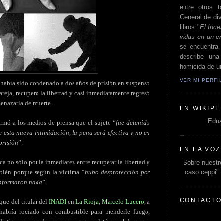
entre otros t
General de div
libros "
El Ince
vidas en un c
se encuentra 
describe un
homicida de un
VER MI PERF
 había sido condenado a dos años de prisión en suspenso
areja, recuperó la libertad y casi inmediatamente regresó
menazarla de muerte.
EN WIKIPE
Edua
rmó a los medios de prensa que el sujeto “
fue detenido
 esta nueva intimidación, la pena será efectiva y no en
prisión
”.
EN LA VOZ
ca no sólo por la inmediatez entre recuperar la libertad y
Sobre nuestro
caso ceppi"
mbién porque según la víctima “
hubo desprotección por
 informaron nada
”.
CONTACT
que del titular del
INADI
en
La Rioja
,
Marcelo Lucero
, a
habría rociado con combustible para prenderle fuego,