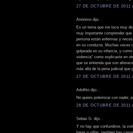
27 DE OCTUBRE DE 2011 A
Anónimo dijo...
Es un tema que me toca muy de 
muy importante comprender que q
persona están enfermas y necesit
en su conducta. Muchas veces d
golpeada en su infancia, y como n
violencia" como explicaste en otr
que se entienda que son alterac
más allá de la pena judicial que
27 DE OCTUBRE DE 2011 A
Adolfito dijo...
No quiero polemizar con nadie, p
28 DE OCTUBRE DE 2011 A
Sebas G. dijo...
Y no hay que confundirse, la vio
bajas o villas, también hay caso