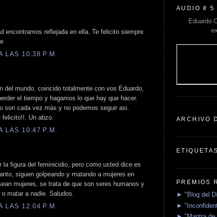
AUDIO # 5
Eduardo C
e
encontramos reflejada en ella. Te felicito siempre
de
 LAS 10:38 P.M.
ón del mundo, coincido totalmente con vos Eduardo,
erder el tiempo y hagamos lo que hay que hacer.
ero son cada vez más y no podemos seguir asi.
felicito!!. Un abzo.
ARCHIVO 
 LAS 10:47 P.M.
ETIQUETA
 la figura del feminicidio, pero como usted dice es
tanto, siguen golpeando y matando a mujeres en
PREMIOS 
 sean mujeres, se trata de que son seres humanos y
r o matar a nadie. Saludos.
► "Blog del D
► "Inconfident
 LAS 12:04 P.M.
► "Mantra de 