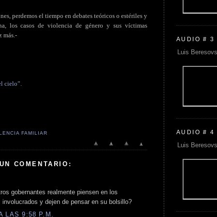
es, perdemos el tiempo en debates teóricos o estériles y
rna, los casos de violencia de género y sus víctimas
z más.-
AUDIO # 3
Luis Beresovs
l cielo”.
AUDIO # 4
LENCIA FAMILIAR
Luis Beresovs
 UN COMENTARIO:
tros gobernantes realmente piensen en los
involucrados y dejen de pensar en su bolsillo?
 LAS 9:58 P.M.