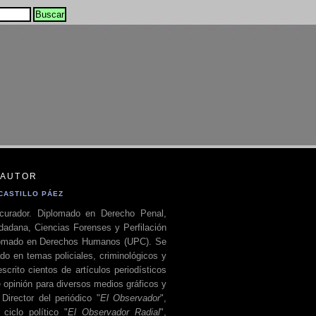
 AUTOR
CASTILLO PÁEZ
curador. Diplomado en Derecho Penal,
dadana, Ciencias Forenses y Perfilación
plomado en Derechos Humanos (UPC). Se
do en temas policiales, criminológicos y
escrito cientos de artículos periodísticos
 opinión para diversos medios gráficos y
 Director del periódico "
El Observador
",
ciclo político "
El Observador Radial
",