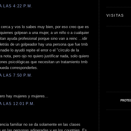
 LAS 4:22 P.M.
VISITAS
cerca y vos lo sabes muy bien, por eso creo que es
uienes golpean a una mujer, a un niño o a cualquier
an ayuda profesional porque sino van a reinc ...idir
etrás de un golpeador hay una persona que fue tmb
adie lo ayudó repite el error o el "círculo de la
a nota, pero ojo no quiero justificar nada, solo quiero
iones psicológicas que necesitan un tratamiento tmb
 pueda corresponderles.
 LAS 7:50 P.M.
ero hay mujeres y mujeres...
 LAS 12:01 P.M.
lencia familiar no se da solamente en las clases
s en las personas adineradas y en los countries. Es