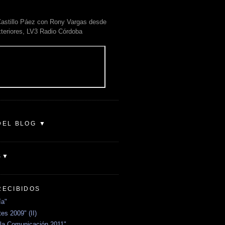
astillo Páez con Rony Vargas desde
xteriores, LV3 Radio Córdoba
DEL BLOG ▼
S▼
RECIBIDOS
ía"
es 2009" (II)
la Comunicación 2011"