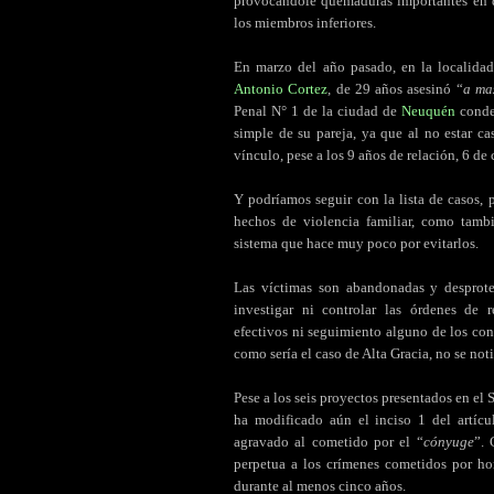
provocándole quemaduras importantes en d
los miembros inferiores.
En marzo del año pasado, en la localida
Antonio Cortez
, de 29 años asesinó “
a ma
Penal N° 1 de la ciudad de
Neuquén
cond
simple de su pareja, ya que al no estar c
vínculo, pese a los 9 años de relación, 6 d
Y podríamos seguir con la lista de casos,
hechos de violencia familiar, como tambi
sistema que hace muy poco por evitarlos.
Las víctimas son abandonadas y desprote
investigar ni controlar las órdenes de re
efectivos ni seguimiento alguno de los con
como sería el caso de Alta Gracia, no se noti
Pese a los seis proyectos presentados en el S
ha modificado aún el inciso 1 del artíc
agravado al cometido por el “
cónyuge
”. 
perpetua a los crímenes cometidos por h
durante al menos cinco años.