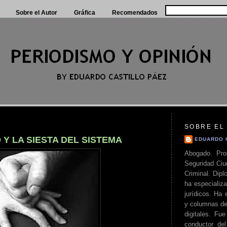
Sobre el Autor
Gráfica
Recomendados
SOBRE EL
 Y LA SIESTA DEL SISTEMA
EDUARDO 
Abogado. Pro
Seguridad Ciu
Criminal. Di
ha especializa
jurídicos. Ha 
y columnas de
digitales. Fue
conductor del 