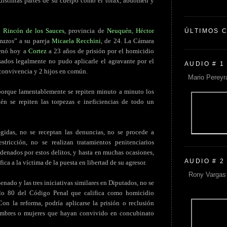
istintas partes de su cuerpo como el tórax, abdomen y
d
Rincón de los Sauces
, provincia de
Neuquén
,
Héctor
ÚLTIMOS 
zazos
” a su pareja
Micaela Recchini
, de 24. La Cámara
enó hoy a
Cortez
a 23 años de prisión por el homicidio
asados legalmente no pudo aplicarle el agravante por el
AUDIO # 1
e convivencia y 2 hijos en común.
Mario Pereyr
 porque lamentablemente se repiten minuto a minuto los
én se repiten las torpezas e ineficiencias de todo un
gidas, no se receptan las denuncias, no se procede a
stricción, no se realizan tratamientos penitenciarios
denados por estos delitos, y hasta en muchas ocasiones,
AUDIO # 2
fica a la víctima de la puesta en libertad de su agresor.
Rony Vargas 
enado y las tres iniciativas similares en Diputados, no se
ulo 80 del Código Penal que califica como homicidio
Con la reforma, podría aplicarse la prisión o reclusión
ombres o mujeres que hayan convivido en concubinato