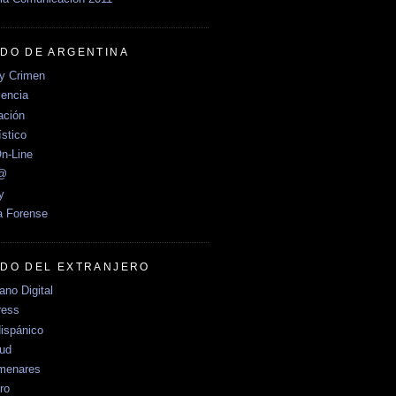
DO DE ARGENTINA
y Crimen
encia
ción
stico
n-Line
e@
y
a Forense
DO DEL EXTRANJERO
no Digital
ress
ispánico
Sud
menares
ro