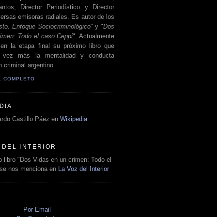
antos, Director Periodístico y Director
ersas emisoras radiales. Es autor de los
sto. Enfoque Sociocriminológico
" y "
Dos
rimen: Todo el caso Ceppi
". Actualmente
en la etapa final su próximo libro que
a vez más la mentalidad y conducta
 criminal argentino.
IL COMPLETO
DIA
rdo Castillo Páez en
Wikipedia
 DEL INTERIOR
 libro "Dos Vidas en un crimen: Todo el
 se nos menciona en
La Voz del Interior
O
Por Email