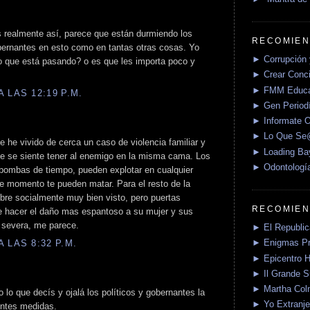
s realmente así, parece que están durmiendo los
RECOMIEN
obernantes en esto como en tantas otras cosas. Yo
► Corrupción 
o que está pasando? o es que les importa poco y
► Crear Conci
► FMM Educa
 LAS 12:19 P.M.
► Gen Periodí
► Informate O
► Lo Que S
he vivido de cerca un caso de violencia familiar y
► Loading Ba
ue se siente tener al enemigo en la misma cama. Los
► Odontologí
ombas de tiempo, pueden explotar en cualquier
 momento te pueden matar. Para el resto de la
bre socialmente muy bien visto, pero puertas
RECOMIEN
e hacer el daño mas espantoso a su mujer y sus
s severa, me parece.
► El Republica
► Enigmas P
 LAS 8:32 P.M.
► Epicentro H
► Il Grande 
► Martha Col
 lo que decís y ojalá los políticos y gobernantes la
► Yo Extranje
entes medidas.