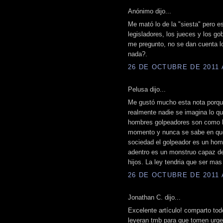
Anónimo dijo...
Me mató lo de la "siesta" pero e
legisladores, los jueces y los g
me pregunto, no se dan cuenta l
nada?.
26 DE OCTUBRE DE 2011 A
Pelusa dijo...
Me gustó mucho esta nota porque 
realmente nadie se imagina lo q
hombres golpeadores son como b
momento y nunca se sabe en que
sociedad el golpeador es un hom
adentro es un monstruo capaz d
hijos. La ley tendria que ser ma
26 DE OCTUBRE DE 2011 A
Jonathan C. dijo...
Excelente artículo! comparto todo
leyeran tmb para que tomen urg