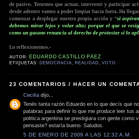
de pasivo. Tenemos que actuar, intervenir y participar ac
desde adentro vamos a poder limpiar hacia fuera. Ha lleg
comenzar a desplegar nuestra propia acción y “
si aspira
debemos mirar lejos y volar alto; porque el que se resi
como un gusano renuncia al derecho de protestar si lo ap
.
Lo reflexionemos.-
EDUARDO CASTILLO PÁEZ
AUTOR:
ETIQUETAS:
DEMOCRACIA
,
REALIDAD
,
VOTO
23 COMENTARIOS / HACER UN COMENT
Cecilia
dijo...
Tenés tanta razón Eduardo en lo que decís que n
palabras para definir lo que me produce leer tus ar
politica argentina se prestigiara con gente como v
pensaste? estaría bueno. Saludos.
5 DE ENERO DE 2009 A LAS 12:32 A.M.