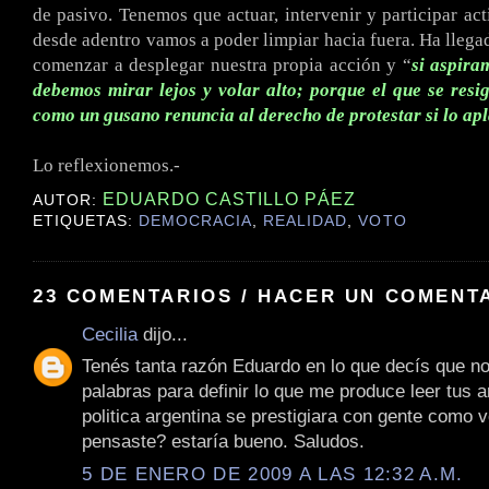
de pasivo. Tenemos que actuar, intervenir y participar ac
desde adentro vamos a poder limpiar hacia fuera. Ha lleg
comenzar a desplegar nuestra propia acción y “
si aspira
debemos mirar lejos y volar alto; porque el que se resi
como un gusano renuncia al derecho de protestar si lo ap
.
Lo reflexionemos.-
EDUARDO CASTILLO PÁEZ
AUTOR:
ETIQUETAS:
DEMOCRACIA
,
REALIDAD
,
VOTO
23 COMENTARIOS / HACER UN COMENT
Cecilia
dijo...
Tenés tanta razón Eduardo en lo que decís que n
palabras para definir lo que me produce leer tus ar
politica argentina se prestigiara con gente como v
pensaste? estaría bueno. Saludos.
5 DE ENERO DE 2009 A LAS 12:32 A.M.