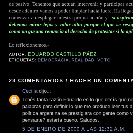
de pasivo. Tenemos que actuar, intervenir y participar ac
desde adentro vamos a poder limpiar hacia fuera. Ha lleg
comenzar a desplegar nuestra propia acción y “
si aspira
debemos mirar lejos y volar alto; porque el que se resi
como un gusano renuncia al derecho de protestar si lo ap
.
Lo reflexionemos.-
EDUARDO CASTILLO PÁEZ
AUTOR:
ETIQUETAS:
DEMOCRACIA
,
REALIDAD
,
VOTO
23 COMENTARIOS / HACER UN COMENT
Cecilia
dijo...
Tenés tanta razón Eduardo en lo que decís que n
palabras para definir lo que me produce leer tus ar
politica argentina se prestigiara con gente como v
pensaste? estaría bueno. Saludos.
5 DE ENERO DE 2009 A LAS 12:32 A.M.