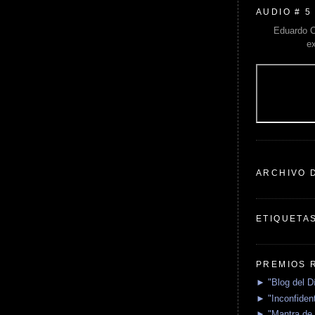
AUDIO # 5
Eduardo C
e
ARCHIVO 
ETIQUETA
PREMIOS 
► "Blog del D
► "Inconfident
► "Mantra de 