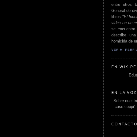
entre otros t
General de div
libros "
El Ince
vidas en un c
se encuentra 
describe un
homicida de un
VER MI PERF
EN WIKIPE
Edua
EN LA VOZ
Sobre nuestro
caso ceppi"
CONTACT