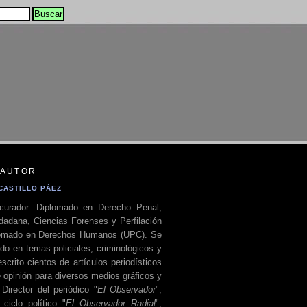
 AUTOR
CASTILLO PÁEZ
curador. Diplomado en Derecho Penal,
dadana, Ciencias Forenses y Perfilación
plomado en Derechos Humanos (UPC). Se
do en temas policiales, criminológicos y
escrito cientos de artículos periodísticos
 opinión para diversos medios gráficos y
 Director del periódico "
El Observador
",
ciclo político "
El Observador Radial
",