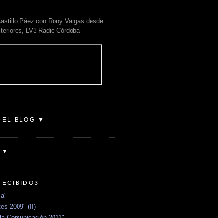
astillo Páez con Rony Vargas desde
xteriores, LV3 Radio Córdoba
DEL BLOG ▼
S▼
RECIBIDOS
ía"
es 2009" (II)
la Comunicación 2011"