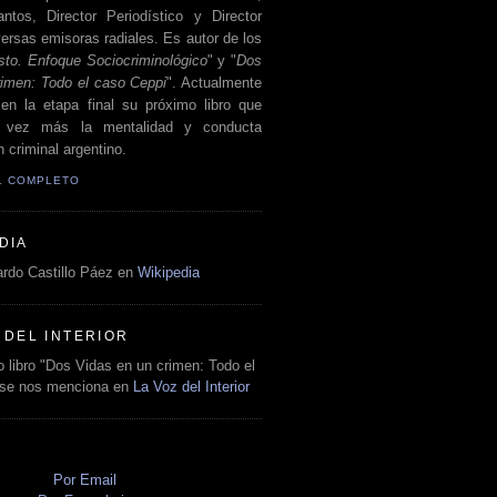
antos, Director Periodístico y Director
ersas emisoras radiales. Es autor de los
sto. Enfoque Sociocriminológico
" y "
Dos
rimen: Todo el caso Ceppi
". Actualmente
en la etapa final su próximo libro que
a vez más la mentalidad y conducta
 criminal argentino.
IL COMPLETO
DIA
rdo Castillo Páez en
Wikipedia
 DEL INTERIOR
 libro "Dos Vidas en un crimen: Todo el
 se nos menciona en
La Voz del Interior
O
Por Email