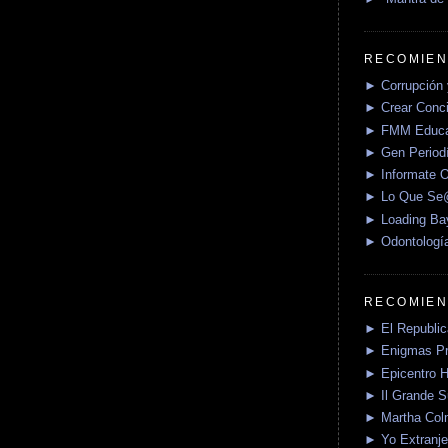
RECOMIEN
► Corrupción 
► Crear Conci
► FMM Educa
► Gen Periodí
► Informate O
► Lo Que S
► Loading Ba
► Odontologí
RECOMIEN
► El Republica
► Enigmas P
► Epicentro H
► Il Grande 
► Martha Col
► Yo Extranje