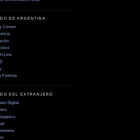
DO DE ARGENTINA
y Crimen
encia
ción
stico
n-Line
e@
y
a Forense
DO DEL EXTRANJERO
no Digital
ress
ispánico
Sud
menares
ro