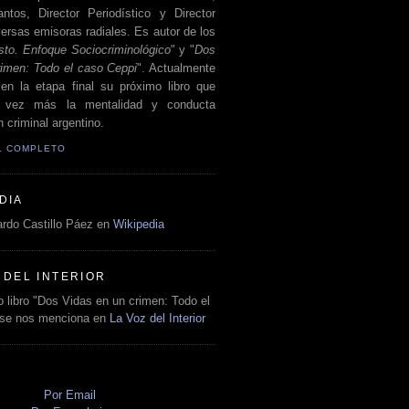
antos, Director Periodístico y Director
ersas emisoras radiales. Es autor de los
sto. Enfoque Sociocriminológico
" y "
Dos
rimen: Todo el caso Ceppi
". Actualmente
en la etapa final su próximo libro que
a vez más la mentalidad y conducta
 criminal argentino.
IL COMPLETO
DIA
rdo Castillo Páez en
Wikipedia
 DEL INTERIOR
 libro "Dos Vidas en un crimen: Todo el
 se nos menciona en
La Voz del Interior
O
Por Email