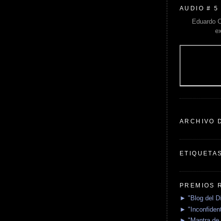
AUDIO # 5
Eduardo C
e
ARCHIVO 
ETIQUETA
PREMIOS 
► "Blog del D
► "Inconfident
► "Mantra de 