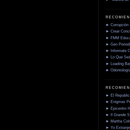
RECOMIEN
► Corrupción 
► Crear Conci
► FMM Educa
► Gen Periodí
► Informate O
► Lo Que S
► Loading Ba
► Odontologí
RECOMIEN
► El Republica
► Enigmas P
► Epicentro H
► Il Grande 
► Martha Col
► Yo Extranje