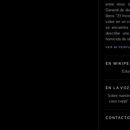
entre otros t
General de div
libros "
El Ince
vidas en un c
se encuentra 
describe un
homicida de un
VER MI PERF
EN WIKIPE
Edua
EN LA VOZ
Sobre nuestro
caso ceppi"
CONTACT