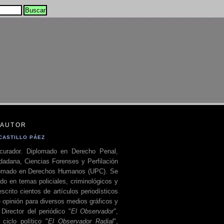
 AUTOR
CASTILLO PÁEZ
curador. Diplomado en Derecho Penal,
dadana, Ciencias Forenses y Perfilación
plomado en Derechos Humanos (UPC). Se
do en temas policiales, criminológicos y
escrito cientos de artículos periodísticos
 opinión para diversos medios gráficos y
 Director del periódico "
El Observador
",
ciclo político "
El Observador Radial
",