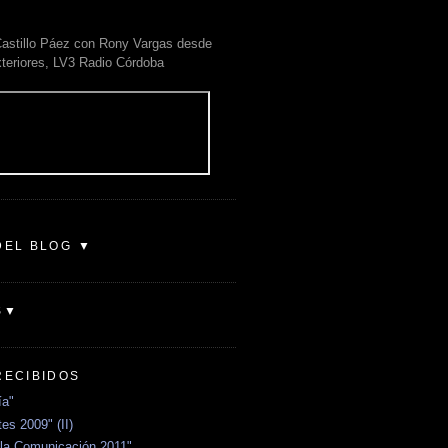
astillo Páez con Rony Vargas desde
xteriores, LV3 Radio Córdoba
DEL BLOG ▼
S▼
RECIBIDOS
ía"
es 2009" (II)
la Comunicación 2011"