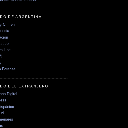
DO DE ARGENTINA
y Crimen
encia
ción
stico
n-Line
e@
y
a Forense
DO DEL EXTRANJERO
no Digital
ress
ispánico
Sud
menares
ro