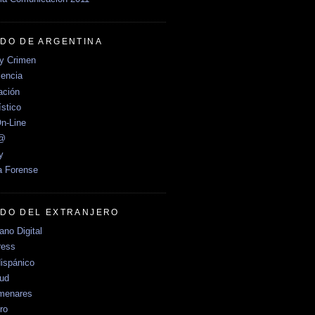
DO DE ARGENTINA
y Crimen
encia
ción
stico
n-Line
e@
y
a Forense
DO DEL EXTRANJERO
no Digital
ress
ispánico
Sud
menares
ro