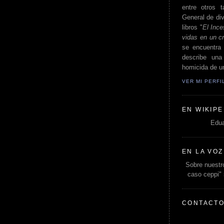
entre otros t
General de div
libros "
El Ince
vidas en un c
se encuentra 
describe un
homicida de un
VER MI PERF
EN WIKIPE
Edua
EN LA VOZ
Sobre nuestro
caso ceppi"
CONTACT