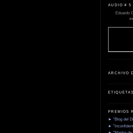
AUDIO # 5
Eduardo C
e
ARCHIVO 
ETIQUETA
PREMIOS 
► "Blog del D
► "Inconfident
► "Mantra de 