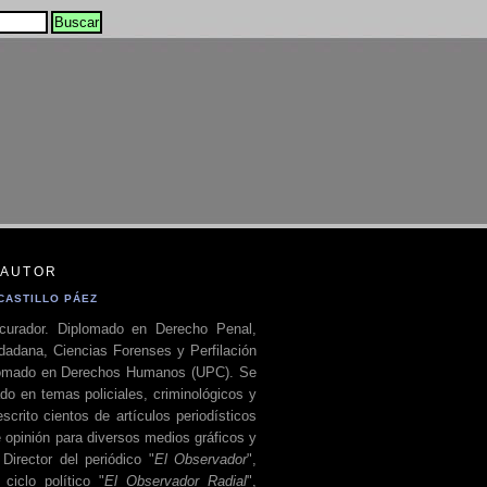
 AUTOR
CASTILLO PÁEZ
curador. Diplomado en Derecho Penal,
dadana, Ciencias Forenses y Perfilación
plomado en Derechos Humanos (UPC). Se
do en temas policiales, criminológicos y
escrito cientos de artículos periodísticos
 opinión para diversos medios gráficos y
 Director del periódico "
El Observador
",
ciclo político "
El Observador Radial
",