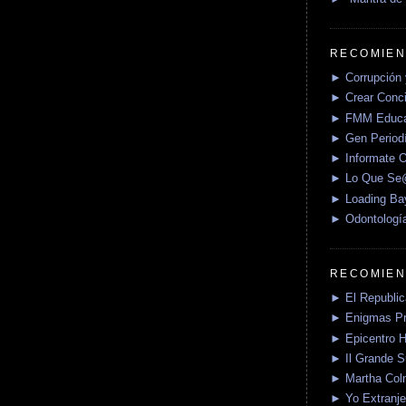
RECOMIEN
► Corrupción 
► Crear Conci
► FMM Educa
► Gen Periodí
► Informate O
► Lo Que S
► Loading Ba
► Odontologí
RECOMIEN
► El Republica
► Enigmas P
► Epicentro H
► Il Grande 
► Martha Col
► Yo Extranje