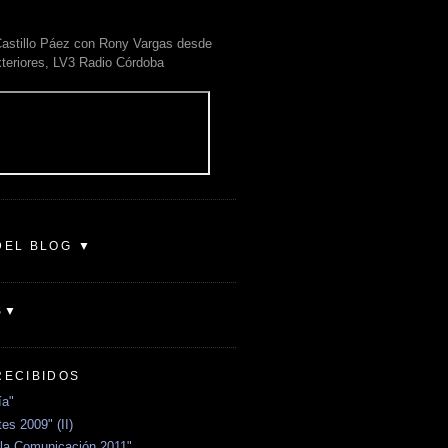
astillo Páez con Rony Vargas desde
xteriores, LV3 Radio Córdoba
DEL BLOG ▼
S▼
RECIBIDOS
ía"
es 2009" (II)
la Comunicación 2011"