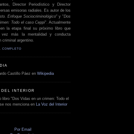
antos, Director Periodístico y Director
ersas emisoras radiales. Es autor de los
sto. Enfoque Sociocriminológico
" y "
Dos
rimen: Todo el caso Ceppi
". Actualmente
en la etapa final su próximo libro que
a vez más la mentalidad y conducta
 criminal argentino.
IL COMPLETO
DIA
rdo Castillo Páez en
Wikipedia
 DEL INTERIOR
 libro "Dos Vidas en un crimen: Todo el
 se nos menciona en
La Voz del Interior
O
Por Email