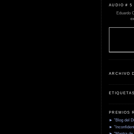
AUDIO # 5
Eduardo C
e
ARCHIVO 
ETIQUETA
PREMIOS 
► "Blog del D
► "Inconfident
► "Mantra de 