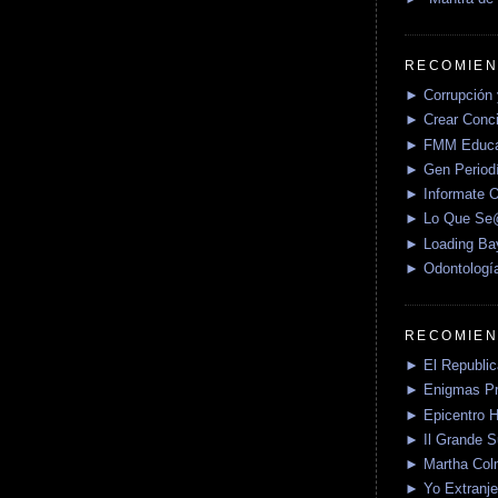
RECOMIEN
► Corrupción 
► Crear Conci
► FMM Educa
► Gen Periodí
► Informate O
► Lo Que S
► Loading Ba
► Odontologí
RECOMIEN
► El Republica
► Enigmas P
► Epicentro H
► Il Grande 
► Martha Col
► Yo Extranje