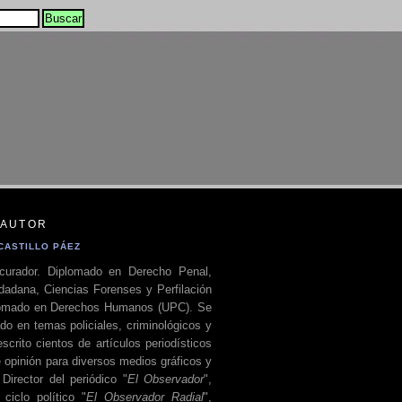
 AUTOR
CASTILLO PÁEZ
curador. Diplomado en Derecho Penal,
dadana, Ciencias Forenses y Perfilación
plomado en Derechos Humanos (UPC). Se
do en temas policiales, criminológicos y
escrito cientos de artículos periodísticos
 opinión para diversos medios gráficos y
 Director del periódico "
El Observador
",
ciclo político "
El Observador Radial
",