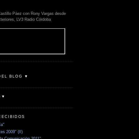
astillo Páez con Rony Vargas desde
xteriores, LV3 Radio Córdoba
DEL BLOG ▼
S▼
RECIBIDOS
ía"
es 2009" (II)
la Comunicación 2011"