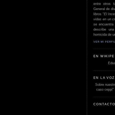
entre otros t
General de div
libros "
El Ince
vidas en un c
se encuentra 
describe un
homicida de un
VER MI PERF
EN WIKIPE
Edua
EN LA VOZ
Sobre nuestro
caso ceppi"
CONTACT