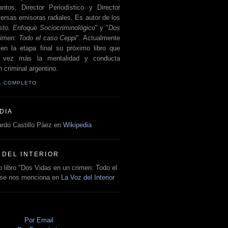
antos, Director Periodístico y Director
ersas emisoras radiales. Es autor de los
sto. Enfoque Sociocriminológico
" y "
Dos
rimen: Todo el caso Ceppi
". Actualmente
en la etapa final su próximo libro que
a vez más la mentalidad y conducta
 criminal argentino.
IL COMPLETO
DIA
rdo Castillo Páez en
Wikipedia
 DEL INTERIOR
 libro "Dos Vidas en un crimen: Todo el
 se nos menciona en
La Voz del Interior
O
Por Email