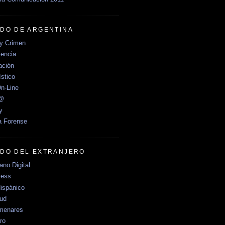
DO DE ARGENTINA
y Crimen
encia
ción
stico
n-Line
e@
y
a Forense
DO DEL EXTRANJERO
no Digital
ress
ispánico
Sud
menares
ro