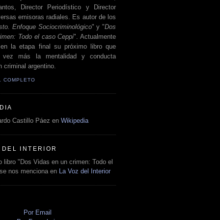
antos, Director Periodístico y Director
ersas emisoras radiales. Es autor de los
sto. Enfoque Sociocriminológico
" y "
Dos
rimen: Todo el caso Ceppi
". Actualmente
en la etapa final su próximo libro que
a vez más la mentalidad y conducta
 criminal argentino.
IL COMPLETO
DIA
rdo Castillo Páez en
Wikipedia
 DEL INTERIOR
 libro "Dos Vidas en un crimen: Todo el
 se nos menciona en
La Voz del Interior
O
Por Email