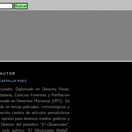
 AUTOR
CASTILLO PÁEZ
curador. Diplomado en Derecho Penal,
dadana, Ciencias Forenses y Perfilación
plomado en Derechos Humanos (UPC). Se
do en temas policiales, criminológicos y
escrito cientos de artículos periodísticos
 opinión para diversos medios gráficos y
 Director del periódico "
El Observador
",
ciclo político "
El Observador Radial
",