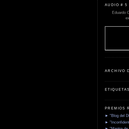
AUDIO # 5
Eduardo C
e
ARCHIVO 
ETIQUETA
PREMIOS 
► "Blog del D
► "Inconfident
► "Mantra de 