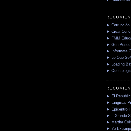
RECOMIEN
► Corrupción 
► Crear Conci
► FMM Educa
► Gen Periodí
► Informate O
► Lo Que S
► Loading Ba
► Odontologí
RECOMIEN
► El Republica
► Enigmas P
► Epicentro H
► Il Grande 
► Martha Col
► Yo Extranje