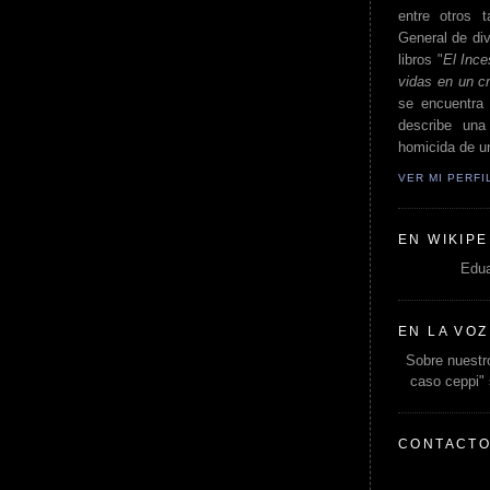
entre otros t
General de div
libros "
El Ince
vidas en un c
se encuentra 
describe un
homicida de un
VER MI PERF
EN WIKIPE
Edua
EN LA VOZ
Sobre nuestro
caso ceppi"
CONTACT