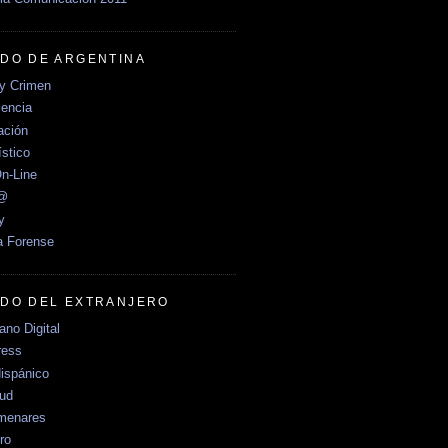
DO DE ARGENTINA
y Crimen
encia
ción
stico
n-Line
e@
y
a Forense
DO DEL EXTRANJERO
no Digital
ress
ispánico
Sud
menares
ro