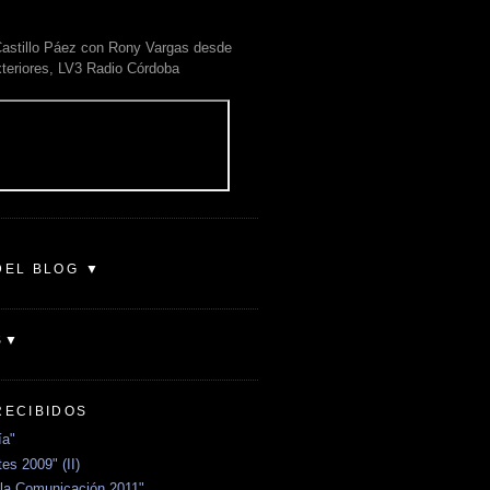
astillo Páez con Rony Vargas desde
xteriores, LV3 Radio Córdoba
DEL BLOG ▼
S▼
RECIBIDOS
ía"
es 2009" (II)
la Comunicación 2011"